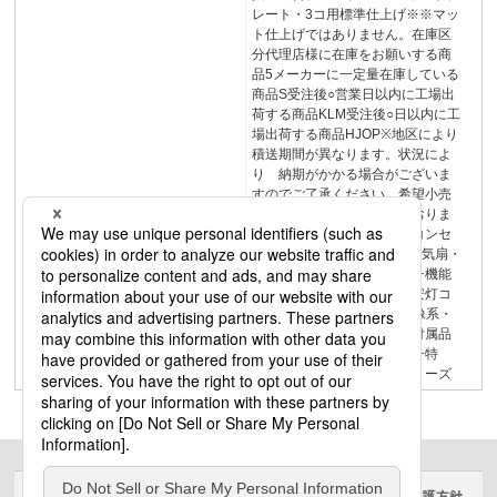
レート・3コ用標準仕上げ※※マッ
ト仕上げではありません。在庫区
分代理店様に在庫をお願いする商
品5メーカーに一定量在庫している
商品S受注後○営業日以内に工場出
荷する商品KLM受注後○日以内に工
場出荷する商品HJOP※地区により
積送期間が異なります。状況によ
り 納期がかかる場合がございま
すのでご了承ください。希望小売
価格には消費税は含まれておりま
せん。アドバンスシリーズコンセ
ント108かってにスイッチ換気扇・
タイマスイッチ調光スイッチ機能
スイッチナイトライト・保安灯コ
ンセントUSBコンセント映像系・
通信系配線器具プレート・付属品
リンクプラス資料編スイッチ特
長・商品一覧アドバンスシリーズ
サイトのご利用にあたって
クッキーポリシー
個人情報保護方針