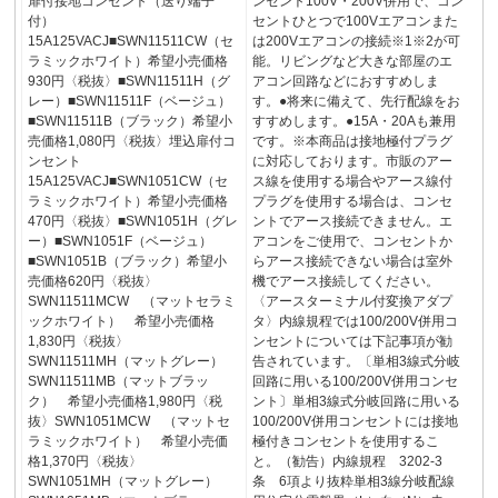
扉付接地コンセント（送り端子
ンセント100V・200V併用で、コン
付）
セントひとつで100Vエアコンまた
15A125VACJ■SWN11511CW（セ
は200Vエアコンの接続※1※2が可
ラミックホワイト）希望小売価格
能。リビングなど大きな部屋のエ
930円〈税抜〉■SWN11511H（グ
アコン回路などにおすすめしま
レー）■SWN11511F（ベージュ）
す。●将来に備えて、先行配線をお
■SWN11511B（ブラック）希望小
すすめします。●15A・20Aも兼用
売価格1,080円〈税抜〉埋込扉付コ
です。※本商品は接地極付プラグ
ンセント
に対応しております。市販のアー
15A125VACJ■SWN1051CW（セ
ス線を使用する場合やアース線付
ラミックホワイト）希望小売価格
プラグを使用する場合は、コンセ
470円〈税抜〉■SWN1051H（グレ
ントでアース接続できません。エ
ー）■SWN1051F（ベージュ）
アコンをご使用で、コンセントか
■SWN1051B（ブラック）希望小
らアース接続できない場合は室外
売価格620円〈税抜〉
機でアース接続してください。
SWN11511MCW （マットセラミ
〈アースターミナル付変換アダプ
ックホワイト） 希望小売価格
タ〉内線規程では100/200V併用コ
1,830円〈税抜〉
ンセントについては下記事項が勧
SWN11511MH（マットグレー）
告されています。〔単相3線式分岐
SWN11511MB（マットブラッ
回路に用いる100/200V併用コンセ
ク） 希望小売価格1,980円〈税
ント〕単相3線式分岐回路に用いる
抜〉SWN1051MCW （マットセ
100/200V併用コンセントには接地
ラミックホワイト） 希望小売価
極付きコンセントを使用するこ
格1,370円〈税抜〉
と。（勧告）内線規程 3202-3
SWN1051MH（マットグレー）
条 6項より抜粋単相3線分岐配線