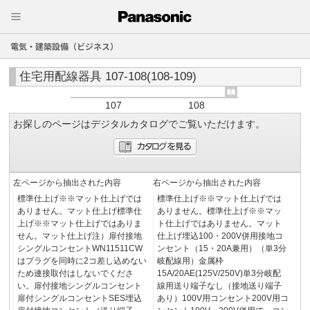
電気・建築設備（ビジネス）
住宅用配線器具 107-108(108-109)
107
108
お探しのページはデジタルカタログでご覧いただけます。
左ページから抽出された内容
右ページから抽出された内容
標準仕上げ※※マット仕上げでは
標準仕上げ※※マット仕上げでは
ありません。マット仕上げ標準仕
ありません。標準仕上げ※※マッ
上げ※※マット仕上げではありま
ト仕上げではありません。マット
せん。マット仕上げ注）扉付接地
仕上げ埋込100・200V併用接地コ
シングルコンセントWN11511CW
ンセント（15・20A兼用）（単3分
はプラグを同時に2コ差し込めない
岐配線用）金属枠
ため連接取付はしないでくださ
15A/20AE(125V/250V)単3分岐配
い。扉付接地シングルコンセント
線用送り端子なし（接地送り端子
扉付シングルコンセントSES埋込
あり）100V用コンセント200V用コ