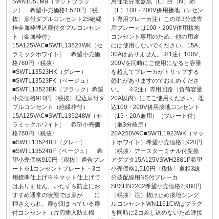
SWN1051MB（マットブラッ
用住宅分電盤黒（L）白（N）赤
ク） 希望小売価格1,520円〈税
（L）100・200V併用接地コンセン
抜〉扉付ダブルコンセント2S絶縁
ト専用ブレーカ注）この単3分岐専
枠金属枠埋込扉付ダブルコンセン
用ブレーカは100・200V併用接地
ト（金属枠付）
コンセント専用のため、他の用途
15A125VAC■SWTL13523WK（セ
には使用しないでください。15A、
ラミックホワイト） 希望小売価
30Aはありません。※1注）100V、
格760円〈税抜〉
200Vを同時にご使用になると容量
■SWTL13523HK（グレー）
を超えてブレーカがトリップする
■SWTL13523FK（ベージュ）
恐れがありますのでお止めくださ
■SWTL13523BK（ブラック）希望
い。 ※2注）専用回路（負荷容量
小売価格910円〈税抜〉埋込扉付ダ
20A以内）にてご使用ください。埋
ブルコンセント（絶縁枠付）
込100・200V併用接地コンセント
15A125VAC■SWTL135248W（セ
（15・20A兼用）（プレート付）
ラミックホワイト） 希望小売価
（単3分岐用）
格760円〈税抜〉
20A250VAC■SWTL1923WK（マッ
■SWTL135248H（グレー）
トホワイト）希望小売価格1,920円
■SWTL135248F（ベージュ） 希
〈税抜〉アースターミナル付変換
望小売価格910円〈税抜〉適合プレ
アダプタ15A125VSWH2881P希望
ート※1コンセントプレート・3コ
小売価格1,510円〈税抜〉単相3線
用標準仕上げ※※マット仕上げで
分岐配線用NS付ブレーカ
はありません。いたずら防止にお
SBSHN2202希望小売価格2,980円
すすめ通常の状態では扉が に
〈税抜〉注）抜け止め接地シング
押さえられ、扉が閉まっている扉
ルコンセントWN1161CWはプラグ
付コンセント（片刃挿入防止機
を同時に2コ差し込めないため連接