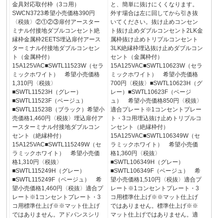
金具対応取付枠（3コ用）
と、簡単に抜けにくくなります。
SWCN3723希望小売価格390円
外す場合は左に回してから引き抜
〈税抜〉②①②③扉付アースター
いてください。抜け止めコンセン
ミナル付接地ダブルコンセント絶
ト抜け止めダブルコンセント2LK金
縁枠金属枠2EETS埋込扉付アース
属枠抜け止めトリプルコンセント
ターミナル付接地ダブルコンセン
3LK絶縁枠埋込抜け止めダブルコン
ト（金属枠付）
セント（金属枠付）
15A125VAC■SWTL11523W（セラ
15A125VAC■SWTL10623W（セラ
ミックホワイト） 希望小売価格
ミックホワイト） 希望小売価格
1,310円〈税抜〉
700円〈税抜〉■SWTL10623H（グ
■SWTL11523H（グレー）
レー）■SWTL10623F（ベージ
■SWTL11523F（ベージュ）
ュ） 希望小売価格850円〈税抜〉
■SWTL11523B（ブラック）希望小
適合プレート※1コンセントプレー
売価格1,460円〈税抜〉埋込扉付ア
ト・3コ用埋込抜け止めトリプルコ
ースターミナル付接地ダブルコン
ンセント（絶縁枠付）
セント（絶縁枠付）
15A125VAC■SWTL106349W（セ
15A125VAC■SWTL115249W（セ
ラミックホワイト） 希望小売価
ラミックホワイト） 希望小売価
格1,360円〈税抜〉
格1,310円〈税抜〉
■SWTL106349H（グレー）
■SWTL115249H（グレー）
■SWTL106349F（ベージュ） 希
■SWTL115249F（ベージュ） 希
望小売価格1,510円〈税抜〉適合プ
望小売価格1,460円〈税抜〉適合プ
レート※1コンセントプレート・3
レート※1コンセントプレート・3
コ用標準仕上げ※※マット仕上げ
コ用標準仕上げ※※マット仕上げ
ではありません。標準仕上げ※※
ではありません。アドバンスシリ
マット仕上げではありません。適