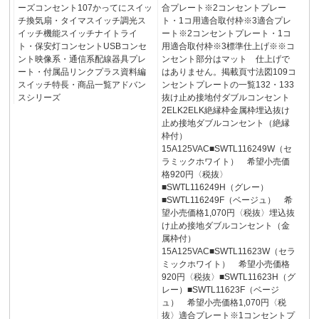
ーズコンセント107かってにスイッ
合プレート※2コンセントプレー
チ換気扇・タイマスイッチ調光ス
ト・1コ用適合取付枠※3適合プレ
イッチ機能スイッチナイトライ
ート※2コンセントプレート・1コ
ト・保安灯コンセントUSBコンセ
用適合取付枠※3標準仕上げ※※コ
ント映像系・通信系配線器具プレ
ンセント部分はマット 仕上げで
ート・付属品リンクプラス資料編
はありません。掲載頁寸法図109コ
スイッチ特長・商品一覧アドバン
ンセントプレートの一覧132・133
スシリーズ
抜け止め接地付ダブルコンセント
2ELK2ELK絶縁枠金属枠埋込抜け
止め接地ダブルコンセント（絶縁
枠付）
15A125VAC■SWTL116249W（セ
ラミックホワイト） 希望小売価
格920円〈税抜〉
■SWTL116249H（グレー）
■SWTL116249F（ベージュ） 希
望小売価格1,070円〈税抜〉埋込抜
け止め接地ダブルコンセント（金
属枠付）
15A125VAC■SWTL11623W（セラ
ミックホワイト） 希望小売価格
920円〈税抜〉■SWTL11623H（グ
レー）■SWTL11623F（ベージ
ュ） 希望小売価格1,070円〈税
抜〉適合プレート※1コンセントプ