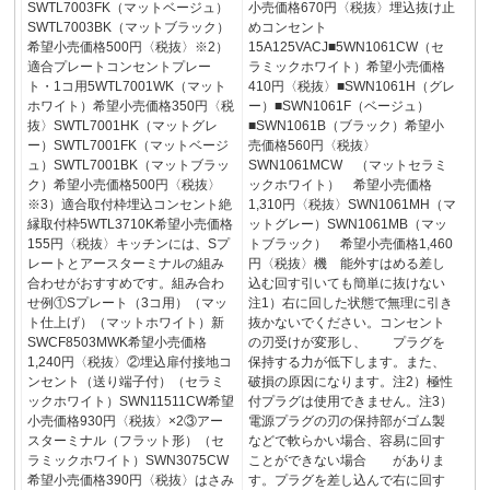
SWTL7003FK（マットベージュ）
小売価格670円〈税抜〉埋込抜け止
SWTL7003BK（マットブラック）
めコンセント
希望小売価格500円〈税抜〉※2）
15A125VACJ■5WN1061CW（セ
適合プレートコンセントプレー
ラミックホワイト）希望小売価格
ト・1コ用5WTL7001WK（マット
410円〈税抜〉■SWN1061H（グレ
ホワイト）希望小売価格350円〈税
ー）■SWN1061F（ベージュ）
抜〉SWTL7001HK（マットグレ
■SWN1061B（ブラック）希望小
ー）SWTL7001FK（マットベージ
売価格560円〈税抜〉
ュ）SWTL7001BK（マットブラッ
SWN1061MCW （マットセラミ
ク）希望小売価格500円〈税抜〉
ックホワイト） 希望小売価格
※3）適合取付枠埋込コンセント絶
1,310円〈税抜〉SWN1061MH（マ
縁取付枠5WTL3710K希望小売価格
ットグレー）SWN1061MB（マッ
155円〈税抜〉キッチンには、Sプ
トブラック） 希望小売価格1,460
レートとアースターミナルの組み
円〈税抜〉機 能外すはめる差し
合わせがおすすめです。組み合わ
込む回す引いても簡単に抜けない
せ例①Sプレート（3コ用）（マッ
注1）右に回した状態で無理に引き
ト仕上げ）（マットホワイト）新
抜かないでください。コンセント
SWCF8503MWK希望小売価格
の刃受けが変形し、 プラグを
1,240円〈税抜〉②埋込扉付接地コ
保持する力が低下します。また、
ンセント（送り端子付）（セラミ
破損の原因になります。注2）極性
ックホワイト）SWN11511CW希望
付プラグは使用できません。注3）
小売価格930円〈税抜〉×2③アー
電源プラグの刃の保持部がゴム製
スターミナル（フラット形）（セ
などで軟らかい場合、容易に回す
ラミックホワイト）SWN3075CW
ことができない場合 がありま
希望小売価格390円〈税抜〉はさみ
す。プラグを差し込んで右に回す