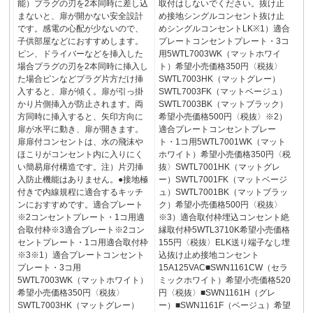
能）プラグの刃を2本同時に差し込
取付はしないでください。抜け止
まないと、扉が開かない安全設計
め接地シングルコンセント抜け止
です。感電の心配が少ないので、
めシングルコンセントLK※1）適合
子供部屋などにおすすめします。
プレートコンセントプレート・3コ
ピン、ドライバーなどを挿入した
用5WTL7003WK（マットホワイ
場合プラグの刃を2本同時に挿入し
ト）希望小売価格350円〈税抜〉
た場合ピンなどプラグ片方だけ挿
SWTL7003HK（マットグレー）
入すると、扉が傾く。扉が引っ掛
SWTL7003FK（マットベージュ）
かり片側挿入が防止されます。両
SWTL7003BK（マットブラック）
方同時に挿入すると、矢印方向に
希望小売価格500円〈税抜〉※2）
扉が水平に動き、扉が開きます。
適合プレートコンセントプレー
扉扉付コンセントは、水の飛沫や
ト・1コ用5WTL7001WK（マット
ほこりがコンセント内に入りにく
ホワイト）希望小売価格350円〈税
い簡易扉付構造です。注）片刃挿
抜〉SWTL7001HK（マットグレ
入防止機能はありません。●接地極
ー）SWTL7001FK（マットベージ
付きで内線規程に適合するキッチ
ュ）SWTL7001BK（マットブラッ
ンにおすすめです。適合プレート
ク）希望小売価格500円〈税抜〉
※2コンセントプレート・1コ用適
※3）適合取付枠埋込コンセント絶
合取付枠※3適合プレート※2コン
縁取付枠5WTL3710K希望小売価格
セントプレート・1コ用適合取付枠
155円〈税抜〉ELK送り端子なし埋
※3※1）適合プレートコンセント
込抜け止め接地コンセント
プレート・3コ用
15A125VAC■SWN1161CW（セラ
5WTL7003WK（マットホワイト）
ミックホワイト）希望小売価格520
希望小売価格350円〈税抜〉
円〈税抜〉■SWN1161H（グレ
SWTL7003HK（マットグレー）
ー）■SWN1161F（ベージュ）希望