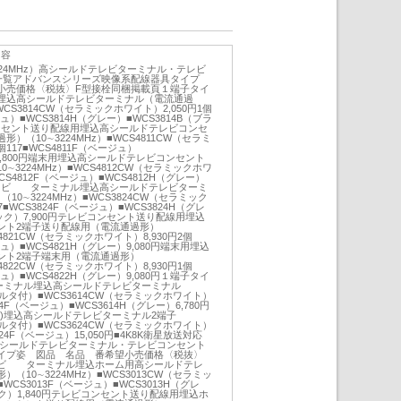
内容
224MHz）高シールドテレビターミナル・テレビ
一覧アドバンスシリーズ映像系配線器具タイプ
小売価格〈税抜〉F型接栓同梱掲載頁１端子タイ
込高シールドテレビターミナル（電流通過
■WCS3814CW（セラミックホワイト）2,050円1個
ジュ）■WCS3814H（グレー）■WCS3814B（ブラ
コンセント送り配線用埋込高シールドテレビコンセ
）（10∼3224MHz）■WCS4811CW（セラミ
個117■WCS4811F（ベージュ）
）3,800円端末用埋込高シールドテレビコンセント
∼3224MHz）■WCS4812CW（セラミックホワ
WCS4812F（ベージュ）■WCS4812H（グレー）
プテレビ ターミナル埋込高シールドテレビターミ
0∼3224MHz）■WCS3824CW（セラミック
7■WCS3824F（ベージュ）■WCS3824H（グレ
ラック）7,900円テレビコンセント送り配線用埋込
ント2端子送り配線用（電流通過形）
S4821CW（セラミックホワイト）8,930円2個
ジュ）■WCS4821H（グレー）9,080円端末用埋込
ント2端子端末用（電流通過形）
S4822CW（セラミックホワイト）8,930円1個
ジュ）■WCS4822H（グレー）9,080円１端子タイ
ターミナル埋込高シールドテレビターミナル
フィルタ付）■WCS3614CW（セラミックホワイト）
614F（ベージュ）■WCS3614H（グレー）6,780円
)埋込高シールドテレビターミナル2端子
フィルタ付）■WCS3624CW（セラミックホワイト）
3624F（ベージュ）15,050円■4K8K衛星放送対応
用高シールドテレビターミナル・テレビコンセント
イプ姿 図品 名品 番希望小売価格〈税抜〉
ビ ターミナル埋込ホーム用高シールドテレ
（10∼3224MHz）■WCS3013CW（セラミッ
■WCS3013F（ベージュ）■WCS3013H（グレ
ラック）1,840円テレビコンセント送り配線用埋込ホ