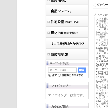
このペー
左ページか
マット仕
げ標準仕
げ※※マ
ト仕上げで
ト） 希望
SWTL1
SWN14
〈税抜〉S
ク） 希望
クホワイト
ー）SWN
SWN14
〈税抜〉S
ク） 希望
（18W）
価格10,
ュ）■SW
AC100V
DC5V3A
用USBコ
■SWTL
■SWTL
12,100
力：USB-
DC12V1
レート※
取付枠適
セント（U
ル●2コ
マイバインダーは空です。
（18W）
ント付）U
18W）2
り、使用
せん。●