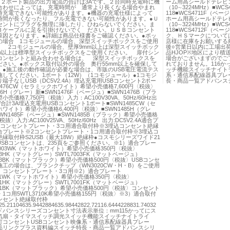
●２ポート製品の出力電流の合計は3Aです。２台同時充電時に機
ーム用高シールドテレビ
合わせによっては、充電時間が 通常より長くなる場合やまれ
（10∼3224MHz）■WC
時充電できない可能性があります。●機器の充電仕様によって
118■WCS4711F（ベー
時間が長くなったり、フル充電できない可能性があります。●Ｕ
ホーム用高シールドテレ
セントにプラグを無理に挿したり、ひねらないでください。ま
（10∼3224MHz）■WC
Ｂケーブルに足を引掛けないでく ださい。ＵＳＢコンセント
118■WCS4712F（ベー
原因となります。●詳細は商品仕様書をご確認ください。●ボッ
ク、ＨＳマークについて
の場合 1コモジュールの場合、深型スイッチボックスをご使用
店様に在庫をお願いする
。 2コモジュールの場合、壁厚9mm以上は深型スイッチボック
後○営業日以内に工場出荷
mm以上は標準型スイッチボックスをご使用ください。 扉付シン
品HJOP※地区により
コンセントと組み合わせる場合は、 深型スイッチボックスを
場合がございますのでご
ださい。●ボックス取付以外の場合 奥行55mm以上を確保して
れておりません。116
。●施工後の動作確認が必要な場合は、市販のUSB電圧電流テス
ッチ機能スイッチナイト
施してください。1ポート（12W）（1コモジュール）●1コモジ
系・通信系配線器具プレ
端子なしUSB（DC5V2.4A）埋込充電用USBコンセント2ポー
長・商品一覧アドバンス
1476CW（セラミックホワイト）希望小売価格7,600円〈税抜〉
476H（グレー）新■SWN1476F（ベージュ）■SWN1476B（ブラ
売価格7,750円〈税抜〉入力：AC100V30VA、50Hz/60Hz出
V合計3A埋込充電用USBコンセント1ポート■SWN1485CW（セ
ワイト）希望小売価格6,400円〈税抜〉■SWN1485H（グレ
WN1485F（ベージュ）■SWN1485B（ブラック）希望小売価格
〈税抜〉入力:AC100V25VA、50Hz/60Hz 出力:DC5V2.4A適合プ
1コンセントプレート・3コ用適合取付枠※3埋込コンセント絶縁
合プレート※2コンセントプレート・1コ用適合取付枠※3埋込コ
縁取付枠S2USB（最大18W）絶縁枠●コスモシリーズワイド21
USBコンセントは、235頁をご参照ください。※1）適合プレー
7003WK（マットホワイト）希望小売価格350円〈税抜〉
003HK（マットグレー）SWTL7003FK（マットベージュ）
003BK（マットブラック）希望小売価格500円〈税抜〉USBコンセ
工の場合は、ブランクチップ（WN3020CW・H・B）をご使用
。コンセントプレート・3コ用※2）適合プレート
001WK（マットホワイト）希望小売価格350円〈税抜〉
001HK（マットグレー）SWTL7001FK（マットベージュ）
001BK（マットブラック）希望小売価格500円〈税抜〉コンセント
1コ用5WTL3710K希望小売価格155円〈税抜〉※3）適合取付
ンセント絶縁取付枠
925.21104635.9442884635.98442822.72116.6444228831.74032
ドバンスシリーズコンセント寸法表示単位：mm115かってにス
気扇・タイマスイッチ調光スイッチ機能スイッチナイトライ
灯コンセントUSBコンセント映像系・通信系配線器具プレー
品リンクプラス資料編スイッチ特長・商品一覧アドバンスシリ