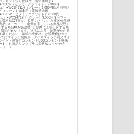
コンセント送り配線用（電流通過形）
S4711CW（セラミックホワイト）2,900円
ジュ）■WCS4711H（グレー）3,050円端末用埋込
ビコンセント端末用（電流通過形）
S4712CW（セラミックホワイト）2,900円
ジュ）■WCS4712H（グレー）3,050円ＳＨマー
は資料編376頁をご参照ください。在庫区分代理
商品5メーカーに一定量在庫している商品S受注
する商品KLM受注後○日以内に工場出荷する商
積送期間が異なります。状況により 納期がかかる
了承ください。希望小売価格には消費税は含ま
かってにスイッチ換気扇・タイマスイッチ調光スイ
ライト・保安灯コンセントUSBコンセント映像
ート・付属品リンクプラス資料編スイッチ特
シリーズ