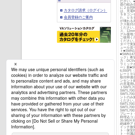
ださい。
器の組み
に２台同
カタログ請求（ログイン）
は、充電
ＳＢコン
会員登録のご案内
た、ＵＳ
が壊れる
クス取付
ください
ス、12
グル接地
ご使用く
ください
ターで実
ュール送り
ト■SWN
■SWN1
ック）希望小
力：DC5
ラミックホ
ー）新■S
6,550円
レート※
取付枠適
ンセント絶
の充電用
ト5WTL
SWTL7
SWTL7
ントのみ施
ください
5WTL7
SWTL7
SWTL7
プレート・
枠埋込コ
35.9824.
絶縁枠ア
イッチ換
ト・保安
ト・付属