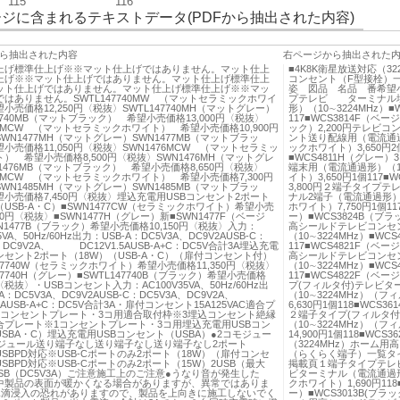
115
116
ジに含まれるテキストデータ(PDFから抽出された内容)
ら抽出された内容
右ページから抽出された
上げ標準仕上げ※※マット仕上げではありません。マット仕上
■4K8K衛星放送対応（3
上げ※※マット仕上げではありません。マット仕上げ標準仕上
コンセント（F型接栓）
ット仕上げではありません。マット仕上げ標準仕上げ※※マッ
姿 図品 名品 番希望
はありません。SWTL147740MW （マットセラミックホワイ
プテレビ ターミナル埋
小売価格12,250円〈税抜〉SWTL147740MH（マットグレー）
形）（10∼3224MHz）
47740MB（マットブラック） 希望小売価格13,000円〈税抜〉
117■WCS3814F（ベー
77MCW （マットセラミックホワイト） 希望小売価格10,900円
ック）2,200円テレビ
WN1477MH（マットグレー）SWN1477MB（マットブラッ
ント送り配線用（電流通過形
小売価格11,050円〈税抜〉SWN1476MCW （マットセラミッ
ックホワイト）3,650円2
） 希望小売価格8,500円〈税抜〉SWN1476MH（マットグレ
■WCS4811H（グレー
1476MB（マットブラック） 希望小売価格8,650円〈税抜〉
端末用（電流通過形）（10
85MCW （マットセラミックホワイト） 希望小売価格7,300円
イト）3,650円1個117■
WN1485MH（マットグレー）SWN1485MB（マットブラッ
3,800円２端子タイ
小売価格7,450円〈税抜〉埋込充電用USBコンセント2ポート
ナル2端子（電流通過形）（1
（USB-A・C）■SWN1477CW（セラミックホワイト）希望小売
ホワイト）7,750円1個11
000円〈税抜〉■SWN1477H（グレー）新■SWN1477F（ベージ
ー）■WCS3824B（ブ
N1477B（ブラック）希望小売価格10,150円〈税抜〉入力：
高シールドテレビコンセ
35VA、50Hz/60Hz出力：USB-A：DC5V3A、DC9V2AUSB-C：
（10∼3224MHz）■WC
、DC9V2A、 DC12V1.5AUSB-A+C：DC5V合計3A埋込充電
117■WCS4821F（ベー
ンセント2ポート（18W）（USB-A・C）（扉付コンセント付）
高シールドテレビコンセ
147740W（セラミックホワイト）希望小売価格11,350円〈税抜〉
（10∼3224MHz）■WC
147740H（グレー）■SWTL147740B（ブラック）希望小売価格
117■WCS4822F（ベー
円〈税抜〉・USBコンセント入力：AC100V35VA、50Hz/60Hz出
プ(フィルタ付)テレビ
A：DC5V3A、DC9V2AUSB-C：DC5V3A、DC9V2A、
（10∼3224MHz）（
.5AUSB-A+C：DC5V合計3A・扉付コンセント15A125VAC適合プ
6,630円1個118■WCS3
1コンセントプレート・3コ用適合取付枠※3埋込コンセント絶縁
２端子タイプ(フィルタ付
合プレート※1コンセントプレート・3コ用埋込充電用USBコン
（10∼3224MHz）（
SBA・C）埋込充電用USBコンセント（USBA）●2コモジュー
14,900円1個118■WCS
モジュール送り端子なし送り端子なし送り端子なし2ポート
（3224MHz）ホーム
USBPD対応※USB-Cポートのみ2ポート（18W）（扉付コンセ
（らくらく端子）一覧タ
SBPD対応※USB-Cポートのみ2ポート（15W）2USB（最大
掲載頁１端子タイプテレ
USB（DC5V3A）ご注意施工上のご注意●うなり音が発生した
ビターミナル（電流通過形）
中製品の表面が暖かくなる場合がありますが、異常ではありま
クホワイト）1,690円118
水滴浸入の恐れがありますので、製品を上向きに施工しないでく
ー）■WCS3013B(ブ