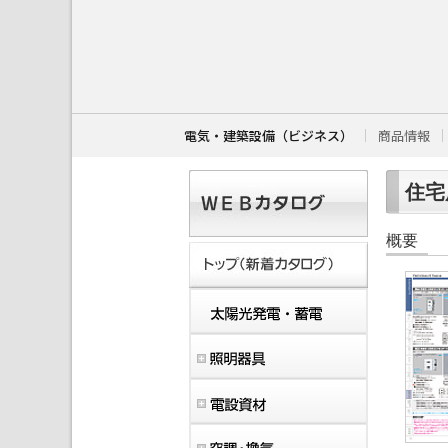
こ
こ
か
ら
本
文
で
す
電気・建築設備（ビジネス）
商品情報
。
住宅用
概要