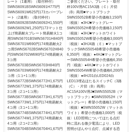
レート（1連用）（取付枠付）
ご参照ください。プレート・取付
SWNS6091BSWNS6091H775円
枠100V用AC15A3路（Ｃ）片切
SWNS6091W625円173カバープレ
（B）両用■マットブラック
ート（2連用）（取付枠付）
SWNS5052B希望小売価格3,150円
SWNS6092BSWNS6092H1,550円
〈税抜〉●3HJ■マットグレー
SWNS6092W1,250円173マット仕
SWNS5052H希望小売価格3,150円
上げ簡易耐火プレート簡易耐火1コ
〈税抜〉●3HJ■マットホワイト
用SWNS6701BSWNS6701H840円
SWNS5052W希望小売価格3,000円
SWNS6701W690円174簡易耐火2
〈税抜〉●3HJ4路（Ｅ）■マットブ
コ用SWNS6702BSWNS6702H840
ラックSWNS5054B希望小売価格
円SWNS6702W690円174簡易耐火
6,350円〈税抜〉●4HJ■マットグレ
3コ用
ーSWNS5054H希望小売価格6,350
SWNS6703BSWNS6703H840円
円〈税抜〉●4HJ■マットホワイト
SWNS6703W690円174簡易耐火2
SWNS5054W希望小売価格6,200円
コ用（1コ+1コ用）
〈税抜〉●4HJ31白LED024白
SWNS6772BSWNS6772H1,675円
LED13埋込ほたるスイッチC（3路
SWNS6772W1,375円174簡易耐火
（C）・片切（B）両用）
3コ用（2コ+1コ用）
AC15A100V用J■SWNS5052B（マ
SWNS6773BSWNS6773H1,675円
ットブラック）■SWNS5052H（マ
SWNS6773W1,375円174簡易耐火
ットグレー）希望小売価格3,150円
4コ用（3コ+1コ用）
〈税抜〉■SWNS5052W（マットホ
SWNS6774BSWNS6774H1,675円
ワイト）希望小売価格3,000円〈税
SWNS6774W1,375円174簡易耐火
抜〉LED照明についてほたる点灯
4コ用（2コ+2コ用）
時に流れる微少電流により、LED
SWNS6704BSWNS6704H1,675円
照明がぼんやり点灯、点滅する恐