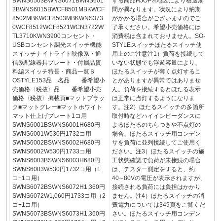
BWNS6503BWNS6071BWNS601
する商品HJOP※地区により積送期
2BWNS6015BWCF8501MBKWCF
間が異なります。状況により納期
8502MBKWCF8503MBKWNS373
がかかる場合がございますのでご
0WCF8512WCF8521WCN3722W
了承ください。希望小売価格には
TL3710KWN3900コンセント・
消費税は含まれておりません。SO-
USBコンセント調光スイッチ機能
STYLEスイッチほたるスイッチ使
スイッチナイトライト映像系・通
用上のご注意注1）負荷を接続して
信系配線器具プレート・付属品資
いない状態でも浮遊容量により、
料編スイッチ特長・商品一覧Ｓ
ほたるスイッチが薄く点灯するこ
OSTYLE153品 名品 番希望小
とがありますが異常ではありませ
売価格〈税抜〉品 番希望小売
ん。負荷を接続するとほたる表示
価格〈税抜〉掲載頁■マットブラッ
は正常に点灯するようになりま
ク■マットグレー■マットホワイト
す。注2）ほたるスイッチの多箇所
マット仕上げプレート1コ用
取付時などハイインピーダンスに
SWNS6001BSWNS6001H680円
よるほたるのちらつきや不点灯の
SWNS6001W530円1732コ用
場合、ほたるスイッチ用コンデン
SWNS6002BSWNS6002H680円
サを負荷に並列接続してご使用く
SWNS6002W530円1733コ用
ださい。注3）ほたるスイッチの施
SWNS6003BSWNS6003H680円
工状態確認で負荷が未接続の場合
SWNS6003W530円1732コ用（1
は、テスター測定をすると、約
コ+1コ用）
40∼80Vの電圧が表示されますが、
SWNS6072BSWNS6072H1,360円
接続される負荷には負担はかかり
SWNS6072W1,060円1733コ用（2
ません。注4）ほたるスイッチの消
コ+1コ用）
費電力については349頁をご覧くだ
SWNS6073BSWNS6073H1,360円
さい。ほたるスイッチ用コンデン