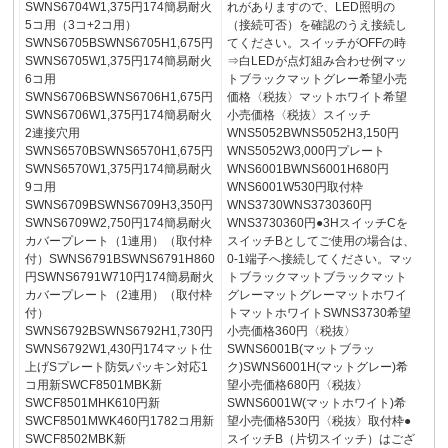
SWNS6704W1,375円174簡易耐火
れがありますので、LED照明の
5コ用（3コ+2コ用）
（接続可否）を確認のうえ接続し
SWNS6705BSWNS6705H1,675円
てください。スイッチがOFFの時
SWNS6705W1,375円174簡易耐火
⇒白LEDが点灯組み合わせ例マッ
6コ用
トブラックマットグレー希望小売
SWNS6706BSWNS6706H1,675円
価格〈税抜〉マットホワイト希望
SWNS6706W1,375円174簡易耐火
小売価格〈税抜〉スイッチ
2連接穴用
WNS5052BWNS5052H3,150円
SWNS6570BSWNS6570H1,675円
WNS5052W3,000円プレート
SWNS6570W1,375円174簡易耐火
WNS6001BWNS6001H680円
9コ用
WNS6001W530円取付枠
SWNS6709BSWNS6709H3,350円
WNS3730WNS3730360円
SWNS6709W2,750円174簡易耐火
WNS3730360円●3HスイッチCを
カバープレート（1連用）（取付枠
スイッチBとしてご使用の場合は、
付）SWNS6791BSWNS6791H860
0-1端子へ接続してください。マッ
円SWNS6791W710円174簡易耐火
トブラックマットブラックマット
カバープレート（2連用）（取付枠
グレーマットグレーマットホワイ
付）
トマットホワイトSWNS3730希望
SWNS6792BSWNS6792H1,730円
小売価格360円〈税抜〉
SWNS6792W1,430円174マット仕
SWNS6001B(マットブラッ
上げSプレート防気パッキン対応1
ク)SWNS6001H(マットグレー)希
コ用新SWCF8501MBK新
望小売価格680円〈税抜〉
SWCF8501MHK610円新
SWNS6001W(マットホワイト)希
SWCF8501MWK460円1782コ用新
望小売価格530円〈税抜〉取付枠●
SWCF8502MBK新
スイッチB（片切スイッチ）はござ