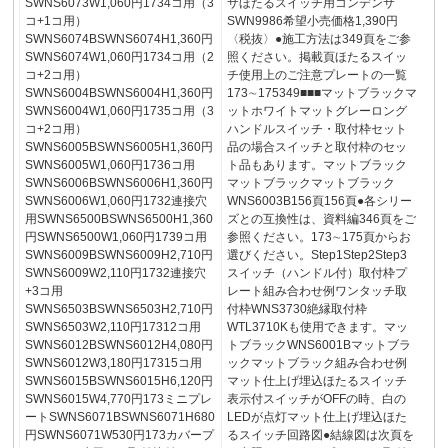
SWNS6073W1,060円1734コ用（3
サほたるスイッチ用コンデンサ
コ+1コ用）
SWN9986希望小売価格1,390円
SWNS6074BSWNS6074H1,360円
〈税抜〉●施工方法は349頁をご参
SWNS6074W1,060円1734コ用（2
照ください。掲載頁ほたるスイッ
コ+2コ用）
チ使用上のご注意プレートの一覧
SWNS6004BSWNS6004H1,360円
173∼175349■■■マットブラックマ
SWNS6004W1,060円1735コ用（3
ットホワイトマットグレーロング
コ+2コ用）
ハンドルスイッチ・取付枠セット
SWNS6005BSWNS6005H1,360円
品の場合スイッチと取付枠のセッ
SWNS6005W1,060円1736コ用
ト品もあります。マットブラック
SWNS6006BSWNS6006H1,360円
マットブラックマットブラック
SWNS6006W1,060円1732連接穴
WNS6003B156頁156頁●各シリー
用SWNS6500BSWNS6500H1,360
ズとの互換性は、資料編346頁をご
円SWNS6500W1,060円1739コ用
参照ください。173∼175頁からお
SWNS6009BSWNS6009H2,710円
選びください。Step1Step2Step3
SWNS6009W2,110円1732連接穴
スイッチ（ハンドル付）取付枠プ
+3コ用
レート組み合わせ例ワンタッチ取
SWNS6503BSWNS6503H2,710円
付枠WNS3730絶縁取付枠
SWNS6503W2,110円17312コ用
WTL3710Kも使用できます。マッ
SWNS6012BSWNS6012H4,080円
トブラックWNS6001Bマットブラ
SWNS6012W3,180円17315コ用
ックマットブラック組み合わせ例
SWNS6015BSWNS6015H6,120円
マット仕上げ埋込ほたるスイッチ
SWNS6015W4,770円173ミニプレ
表示付スイッチがOFFの時、白の
ートSWNS6071BSWNS6071H680
LEDが点灯マット仕上げ埋込ほた
円SWNS6071W530円173カバープ
るスイッチ回路図●結線図は次頁を