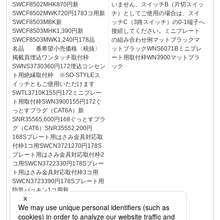
SWCF8502MHK870円新
いません。スイッチB（片切スイッ
SWCF8502MWK720円1783コ用新
チ）としてご使用の場合は、スイ
SWCF8503MBK新
ッチC（3路スイッチ）の0-1端子へ
SWCF8503MHK1,390円新
接続してください。ミニプレート
SWCF8503MWK1,240円178品
の組み合わせ例マットブラックマ
名品 番希望小売価格〈税抜〉
ットブラックWNS6071Bミニプレ
掲載頁埋込ワンタッチ取付枠
ート用取付枠WN3900マットブラ
SWNS3730360円172埋込コンセン
ック
ト用絶縁取付枠 ※SO-STYLEス
イッチともご使用いただけます
5WTL3710K155円172ミニプレー
ト用取付枠SWN3900155円172ぐ
っとすプラグ（CAT6A）新
SNR35565,600円168ぐっとすプラ
グ（CAT6）SNR35552,200円
168Sプレート用はさみ金具対応取
付枠1コ用SWCN3721270円178S
プレート用はさみ金具対応取付枠2
コ用SWCN3722330円178Sプレー
ト用はさみ金具対応取付枠3コ用
SWCN3723390円178Sプレート用
防気パッキン1コ用新
SWCF8511280円181Sプレート用
防気パッキン2コ用新
SWCF8512560円181Sプレート用