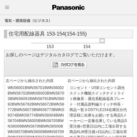
電気・建築設備（ビジネス）
住宅用配線器具 153-154(154-155)
153
154
お探しのページはデジタルカタログでご覧いただけます。
左ページから抽出された内容
右ページから抽出された内容
WNS6001BWNS6701BWNS6002
コンセント・USBコンセント調光
BWNS6702BWNS6003BWNS670
スイッチ機能スイッチナイトライ
3BWNS6091BWNS6791BWNS60
ト映像系・通信系配線器具プレー
92BWNS6792BWNS6072BWNS6
ト・付属品資料編スイッチ特長・
772BWNS6073BWNS6773BWNS
商品一覧ＳOSTYLE154在庫区分代
6074BWNS6774BWNS6004BWN
理店様に在庫をお願いする商品5メ
S6704BWNS6005BWNS6705BW
ーカーに一定量在庫している商品S
NS6006BWNS6706BWNS6500B
受注後○営業日以内に工場出荷する
WNS6570BWNS6009BWNS6709
商品KLM受注後○日以内に工場出荷