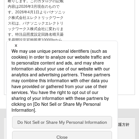
断りします。このカタログの記載
内容は2026年3月現在のもので
す。2026年4月1日よりパナソニッ
ク株式会社エレクトリックワーク
ス社は、パナソニックエレクトリ
ックワークス株式会社に変わりま
す。特注品照度設定回路名晴天曇
天昼間設定可能照度10000lxから
50000lxまで1000lx単位で設定可能
1000lxから10000lxまで100lx単位
で設定可能100lxから500lxまで
10lx単位で設定可能リレーOFFの照
度はONの照度の1／2の照度に設定
されます。
13039013010260420450245寸法
図（mm）138169155150190230
１１ｘ２1長穴11制御部受光部
サイトのご利用にあたって
クッキーポリシー
個人情報保護方針
電気・建築設備（ビジネス）