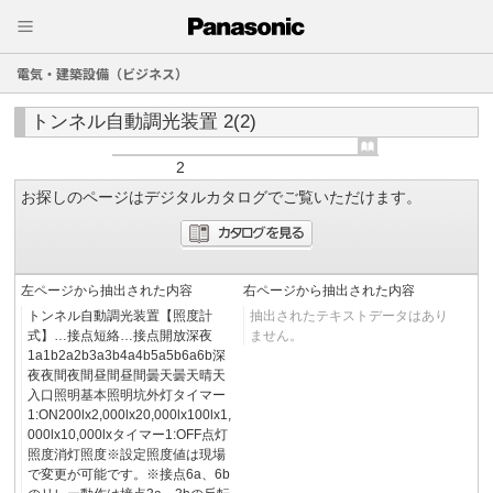
電気・建築設備（ビジネス）
トンネル自動調光装置 2(2)
2
お探しのページはデジタルカタログでご覧いただけます。
左ページから抽出された内容
右ページから抽出された内容
トンネル自動調光装置【照度計
抽出されたテキストデータはあり
式】…接点短絡…接点開放深夜
ません。
1a1b2a2b3a3b4a4b5a5b6a6b深
夜夜間夜間昼間昼間曇天曇天晴天
入口照明基本照明坑外灯タイマー
1:ON200lx2,000lx20,000lx100lx1,
000lx10,000lxタイマー1:OFF点灯
照度消灯照度※設定照度値は現場
で変更が可能です。※接点6a、6b