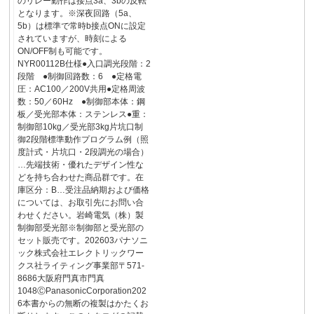
のリレー動作は接点3a、3bの反転
となります。※深夜回路（5a、
5b）は標準で常時b接点ONに設定
されていますが、時刻による
ON/OFF制も可能です。
NYR00112B仕様●入口調光段階：2
段階 ●制御回路数：6 ●定格電
圧：AC100／200V共用●定格周波
数：50／60Hz ●制御部本体：鋼
板／受光部本体：ステンレス●重：
制御部10kg／受光部3kg片坑口制
御2段階標準動作プログラム例（照
度計式・片坑口・2段調光の場合）
…先端技術・優れたデザイン性な
どを持ち合わせた商品群です。在
庫区分：B…受注品納期および価格
については、お取引先にお問い合
わせください。岩崎電気（株）製
制御部受光部※制御部と受光部の
セット販売です。202603パナソニ
ック株式会社エレクトリックワー
クス社ライティング事業部〒571-
8686大阪府門真市門真
1048ⒸPanasonicCorporation202
6本書からの無断の複製はかたくお