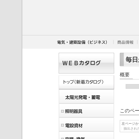
こ
こ
か
ら
本
文
で
す
電気・建築設備（ビジネス）
商品情報
。
毎日が
概要
このペー
左ページか
抽出され