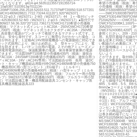
くなります。φ614-φ4.56351113557191355714-
希望小売価格〈税抜〉希
0φ5387.5103913φ7011134-
小売価格〈税抜〉希望小売価格
0WP71006.256.2518.52033.511.71737WP720050.518.577201
SWCF53004B550円SWC
5WCH1480W28821.7722.73244.61120°1.920°WZ6371・
――SWCF53003B790円S
723.22-φ3.3（WZ6371）2-M3（WZ63717）44 1＋−取付ピッチ
OWCF53014W780円OWC
−425360303.52-M3（WZ6371）2-φ3.5（WZ63717）●取付穴寸
円20A250V――OWCF51
0W27.56.36.320°20°1111.7361717OWCH1710希望小売価格
OWCF52320BK1,100円―
円〈税抜〉マグネット式インレットAC20A・250VOWCH1720希望
30A250V―――――（3P）
,700円〈税抜〉マグネット式コネクタボディAC20A・250V特
OWCF52430B3,420
1.高容量の電源がワンタッチで着脱できるマグネット式です。2.
参照ください。209・21
部は、安全な扉付です。3.コードに無理な力がかかった場合、コ
用。丸型圧着端子結線が
が外れます。1.定格AC24V用弱電機器への電源接続に対応でき
線も従来と同様に可能で
.ロック式採用により、抜け止め防止。3. 型キャップにより、電
い配線のため裏面にX，Y
続を防ぎます。1.パチンコ台用の電源。2.その他アミューズメン
また接地極は（ ）にて
弱電用電源供給に。保温配膳車の電源、保冷車保管倉庫の電源
型化取付スペースが小さ
きます。寸法図SWP7100希望小売価格435円〈税抜〉遊技台
ないよう を設けた
AC10A・24VSWP7200希望小売価格435円〈税抜〉遊技台用コ
とができます。取付枠に段
ィAC10A・24V（AC24V専用）寸法図組合せ特 長用 途DC
合）ZYX盤面取付枠組立ネ
ト・キャップ機器組込用取付枠OWCH1480W希望小売価格750
互換性はありません。（た
〉機器用DC用ハ型コンセント（EG端子）（ミルキー）
格を採用しております。
VOWCH4080W希望小売価格400円〈税抜〉ハ型キャップ（ミルキ
面に容量表示をしています
24VDCSWZ6371希望小売価格150円〈税抜〉フルカラー用小型取
具の接地極端子を送り端
プ）SWZ63717希望小売価格150円〈税抜〉フルカラー用小型
付枠極配置容量表示ボディ
穴）寸法図設備工事・機器用配線器具コンセント・キャップ医
子より線端子記号単線φ1.6、φ2
具機器用配線器具223
4R5．5-4R5．5-5、R8-
8mm2●コードより線をE
（WV2501）をお使い
※1※1※2※1※1※1※
準拠）。NEMA規格に
※1注）EG・アルファ
※2注）WCF51025
コンセントですので、市販
タイプの商品はEG端子のみ
は巻き締め端子になって
WCF51025BK60.5φ34.521
M3.5WCF53004B・W43.4
WCF53003B・W9427.527.
W655414620.7φ34.
WCF53013B9427.527.558
583.51240.42019.42-