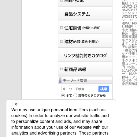
接続ミスがな
φ5WCH171
φ6WCH172
633.519.
WZ6371
53 0.3＋
法WCH408
8,350
小売価格6
長用 途
電源充電
ネクタ部分
ます。2
圧の誤接
ト機器の
など使用で
用キャップ
ネクタボデ
用コンセン
円〈税抜
10A24
ー）10A
付枠（タッ
取付枠（
療用配線器
マイバインダーは空です。