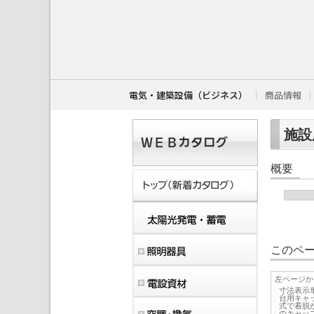
こ
こ
か
ら
本
文
で
す
電気・建築設備（ビジネス）
商品情報
。
施設用
概要
このペー
左ページか
寸法表示
台用キャ
式で着脱
のキャッ