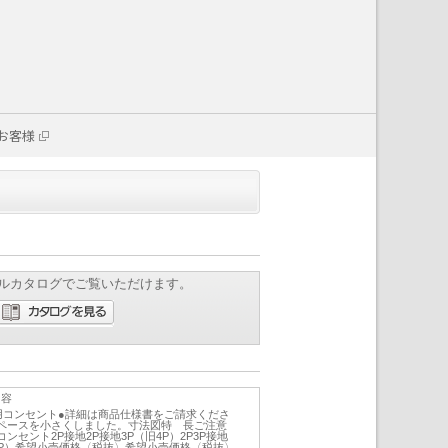
お客様
ルカタログでご覧いただけます。
内容
用コンセント●詳細は商品仕様書をご請求くださ
ペースを小さくしました。寸法図特 長ご注意
セント2P接地2P接地3P（旧4P）2P3P接地
旧4P）希望小売価格〈税抜〉希望小売価格〈税抜〉