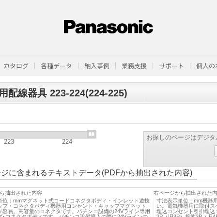
カタログ
各種データ
納入事例
業務支援
サポート
個人の
配線器具 223-224(224-225)
お探しのページはデジタ
223
224
ジに含まれるテキストデータ(PDFから抽出された内容)
ら抽出された内容
右ページから抽出された
単位：mmマグネット式コードコネクタボディ・インレット遊技
寸法表示単位：mm機器
ップ・コネクタボディ機器用コンセント・キャップマグネット
い。電気機器用に取付ス
が容易。高容量のコネクタです。パチンコ設備の24Vライン専用
埋込コンセント引掛埋込コン
プ･コネクタボディです。パチンコ設備導入の際に24Vラインの
2P（旧3P）接地3P（