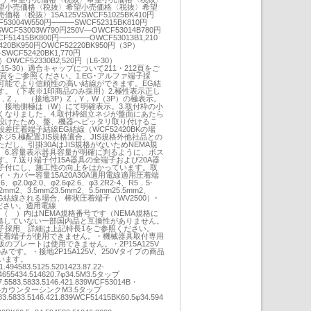
望小売価格〈税抜〉希望小売価格〈税抜〉希望
〈税抜〉15A125VSWCF51025BK410円
F53004W550円―――SWCF52315BK810円
WCF53003W790円250V―OWCF53014B780円
F51415BK800円――――OWCF53013B1,210
420BK950円OWCF52220BK950円（3P）
SWCF52420BK1,770円
OWCF52330B2,520円（L6-30）
円（L15-30）適合キャップについて211・212頁をご
0頁をご参照ください。1.EG･アルファ端子採
可能でより信頼性の高い結線ができます。EG結
す。（下表※1印商品のみ採用）2.極性表示正し
，Z， （接地3P）Z，Y，W（3P）の極表示。
、接地側極は（W）にて明確表示。3.取付枠の小
くなりました。4.取付枠組立ネジが盤面にあたら
ため、盤、機器へピッタリ取り付けるこ
差圧着端子結線EG結線（WCF52420BKの場
ジ5.極配置JIS規格適合。JIS規格外他社品との
だし、引掛30AはJIS規格がないためNEMA規
）6.容量表示器具容量が明確に判るように、ボス
。7.送り端子付15A器具の全端子および20A器
子付にし、施工性の向上をはかっています。取
・カバー容量15A20A30A適用電線適用圧着端
.0φ2.0、φ2.6φ2.6、φ3.2R2-4、R5．5-
52mm2、3.5mm23.5mm2、5.5mm25.5mm2、
G結線される場合、棒状圧着端子（WV2500）･
ください。適用電線
1●（ ）内はNEMA規格番号です（NEMA規格に
準拠していない一部国内品と互換性がありません。
端子採用 詳細は上記特長1をご参照ください。
BKは圧着端子が使用できません。・機械器具取付専用
のプレートは使用できません。・2P15A125V
です。・接地2P15A125V、250Vタイプの商品
います。
.494583.5125.5201423.87.22-
655434.514620.7φ34.5M3.5タップ
5583.5833.5146.421.839WCF53014B・
52-M4カウンターシンクM3.5タップ
3.5833.5146.421.839WCF51415BK60.5φ34.594