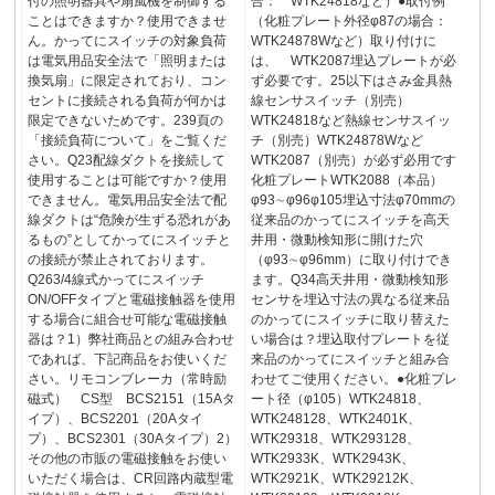
付の照明器具や扇風機を制御する
合： WTK24818など）●取付例
ことはできますか？使用できませ
（化粧プレート外径φ87の場合：
ん。かってにスイッチの対象負荷
WTK24878Wなど）取り付けに
は電気用品安全法で「照明または
は、 WTK2087埋込プレートが必
換気扇」に限定されており、コン
ず必要です。25以下はさみ金具熱
セントに接続される負荷が何かは
線センサスイッチ（別売）
限定できないためです。239頁の
WTK24818など熱線センサスイッ
「接続負荷について」をご覧くだ
チ（別売）WTK24878Wなど
さい。Q23配線ダクトを接続して
WTK2087（別売）が必ず必用です
使用することは可能ですか？使用
化粧プレートWTK2088（本品）
できません。電気用品安全法で配
φ93∼φ96φ105埋込寸法φ70mmの
線ダクトは“危険が生ずる恐れがあ
従来品のかってにスイッチを高天
るもの”としてかってにスイッチと
井用・微動検知形に開けた穴
の接続が禁止されております。
（φ93∼φ96mm）に取り付けでき
Q263/4線式かってにスイッチ
ます。Q34高天井用・微動検知形
ON/OFFタイプと電磁接触器を使用
センサを埋込寸法の異なる従来品
する場合に組合せ可能な電磁接触
のかってにスイッチに取り替えた
器は？1）弊社商品との組み合わせ
い場合は？埋込取付プレートを従
であれば、下記商品をお使いくだ
来品のかってにスイッチと組み合
さい。リモコンブレーカ（常時励
わせてご使用ください。●化粧プレ
磁式） CS型 BCS2151（15Aタ
ート径（φ105）WTK24818、
イプ）、BCS2201（20Aタイ
WTK248128、WTK2401K、
プ）、BCS2301（30Aタイプ）2）
WTK29318、WTK293128、
その他の市販の電磁接触をお使い
WTK2933K、WTK2943K、
いただく場合は、CR回路内蔵型電
WTK2921K、WTK29212K、