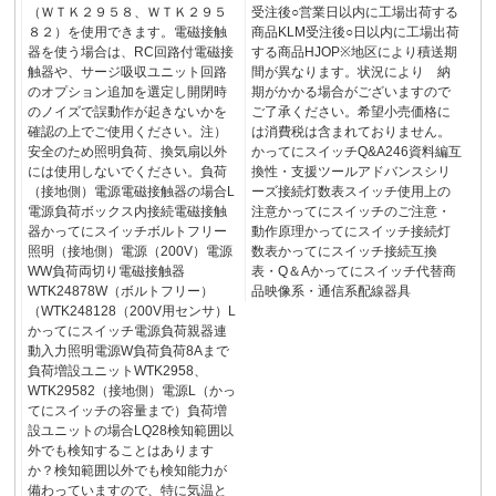
（ＷＴＫ２９５８、ＷＴＫ２９５
受注後○営業日以内に工場出荷する
８２）を使用できます。電磁接触
商品KLM受注後○日以内に工場出荷
器を使う場合は、RC回路付電磁接
する商品HJOP※地区により積送期
触器や、サージ吸収ユニット回路
間が異なります。状況により 納
のオプション追加を選定し開閉時
期がかかる場合がございますので
のノイズで誤動作が起きないかを
ご了承ください。希望小売価格に
確認の上でご使用ください。注）
は消費税は含まれておりません。
安全のため照明負荷、換気扇以外
かってにスイッチQ&A246資料編互
には使用しないでください。負荷
換性・支援ツールアドバンスシリ
（接地側）電源電磁接触器の場合L
ーズ接続灯数表スイッチ使用上の
電源負荷ボックス内接続電磁接触
注意かってにスイッチのご注意・
器かってにスイッチボルトフリー
動作原理かってにスイッチ接続灯
照明（接地側）電源（200V）電源
数表かってにスイッチ接続互換
WW負荷両切り電磁接触器
表・Q＆Aかってにスイッチ代替商
WTK24878W（ボルトフリー）
品映像系・通信系配線器具
（WTK248128（200V用センサ）L
かってにスイッチ電源負荷親器連
動入力照明電源W負荷負荷8Aまで
負荷増設ユニットWTK2958、
WTK29582（接地側）電源L（かっ
てにスイッチの容量まで）負荷増
設ユニットの場合LQ28検知範囲以
外でも検知することはあります
か？検知範囲以外でも検知能力が
備わっていますので、特に気温と