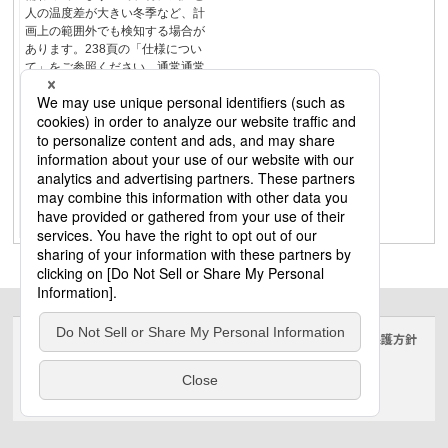
人の温度差が大きい冬季など、計
画上の範囲外でも検知する場合が
あります。238頁の「仕様につい
て」をご参照ください。通常通常
共通共通共通共通共通共通共通共
通共通245資料編互換性・支援ツー
ルアドバンスシリーズ接続灯数表
スイッチ使用上の注意かってにス
イッチのご注意・動作原理かって
にスイッチ接続灯数表かってにス
イッチ接続互換表・Q＆Aかってに
スイッチ代替商品映像系・通信系
配線器具
サイトのご利用にあたって
クッキーポリシー
個人情報保護方針
電気・建築設備（ビジネス）
© Panasonic Electric Works Co., Ltd.