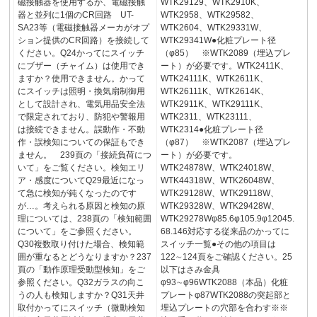
磁接触器を使用するか、電磁接触
WTK29129、WTK2910K、
器と並列に1個のCR回路 UT-
WTK2958、WTK29582、
SA23等（電磁接触器メーカがオプ
WTK2604、WTK29331W、
ション提供のCR回路）を接続して
WTK29341W●化粧プレート径
ください。Q24かってにスイッチ
（φ85） ※WTK2089（埋込プレ
にブザー（チャイム）は使用でき
ート）が必要です。WTK2411K、
ますか？使用できません。かって
WTK24111K、WTK2611K、
にスイッチは照明・換気扇制御用
WTK26111K、WTK2614K、
として設計され、電気用品安全法
WTK2911K、WTK29111K、
で限定されており、防犯や警報用
WTK2311、WTK23111、
は接続できません。誤動作・不動
WTK2314●化粧プレート径
作・誤検知についての保証もでき
（φ87） ※WTK2087（埋込プレ
ません。 239頁の「接続負荷につ
ート）が必要です。
いて」をご覧ください。検知エリ
WTK24878W、WTK24018W、
ア・感度についてQ29最近になっ
WTK44318W、WTK26048W、
て急に検知が鈍くなったのです
WTK29128W、WTK29118W、
が…。考えられる原因と検知の原
WTK29328W、WTK29428W、
理については、238頁の「検知範囲
WTK29278Wφ85.6φ105.9φ12045.
について」をご参照ください。
68.146対応する従来品のかってに
Q30複数取り付けた場合、検知範
スイッチ一覧●その他の項目は
囲が重なるとどうなりますか？237
122∼124頁をご確認ください。25
頁の「動作原理受動型検知」をご
以下はさみ金具
参照ください。Q32ガラスの向こ
φ93∼φ96WTK2088（本品）化粧
うの人も検知しますか？Q31天井
プレートφ87WTK2088の突起部と
取付かってにスイッチ（微動検知
埋込プレートの穴部を合わす※※