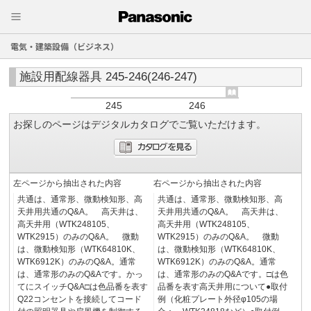
電気・建築設備（ビジネス）
施設用配線器具 245-246(246-247)
245
246
お探しのページはデジタルカタログでご覧いただけます。
左ページから抽出された内容
右ページから抽出された内容
共通は、通常形、微動検知形、高
共通は、通常形、微動検知形、高
天井用共通のQ&A。 高天井は、
天井用共通のQ&A。 高天井は、
高天井用（WTK248105、
高天井用（WTK248105、
WTK2915）のみのQ&A。 微動
WTK2915）のみのQ&A。 微動
は、微動検知形（WTK64810K、
は、微動検知形（WTK64810K、
WTK6912K）のみのQ&A。通常
WTK6912K）のみのQ&A。通常
は、通常形のみのQ&Aです。かっ
は、通常形のみのQ&Aです。□は色
てにスイッチQ&A□は色品番を表す
品番を表す高天井用について●取付
Q22コンセントを接続してコード
例（化粧プレート外径φ105の場