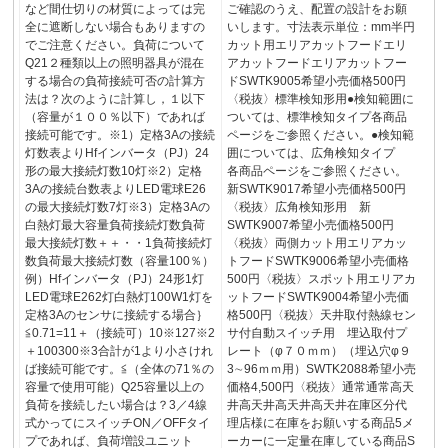
など間仕切りの材質によっては完
ご確認のうえ、配置の設計をお願
全に遮断しない場合もありますの
いします。寸法表示単位：mm半円
でご注意ください。負荷について
カット用エリアカットフードエリ
Q21２種類以上の照明器具が混在
アカットフードエリアカットフー
する場合の負荷接続可否の計算方
ドSWTK9005希望小売価格500円
法は？次のように計算し，１以下
〈税抜〉標準検知形用●検知範囲に
（容量が１００％以下）であれば
ついては、標準検知タイプ各商品
接続可能です。※1）定格3Aの接続
ページをご参照ください。●検知範
灯数表よりHfインバータ（PJ）24
囲については、広角検知タイプ
形の最大接続灯数10灯※2）定格
各商品ページをご参照ください。
3Aの接続台数表よりLED電球E26
新SWTK9017希望小売価格500円
の最大接続灯数7灯※3）定格3Aの
〈税抜〉広角検知形用 新
白熱灯最大容量負荷接続灯数負荷
SWTK9007希望小売価格500円
最大接続灯数＋＋・・1負荷接続灯
〈税抜〉両側カット用エリアカッ
数負荷最大接続灯数（容量100％）
トフードSWTK9006希望小売価格
例）Hfインバータ（PJ）24形1灯
500円〈税抜〉スポット用エリアカ
LED電球E262灯白熱灯100W1灯を
ットフードSWTK9004希望小売価
定格3Aのセンサに接続する場合｝
格500円〈税抜〉天井取付熱線セン
≦0.71=11＋（接続可）10※127※2
サ付自動スイッチ用 埋込取付プ
＋100300※3合計が1より小さけれ
レート（φ７０ｍｍ）（埋込穴φ９
ば接続可能です。≦（全体の71％の
3∼96ｍｍ用）SWTK2088希望小売
容量で使用可能）Q25容量以上の
価格4,500円〈税抜〉通常通常高天
負荷を接続したい場合は？3／4線
井高天井高天井高天井在庫区分代
式かってにスイッチON／OFFタイ
理店様に在庫をお願いする商品5メ
プであれば、負荷増設ユニット
ーカーに一定量在庫している商品S