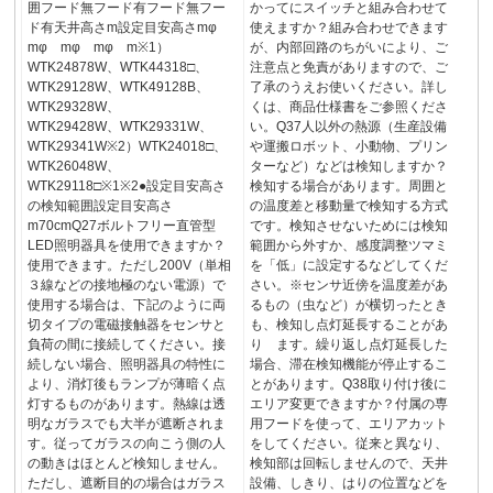
囲フード無フード有フード無フー
かってにスイッチと組み合わせて
ド有天井高さm設定目安高さmφ
使えますか？組み合わせできます
mφ mφ mφ m※1）
が、内部回路のちがいにより、ご
WTK24878W、WTK44318□、
注意点と免責がありますので、ご
WTK29128W、WTK49128B、
了承のうえお使いください。詳し
WTK29328W、
くは、商品仕様書をご参照くださ
WTK29428W、WTK29331W、
い。Q37人以外の熱源（生産設備
WTK29341W※2）WTK24018□、
や運搬ロボット、小動物、プリン
WTK26048W、
ターなど）などは検知しますか？
WTK29118□※1※2●設定目安高さ
検知する場合があります。周囲と
の検知範囲設定目安高さ
の温度差と移動量で検知する方式
m70cmQ27ボルトフリー直管型
です。検知させないためには検知
LED照明器具を使用できますか？
範囲から外すか、感度調整ツマミ
使用できます。ただし200V（単相
を「低」に設定するなどしてくだ
３線などの接地極のない電源）で
さい。※センサ近傍を温度差があ
使用する場合は、下記のように両
るもの（虫など）が横切ったとき
切タイプの電磁接触器をセンサと
も、検知し点灯延長することがあ
負荷の間に接続してください。接
り ます。繰り返し点灯延長した
続しない場合、照明器具の特性に
場合、滞在検知機能が停止するこ
より、消灯後もランプが薄暗く点
とがあります。Q38取り付け後に
灯するものがあります。熱線は透
エリア変更できますか？付属の専
明なガラスでも大半が遮断されま
用フードを使って、エリアカット
す。従ってガラスの向こう側の人
をしてください。従来と異なり、
の動きはほとんど検知しません。
検知部は回転しませんので、天井
ただし、遮断目的の場合はガラス
設備、しきり、はりの位置などを