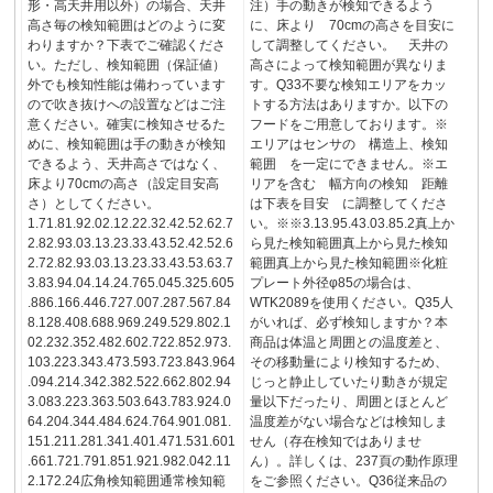
形・高天井用以外）の場合、天井
注）手の動きが検知できるよう
高さ毎の検知範囲はどのように変
に、床より 70cmの高さを目安に
わりますか？下表でご確認くださ
して調整してください。 天井の
い。ただし、検知範囲（保証値）
高さによって検知範囲が異なりま
外でも検知性能は備わっています
す。Q33不要な検知エリアをカッ
ので吹き抜けへの設置などはご注
トする方法はありますか。以下の
意ください。確実に検知させるた
フードをご用意しております。※
めに、検知範囲は手の動きが検知
エリアはセンサの 構造上、検知
できるよう、天井高さではなく、
範囲 を一定にできません。※エ
床より70cmの高さ（設定目安高
リアを含む 幅方向の検知 距離
さ）としてください。
は下表を目安 に調整してくださ
1.71.81.92.02.12.22.32.42.52.62.7
い。※※3.13.95.43.03.85.2真上か
2.82.93.03.13.23.33.43.52.42.52.6
ら見た検知範囲真上から見た検知
2.72.82.93.03.13.23.33.43.53.63.7
範囲真上から見た検知範囲※化粧
3.83.94.04.14.24.765.045.325.605
プレート外径φ85の場合は、
.886.166.446.727.007.287.567.84
WTK2089を使用ください。Q35人
8.128.408.688.969.249.529.802.1
がいれば、必ず検知しますか？本
02.232.352.482.602.722.852.973.
商品は体温と周囲との温度差と、
103.223.343.473.593.723.843.964
その移動量により検知するため、
.094.214.342.382.522.662.802.94
じっと静止していたり動きが規定
3.083.223.363.503.643.783.924.0
量以下だったり、周囲とほとんど
64.204.344.484.624.764.901.081.
温度差がない場合などは検知しま
151.211.281.341.401.471.531.601
せん（存在検知ではありませ
.661.721.791.851.921.982.042.11
ん）。詳しくは、237頁の動作原理
2.172.24広角検知範囲通常検知範
をご参照ください。Q36従来品の