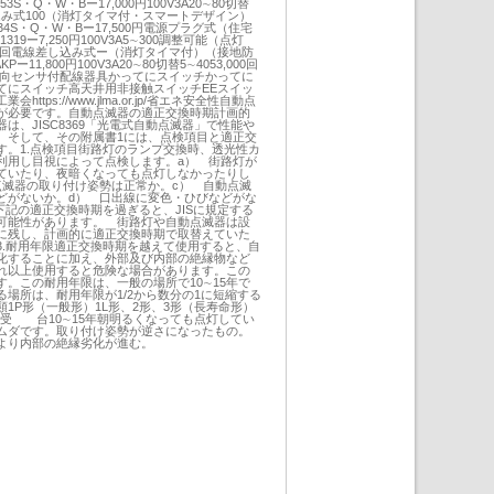
S・Q・W・Bー17,000円100V3A20∼80切替
差し込み式100（消灯タイマ付・スマートデザイン）
534S・Q・W・Bー17,500円電源プラグ式（住宅
19ー7,250円100V3A5∼300調整可能（点灯
,000回電線差し込み式ー（消灯タイマ付）（接地防
ー11,800円100V3A20∼80切替5∼4053,000回
施設向センサ付配線器具かってにスイッチかってに
てにスイッチ高天井用非接触スイッチEEスイッ
tps://www.jlma.or.jp/省エネ安全性自動点
が必要です。自動点滅器の適正交換時期計画的
は、JISC8369「光電式自動点滅器」で性能や
。そして、その附属書1には、点検項目と適正交
す。1.点検項目街路灯のランプ交換時、透光性カ
利用し目視によって点検します。a） 街路灯が
ていたり、夜暗くなっても点灯しなかったりし
点滅器の取り付け姿勢は正常か。c） 自動点滅
どがないか。d） 口出線に変色・ひびなどがな
下記の適正交換時期を過ぎると、JISに規定する
可能性があります。 街路灯や自動点滅器は設
に残し、計画的に適正交換時期で取替えていた
3.耐用年限適正交換時期を越えて使用すると、自
化することに加え、外部及び内部の絶縁物など
れ以上使用すると危険な場合があります。この
。この耐用年限は、一般の場所で10∼15年で
場所は、耐用年限が1/2から数分の1に短縮する
1P形（一般形）1L形、2形、3形（長寿命形）
0年受 台10∼15年朝明るくなっても点灯してい
ムダです。取り付け姿勢が逆さになったもの。
より内部の絶縁劣化が進む。