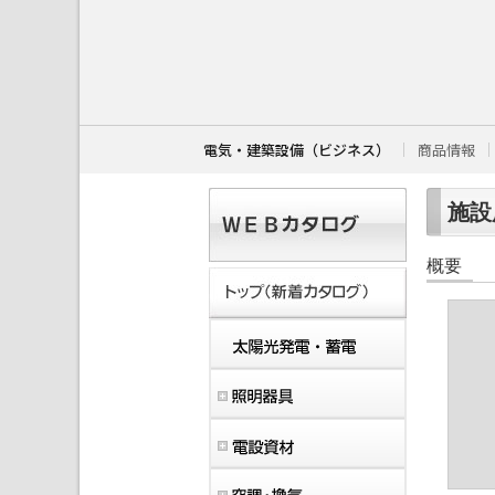
こ
こ
か
ら
本
文
で
す
電気・建築設備（ビジネス）
商品情報
。
施設用
概要