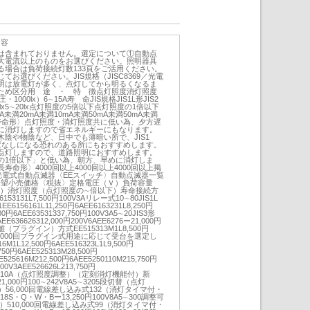
内容
は含まれておりません。選定について①自動点
大電流以上のものをお選びください。照明器具
る場合は負荷接続灯数133頁をご活用ください。
お選びください。JIS規格（JISC8369／光電
明は放電灯が多く、点灯してから明るくなるま
ため区分用 途 ・ 特 徴点灯照度消灯照度
000lx）6∼15A寿 命JIS規格JIS1L形JIS2
∼100lx5∼20lx点灯照度の5倍以下点灯照度の1倍以下
A未満20mA未満10mA未満50mA未満50mA未満
長寿命形〉点灯照度・消灯照度共に低い為、夕方遅
に消灯しますので省エネルギーにもなります。
、木陰や物陰など、日中でも薄暗い所で、JIS1
ぱなしになる恐れのある所にもおすすめします。
点灯しますので、道路照明におすすめします。
の1倍以下」と低い為、朝方、早めに消灯しま
寿命形〉4000回以上4000回以上4000回以上掲
光電式自動点滅器〈EEスイッチ〉自動点滅器一覧
式希望小売価格〈税抜〉定格電圧（Ｖ）負荷容量
x）消灯照度（点灯照度の∼倍以下）寿命接続方
131L7,500円100V3Aリレー式10∼80JIS1L
6156161L11,250円6AEE6163231L8,250円
000円6AEE63531337,750円100V3A5∼20JIS3形
6AEE636626312,000円200V6AEE6276ー21,000円
1分離（プラグイン）方式EE515313M1L8,500円
1L形56,000回プラグイン式用途に応じて受台を選定し
1L12,500円6AEE516323L1L9,500円
,750円6AEE525313M28,500円
E525616M212,500円6AEE5250110M215,750円
00V3AEE526626L213,750円
,000円10A（点灯照度調整）（定刻消灯機能付）新
1,000円100∼242V8A5∼3205段切替（点灯
20）56,000回電線差し込み式132（消灯タイマ付・
S・Q・W・Bー13,250円100V8A5∼300調整可
0）510,000回電線差し込み式99（消灯タイマ付・