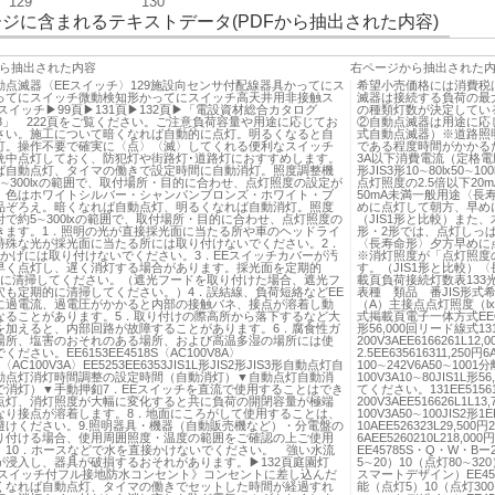
129
130
ジに含まれるテキストデータ(PDFから抽出された内容)
ら抽出された内容
右ページから抽出された
動点滅器〈EEスイッチ〉129施設向センサ付配線器具かってにス
希望小売価格には消費税
ってにスイッチ微動検知形かってにスイッチ高天井用非接触ス
滅器は接続する負荷の最
スイッチ▶99頁▶131頁▶132頁▶「電設資材総合カタログ
の種類灯数が決定してい
2028」 222頁をご覧ください。ご注意負荷容量や用途に応じてお
②自動点滅器は用途に応じて
さい。施工について暗くなれば自動的に点灯。明るくなると自
式自動点滅器）※道路照
灯。操作不要で確実に〈点〉〈滅〉してくれる便利なスイッチ
である程度時間がかかる
晩中点灯しておく、防犯灯や街路灯･道路灯におすすめします。
3A以下消費電流（定格電圧・1
ば自動点灯、タイマの働きで設定時間に自動消灯。照度調整機
形JIS3形10∼80lx50
∼300lxの範囲で、取付場所・目的に合わせ、点灯照度の設定が
点灯照度の2.5倍以下20m
。色はホワイトシルバー・シャンパンブロンズ・ホワイト・ブ
50mA未満一般用途〈
品ぞろえ。暗くなれば自動点灯、明るくなれば自動消灯。照度
めに点灯して朝方、早め
で約5∼300lxの範囲で、取付場所・目的に合わせ、点灯照度の
（JIS1形と比較）また
きます。1．照明の光が直接採光面に当たる所や車のヘッドライ
形・2形では、点灯しっ
特殊な光が採光面に当たる所には取り付けないでください。2．
〈長寿命形〉夕方早めに
物かげには取り付けないでください。3．EEスイッチカバーが汚
※消灯照度が「点灯照度
早く点灯し、遅く消灯する場合があります。採光面を定期的
す。（JIS1形と比較）〈長
）に清掃してください。（遮光フードを取り付けた場合、遮光フ
載頁負荷接続灯数表133
穴も定期的に清掃してください。）4．誤結線、負荷短絡などEE
表種 類品 番JIS形
に過電流、過電圧がかかると内部の接触バネ、接点が溶着し動
（A）主接点点灯照度（l
なることがあります。5．取り付けの際高所から落下するなど大
式掲載頁電子一体方式EE6153
を加えると、内部回路が故障することがあります。6．腐食性ガ
形56,000回リード線式131EE
場所、塩害のおそれのある場所、および高温多湿の場所には使
200V3AEE6166261L12,
ださい。EE6153EE4518S〈AC100V8A〉
2.5EE635616311,250円
9〈AC100V3A〉EE5253EE6353JIS1L形JIS2形JIS3形自動点灯自
100∼242V6A50∼100
動点灯消灯時間調整の設定時間（自動消灯）▼自動点灯自動消
100V3A10∼80JIS
で消灯）▼手動押釦7．EEスイッチを直流で使用することはでき
てください。131EE515616M
点灯、消灯照度が大幅に変化すると共に負荷の開閉容量が極端
200V3AEE516626L1L13
なり接点が溶着します。8．地面にころがして使用することは、
100V3A50∼100JIS2形1E
避けください。9.照明器具・機器（自動販売機など）・分電盤の
10AEE526323L29,500円2
り付ける場合、使用周囲照度・温度の範囲をご確認の上ご使用
6AEE5260210L218
。10．ホースなどで水を直接かけないでください。 強い水流
EE45785S・Q・W・Bー2
が浸入し、器具が破損するおそれがあります。▶132頁庭園灯
5∼20）10（点灯80∼3
Eスイッチ付フル接地防水コンセント》コンセントに差し込んだ
スマートデザイン）EE4518
くなれば自動点灯、タイマの働きでセットした時間が経過すれ
能（点灯5）10（点灯30