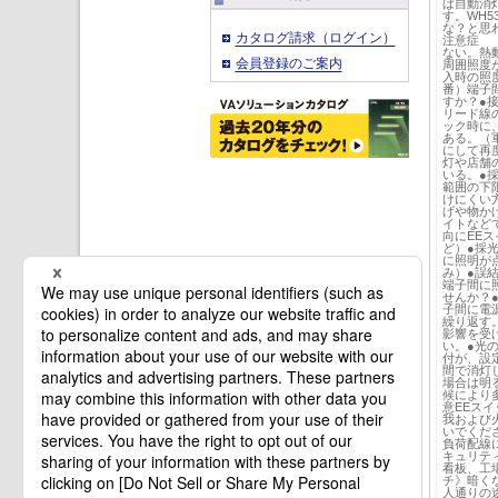
ば自動消
す。WH5
な？と思
カタログ請求（ログイン）
注意症 
ない。熱
会員登録のご案内
周囲照度
入時の照度
番）端子間
すか？●
リード線
ック時に
ある。（
にして再
灯や店舗
いる。●
範囲の下
けにくい
げや物か
イトなど
向にEE
ど）●採
に照明が
み）●誤結
端子間に
せんか？
子間に電
繰り返す。
影響を受
い。●光
付が、設
間で消灯
場合は明
候により
意EEス
我および
いでくだ
負荷配線に
キュリテ
看板、工
チ》暗く
人通りの