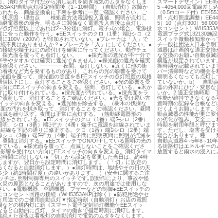
灯。消灯タイマ付だから消し忘れを防ぎ電気のムダをなくしま
スマートデザイン）EE4553
353AKP自動点灯設定時間後（1∼10時間）（自動消灯）故障か
5∼4054,000回電線
われたら…商品交換前に下表を参考に一度ご確認ください。ご
（0.5mコード付）EE45
状原因・理由点 検処置方法電源投入直後、照明が点灯し
用・点灯照度調整）EE4413
動継電器形の場合、明るさに関係なく電源投入直後は点灯し、
5）10（点灯300）56
が点灯照度以上であれば2∼3分後に消灯。電子式の場合、電源投
水コンセント）WH5353AKP
に合った動作を行う。●EEスイッチのクロ（1番）端子̶シロ（2
電源プラグ式132130
に100V（200V）が印加されていない。●ブレーカは「入」で
スイッチ微動検知形かっ
接続不良はありませんか？●ブレーカを「入」にしてください。●
チ一般社団法人日本照明工業会ht
の接続や端子ねじの締付けを確実に行ってください。動作チェ
滅器は計画的な適正交換
、採光面を覆っても点灯しない。 ●採光面の遮光が不十分で
な交換のお願い自動点滅器
軍手やタオルでは確実に遮光できません）●採光面の遮光を確実
構造が規定されています
度確認ください。──────夜間、点灯しない。●近くに他の街
換時期が記載されていま
の看板など光を発するものがあり、これらの光の影響を受けて
バー清掃時などの機会を
採光面を覆って、採光面の照度を各EEスイッチの点灯照度の規格
朝明るくなっても点灯し
限値以下にし、点灯することをご確認ください。●光の影響を受
ていないか。b） 自動
方向にEEスイッチの向きを変える。昼間、点灯している。●木か
器の外郭にひび・変形な
げに取り付けられている。●採光面が汚れている。●採光面をラ
いか。2.適正交換時期 
で照射して、消灯することをご確認ください。●光を受け易い方
性能が維持できなくなる
スイッチの向きを変える。●遮光物を除去する。（樹木の伐採な
置時期の記録を台帳など
光面の汚れを拭き取って、消灯することをご確認ください。昼間
だくようお願いします。
点滅を繰り返す。夜間は正常に点灯する。（熱動継電器形の
動点滅器の性能が更に変
線をされている。●EEスイッチのクロ（1番）端子̶シロ（2番）
の劣化が進み、安全上こ
照明、シロ（3番）端子̶アカ（4番）端子に電源を結線されていま
時期を耐用年限と呼びます
●結線を下記の通りに修正する。クロ（1番）端子̶シロ（2番）端
す。ただし、塩害を受ける
源シロ（3番）端子̶アカ（4番）端子間に照明夜間に照明が点滅を
場合があります。種 類
昼間は消灯する。●EEスイッチでON/OFFしている照明の光の
自動点滅器4∼5年8∼1
けている。●採光面を覆って、点滅しないことをご確認くださ
る街路灯はエネルギーの
の影響を受けない方向にEEスイッチの向きを変える。消灯タイマ
放置すると雨水の浸入に
定時間に消灯しない●「切」から設定を変更した当日は、約4時
しますが、翌日から設定時間に消灯します。（「切」に設定の
るくなると自動消灯します。）●消灯時間は、地域やその日の天
多少（約1時間程度）の違いがあります。（（安全に関するご注
イッチは､照明制御専用のスイッチです｡誤動作により、事故や怪
火災の原因となることがありますので、次の用途では使用しな
さい。●電動機器、空調機器、ブザーなどの制御●EEスイッチの
コンセント回路の接続（WH5353AKPは除く）●防犯用途やセ
ィ用途でのご使用自動点灯▼指定時刻（自動消灯）お店の電照
場などの構内灯に新《スマート電子定刻消灯機能付EEスイッ
なると自動的に点灯、タイマの働きで指定時刻に消灯します。
途絶えた深夜は看板灯の自動消灯で電気のムダをなくします。