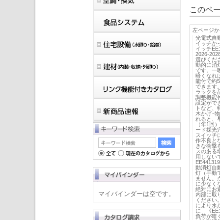
このペー
左ページか
光電式自
イッチか
イッチEE
2026-
選びくだ
動的に消
です。一
暗くなれ
能付で約5
できます
ラックを
調整機能付
設定がで
トなど、
木かげ･
れると、
（年1回
ード採光
スイッチ
作不良と
きな衝撃
スのある
用しないでく
EE44131
動消灯自
灯（手動
ません。
に少なく
絶対にお
マイバインダーは空です。
内部に取
ください
により水
に 《E
負荷が暗