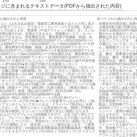
145
146
ジに含まれるテキストデータ(PDFから抽出された内容)
ら抽出された内容
右ページから抽出された
プコン［はさみ込み固定］電線管工事用床面とほとんど同じ高さ
在庫区分代理店様に在庫
るF型アップコン。アイボリー・グレー・バーチの3色、丸形と
る商品S受注後○営業日以
タイプがあります。電源用（中浅アウトレット対応）注）コンセ
出荷する商品HJOP※
専用仕様のため、交換はできません。樹脂製ボックス・カバー
期がかかる場合がござい
付けできません。型在庫区分品 番色希望小売価格〈税抜〉丸
費税は含まれておりませ
00WTアイボリー10,700円SDU1100HTグレー5DU1100ATKバー
なるアップコンです。（
1300WTアイボリーSDU1300HTグレーSDU1300ATKバーチ型
の施工について注）コン
 番色希望小売価格〈税抜〉丸形SDU1102WTアイボリー
ん。樹脂製ボックス・カ
円SDU1102HTグレーSDU1102ATKバーチ角形SDU1302WTアイボ
ットアップコンフラット
1302HTグレーSDU1302ATKバーチ型在庫区分品 番色希望小売
品 番仕 様希望小売価格〈税
丸形SDU1106WTアイボリー12,000円SDU1106HTグレー
区分品 番仕 様希望小売価格
06ATKバーチ扉付ダブルコンセント2P15A125V●送り端子付扉付接
在庫区分品 番仕 様希
ト2P15A125V●送り端子付抜け止め接地コンセント
HDU5656PK2P15A1
125V●送り端子付納まり図Ⓒ2-M4、ℓ12ⒷⒹⒺ取付ねじ（Ⓔボック
きたときは、ドライバー
）Ⓐ施工枠蓋（ABS樹脂）Ⓑ・Ⓒ・Ⓓ・Ⓔセット後Ⓑに圧入（コ
セントは安全扉のため、
乾燥後除去）Ⓒ2-M4、ℓ12ⒷⒹⒺ取付ねじ（Ⓔボックスに付
セントが使用できない原
型四角丸穴カバー （DS4311）（別途手配品）Ⓔ中型四角アウ
ししにくい場合がありま
ボックス（DS3744またはDS3754）（別途手配品）大型四角
ンセント（中浅アウトレ
ットボックス用止め穴Ⓑ施工枠（ABS樹脂）ⒼソフトシートⒶ施
（中浅アウトレット対応
接着（両面テープ付）φ88□88（丸形の場合）（角形の場合）丸
トレット対応）●送り端子付2.
1100HT）角形（図はDU1300HT）39.5131344（54）
102φ10467φ120Ⓒ
.51026767□8639.51.5102φ88□88寸法図
工枠蓋（PE樹脂）Ⓑ・
0φ8612∼4012∼40Wアイボリー：1.1Y8.5/2.3Hグレー：
後除去）Ⓓ中型四角丸穴カ
.2/0.2Aバーチ：6.7Y5.7/4.8■プレート部参考マンセル記号1）ご使
Ⓔ中型四角アウトレット ボ
ップコンがぐらついてきたときは、ドライバーで取付ねじを締
配品）大型四角アウトレ
ください。2）扉付コンセントは安全扉のため、無理に片側挿入
φ104ⒼソフトシートⒶ
安全扉が破損してコンセントが使用できない原因になります。
トシート 使用の場合注
ーおよびフロアプレートは樹脂製ですので、土足で歩く所などで
おりますので、それ以外
ると、プレートに傷が付きます。4）やかんなどの熱いものを上
法図寸法表示単位：mm
いようにしてください。変形やロックができない原因になりま
接着テープをはがし、 
プラグの種類により、抜き差ししにくい場合があります。ご使用
フトシートの上面がコン
意寸法表示単位：mm施設向床用配線器具床用配線器具一般配線
中 型四角アウトレット
レットＥＡＳＹワイヤリングS-OAタップOAタップパナトラック
枠蓋の上面がコンクリー
アウレットボックスを取