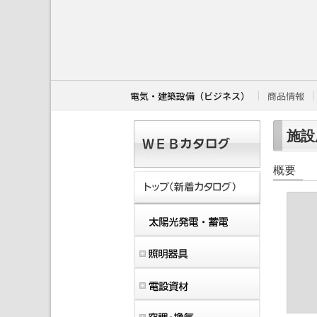
こ
こ
か
ら
本
文
で
す
電気・建築設備（ビジネス）
商品情報
。
施設用
概要