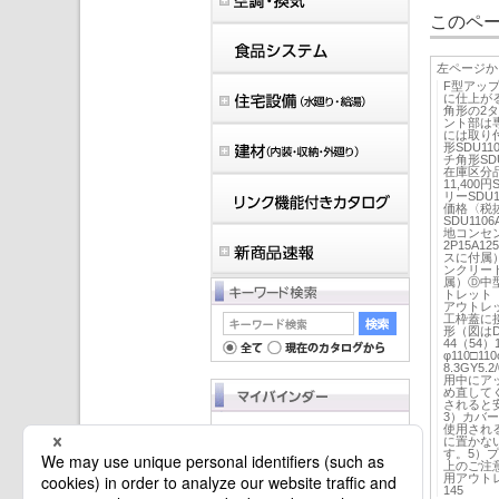
このペー
左ページか
F型アッ
に仕上が
角形の2
ント部は
には取り
形SDU11
チ角形SDU
在庫区分品
11,400
リーSDU
価格〈税抜〉
SDU11
地コンセン
2P15A
スに付属
ンクリート
属）Ⓓ中
トレット 
アウトレ
工枠蓋に
形（図はDU
44（54）1
φ110□11
8.3GY5
用中にア
め直して
されると
3）カバ
使用され
マイバインダーは空です。
に置かな
す。5）
上のご注
用アウト
145