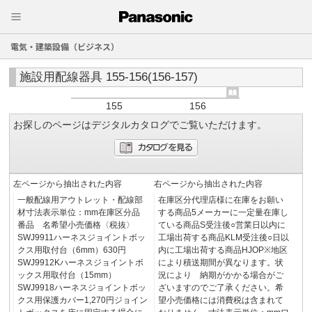
電気・建築設備（ビジネス）
施設用配線器具 155-156(156-157)
155
156
お探しのページはデジタルカタログでご覧いただけます。
左ページから抽出された内容
右ページから抽出された内容
一般配線用アウトレット・配線部
在庫区分代理店様に在庫をお願い
材寸法表示単位：mm在庫区分品
する商品5メーカーに一定量在庫し
番品 名希望小売価格〈税抜〉
ている商品S受注後○営業日以内に
SWJ9911ハーネスジョイントボッ
工場出荷する商品KLM受注後○日以
クス用取付台（6mm）630円
内に工場出荷する商品HJOP※地区
SWJ9912Kハーネスジョイントボ
により積送期間が異なります。状
ックス用取付台（15mm）
況により 納期がかかる場合がご
SWJ9918ハーネスジョイントボッ
ざいますのでご了承ください。希
クス用保護カバー1,270円ジョイン
望小売価格には消費税は含まれて