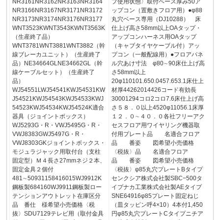
NR3161NR3162NR3163NR3164
プ使用状態〉取付ベース厚み50ア
NR3166NR3167NR3171NR3172
ップコン（置敷きフロア用）●φ88
NR3173NR3174NR3176NR3177
丸穴ベース専用（DJ10288） 床
WNT3523KWNT3543KWNT3563K
仕上げ高さ58mm以上OAタップ・
（生産終了品）
アップコンハーネス用OAタップ
WNT3781WNT3881WNT3882（幹
（キャブタイヤケーブル付）アッ
線ブレーカユニット）（生産終了
プコン（一般配線用）●フロアパネ
品）NE34664GLNE34662GL（幹
ル穴あけ寸法 φ80∼90床仕上げ高
線ケーブルセット）（生産終了
さ58mm以上
品）
20φ110101.650.0457.653.1床仕上
WJ54551LWJ54541KWJ54531KW
材厚44262014426コード有効長
J54521KWJ54543KWJ54533KWJ
30001294コロ2コロ7.6床仕上げ高
54523KWJ54534KWJ54524K適合
さ５８．０以上4520φ11056.1床厚
器具（ジョイントボックス）
１２．０∼４０．０各社フリーアク
WJ5293G・R・VWJ5495G・R・
セスフロア用ワイヤリング機器取
VWJ8383GWJ5497G・R・
付用プレート品 名適合フロア
VWJ8303GKジョイントボックス・
品 番姿 図希望小売価格
モジュラジャック用取付台（支柱
〈税抜〉品 名適合フロア
固定型）Ｍ４長さ27mmネジ２本、
品 番姿 図希望小売価格
固定金具２個付
〈税抜〉φ85丸穴プレートBタイプ
481∼50931158416015WJ9912K
センクシア株式会社製SBC−500タ
鋼板製684160WJ9911鋼板製ロー
イプナカ工業株式会社製AEタイプ
テンションアウトレット在庫区分
SNE64916φ85プレート固定ねじ
品 番仕 様希望小売価格〈税
（皿タッピン呼4×10）4本付1,450
抜〉SDU7129テレビ用（取付金具
円φ85丸穴プレートCタイプニチア