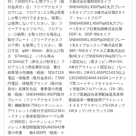
付）7,500円テレビ用ブランク（取
ス株式会社製M300タイプ
付金具付）注）フリーアクセスフ
SNE649261,450円φ81丸穴プレー
ロアには、フロアコン1コ用は弱電
トDタイプコクヨ株式会社製Dタイ
しか取り付けできません。強電に
プ・カレットフロア
は使用しないでください。注）フ
SNE64936K1,450円φ85丸穴プレ
リーアクセスフロアに、フロアコ
ートEタイプ日東紡績株式会社製
ン（1個用）を取り付ける場合は、
DDF−A、DDF−BNタイプ
取付プレート（フリーアクセスフ
SNE649461,450円φ39切欠プレー
ロア用）を使用してください。開
トBタイプセンクシア株式会社製
口寸法 φ84∼90mm 床仕上げ高
SBC−500タイプナカ工業株式会社
さ 67mm以上 パネル厚み
製AEタイプSNE64915Kφ39プレー
32.5mm以下（床仕上げ材含む）フ
ト固定ねじ（皿タッピン呼4×10）
ロアコン1コ用在庫区分品 番仕
4本付アウトレット固定ねじ（なべ
様希望小売価格〈税抜〉SDU7119
M4×50）2本付1,450円2143.5以上
電話・情報用（取付金具付）7,500
1351069324646.54204コードチッ
円電話・情報用ブランク（取付金
プ部コードチップタイルカーペッ
具付）在庫区分品 番希望小売価
ト市販OAフロアパネル（19∼30）
格〈税抜〉SNE649881,450円取付
スラブ面施設向床用配線器具床用
プレート（フリーアクセスフロア
配線器具一般配線用アウトレット
用）鋼板製66.759ローテンション
ＥＡＳＹワイヤリングS-OAタップ
アウトレットの取付方法DS1239ロ
OAタップパナトラック156
ックナット形状材質OAケーブル用
（C39対応）ローテンションアウ
トレット角型樹脂製SDUK65042希
望小売価 格4,000円〈税抜〉ケ