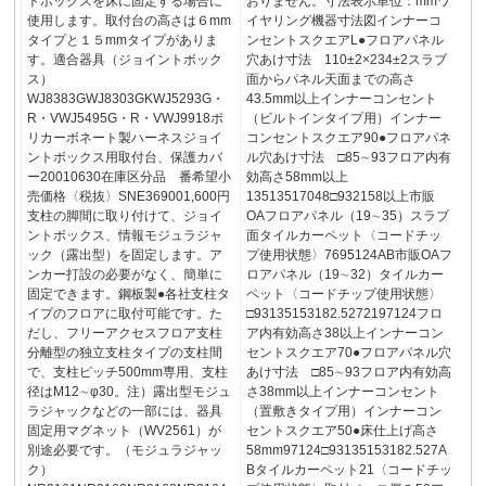
トボックスを床に固定する場合に
おりません。寸法表示単位：mmワ
使用します。取付台の高さは６mm
イヤリング機器寸法図インナーコ
タイプと１５mmタイプがありま
ンセントスクエアL●フロアパネル
す。適合器具（ジョイントボック
穴あけ寸法 110±2×234±2スラブ
ス）
面からパネル天面までの高さ
WJ8383GWJ8303GKWJ5293G・
43.5mm以上インナーコンセント
R・VWJ5495G・R・VWJ9918ポ
（ビルトインタイプ用）インナー
リカーボネート製ハーネスジョイ
コンセントスクエア90●フロアパネ
ントボックス用取付台、保護カバ
ル穴あけ寸法 □85∼93フロア内有
ー20010630在庫区分品 番希望小
効高さ58mm以上
売価格〈税抜〉SNE369001,600円
13513517048□932158以上市販
支柱の脚間に取り付けて、ジョイ
OAフロアパネル（19∼35）スラブ
ントボックス、情報モジュラジャ
面タイルカーペット〈コードチッ
ック（露出型）を固定します。ア
プ使用状態〉7695124AB市販OAフ
ンカー打設の必要がなく、簡単に
ロアパネル（19∼32）タイルカー
固定できます。鋼板製●各社支柱タ
ペット〈コードチップ使用状態〉
イプのフロアに取付可能です。た
□93135153182.5272197124フロ
だし、フリーアクセスフロア支柱
ア内有効高さ38以上インナーコン
分離型の独立支柱タイプの支柱間
セントスクエア70●フロアパネル穴
で、支柱ピッチ500mm専用、支柱
あけ寸法 □85∼93フロア内有効高
径はM12∼φ30。注）露出型モジュ
さ38mm以上インナーコンセント
ラジャックなどの一部には、器具
（置敷きタイプ用）インナーコン
固定用マグネット（WV2561）が
セントスクエア50●床仕上げ高さ
別途必要です。（モジュラジャッ
58mm97124□93135153182.527A
ク）
Bタイルカーペット21〈コードチッ