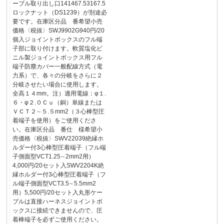
ーブル取り出し口141467.53167.5
ロックナット（DS1239）が別途必
要です。在庫区分品 番希望小売
価格〈税抜〉SWJ9902G940円/20
個入ジョイントボックスのフル端
子部に取り付けます。軟質塩化ビ
ニル製ジョイントボックス用フル
端子防塵カバー一般配線方式（電
力系）で、各々の分岐をさらに２
分岐させたい場合に使用します。
全高１４mm。注）適用電線：φ１.
６・φ２.０Ｃｕ（銅）単線または
ＶＣＴ２∼５.５mm2（３心棒型圧
着端子を使用）をご使用くださ
い。在庫区分品 番仕 様希望小
売価格〈税抜〉SWV22039絶縁ホ
ルダー付3心棒型圧着端子（フル端
子側面型VCT1.25∼2mm2用）
4,000円/20セット入SWV2204K絶
縁ホルダー付3心棒型圧着端子（フ
ル端子側面型VCT3.5∼5.5mm2
用）5,500円/20セット入丸形ケー
ブルは直接ハーネスジョイントボ
ックスに接続できませんので、圧
着棒端子を必ずご使用ください。