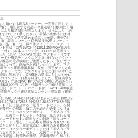
内容
をお願いする商品5メーカーに一定量在庫してい
内に工場出荷する商品KLM受注後○日以内に工場
地区により積送期間が異なります。状況により 納
ますのでご了承ください。希望小売価格には消
ん。OAタップ寸法表示単位：mm使い勝手のい
裏面〉表面コンセント口形状接地2Pコンセント
抜〉品 名・仕 様本体スイッチアースターミ
形状・口数SWCH4412911,250円OA電源タ
ド付）（本体スイッチ付）○○○×6OA電源タッ
A 125V 1500Wまで注）マグネット付です
カードや磁気ディスクなどを近づけないでくださ
部機器の電源供給にご使用ください。取り付け
所によって、商品をお選びいただけます。マグ
情報ラック用配線器具特 長使い勝手がぐんと向
マグネット付で、デスクサイドなど使いやすい位
移動も容易です。OA機器の増加にもしなやかに
コのコンセント口数を確保しました。配線洪水を
コ）寸法図WCH6438WCH6408との組み合わ
売価格8,000円〈税抜〉情報ラック用連結電源コン
形）（8コ口）（3mコード付）SWCH6408希望
抜〉情報ラック用連結電源コンセント増設部（接地
）
37561.547441414141414119.76.1442619013.2
4119.76.11.72818.4442664.30.80.8770.86情報
ント下記に該当する「延長コードセット」を製
産業省への届出、所定の手続きが必要になりま
、「コードコネクターボディ」、「差込みプラ
、「延長コードセット」を製造・販売される場
長コードセットの範囲などの解釈「延長コード
（コードに限る。）の巻取り機構を有さないも
続を目的とし、電源電線に汎用性のある接続器
コードコネクターボディ」または「差込みプラ
れるものをいう。なお、「延長コードセット」
の接続器に雑音防止機能、避雷機能が付加され