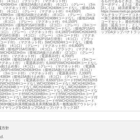
形）（4コ口）（ブラック）（マグネット付）
るものであるときは、当
CH2436H3ｍ（接地15A抜け止め形）（6コ口）（グレー）（3ｍ
ターボディ」または「差
（マグネット付）7,000円SWCH2406Hコードなし（接地15A
詳しくは、経済産業省ウ
）（6コ口）（グレー）（マグネット付）※4,830円
https://www.meti.go.j
H2438H3ｍ（接地15A抜け止め形）（8コ口）（グレー）（3ｍコ
マルチタップコードコネ
マグネット付）8,230円SWCH2408Hコードなし（接地15A抜
ー第三者検査機関経済産
（8コ口）（グレー）（マグネット付）※6,150円
コードセット」適合性検
H2632H3ｍ（接地2P15A引掛形）（2コ口）（グレー）（3ｍコー
届出「延長コード」とし
グネット付）6,260円SWCH2602Hコードなし（接地2P15A引
器具床用配線器具一般配
コ口）（グレー）（マグネット付）※4,180円×4SWCH2634H3
ップOAタップパナトラッ
P15A引掛形）（4コ口）（グレー）（3ｍコード付）（マグネ
,900円SWCH2634B（接地2P15A引掛形）（4コ口）（ブラッ
コード付）（マグネット付）SWCH2604Hコードなし（接地
引掛形）（4コ口）（グレー）（マグネット付）※6,800円
604B（接地2P15A引掛形）（4コ口）（ブラック）（マグネット
SWCH24323H3ｍ（接地15A抜け止め形）（2コ口）（グレー）
ド付）（マグネット付）（電源表示付）4,700円
H24343H（接地15A抜け止め形）（4コ口）（グレー）（3ｍコー
グネット付）（電源表示付）6,000円SWCH24043Hコードなし
5A抜け止め形）（4コ口）（グレー）（マグネット付）（電源表
,920円×6SWCH24363H3ｍ（接地15A抜け止め形）（6コ口）
（3ｍコード付）（マグネット付）（電源表示付）7,330円
H24383H（接地15A抜け止め形）（8コ口）（グレー）（3ｍコー
グネット付）（電源表示付）8,650円3ｍコード付WCH2332H3
WCH2334HコードなしWCH2304HコードなしWCH2402H3ｍ
CH2434BコードなしWCH2404BコードなしWCH2406Hコード
2408H3ｍコード付WCH2634HコードなしWCH24043Hコードな
302H3ｍコード付WCH2334B3ｍコード付WCH2432H3ｍコード
434HコードなしWCH2404H3ｍコード付WCH2436H3ｍコード付
8H3ｍコード付WCH2632H3ｍコード付WCH24323H3ｍコード
4383H施設向床用配線器具床用配線器具一般配線用アウトレット
イヤリングS-OAタップOAタップパナトラック167
護方針
td.