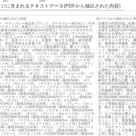
167
168
ジに含まれるテキストデータ(PDFから抽出された内容)
ら抽出された内容
右ページから抽出された
ー：サテングレー色品名ブラック：ダークグレー色OAタップOA
在庫区分代理店様に在庫
グネット付）表面コンセント口形状定格15A125V1500Wまで
る商品S受注後○営業日以
形接地15A抜け止め形接地15A引掛形注）マグネット付ですので､
出荷する商品HJOP※
分に磁気カードや磁気ディスクなどを近づけないでください。
期がかかる場合がござい
ド3心ビニルキャブタイヤ丸形コード（VCTF）2.0mm2●本頁
費税は含まれておりませ
用いて「延長コードセット」を製造・輸入する場合、経済産業
いマグネット付です｡〈
出、所定の手続きが必要です。詳しくは次頁をご参照くださ
品 番希望小売価格〈税
ネット付OAタップコンセント口数在庫区分品 番コード長品
ナルマグネット付コンセント
望小売価格〈税抜〉×2SWCH2332H3m（接地15A形）（2コ
ップ（接地形）（2ｍコー
ー）（3ｍコード付）（マグネット付）3,920円SWCH2302Hコ
プ（マグネット付）定格15
接地15A形）（2コ口）（グレー）（マグネット付）※1,830円
ので､タップ部分に磁気
H2314H1ｍ（接地15A形）（4コ口）（グレー）（1ｍコード付）
い。情報ラックなどの内
ト付）4,180円SWCH2314B（接地15A形）（4コ口）（ブラッ
るラック、取り付ける場
コード付）（マグネット付）5WCH2334H3ｍ（接地15A形）
ネット付OA電源タップ
（グレー）（3ｍコード付）（マグネット付）5,220円
上便利なマグネット付｡
334B（接地15A形）（4コ口）（ブラック）（3ｍコード付）（マ
置に簡単に仮固定でき、
）5WCH2354H5ｍ（接地15A形）（4コ口）（グレー）（5ｍ
対応できるように最大6
（マグネット付）6,260円SWCH2354B（接地15A形）（4コ
解消する豊富な口数（最大6
ック）（5ｍコード付）（マグネット付）5WCH2304Hコード
せ例SWCH6438希望小
15A形）（4コ口）（グレー）（マグネット付）※3,150円
セント（接地15A抜け止め
304B（接地15A形）（4コ口）（ブラック）（マグネット付）
小売価格5,750円〈税
CH2432H3m（接地15A抜け止め形）（2コ口）（グレー）（3ｍ
15A抜け止め形）（8コ口
（マグネット付）4,320円SWCH2402Hコードなし（接地15A
WCH6438WCH640813.241
）（2コ口）（グレー）（マグネット付）※2,240円
4137561.54744141414141
H2414H1ｍ（接地15A抜け止め形）（4コ口）（グレー）（1ｍコ
ラック用連結電源コンセ
マグネット付）4,580円SWCH2414B（接地15A抜け止め形）
造・輸入する場合、経済
（ブラック）（1ｍコード付）（マグネット付）5WCH2434H3
す。（「マルチタップ」
15A抜け止め形）（4コ口）（グレー）（3ｍコード付）（マグネ
グ」などの単品を購入し
,670円SWCH2434B（接地15A抜け止め形）（4コ口）（ブラッ
合も対象となります）延
コード付）（マグネット付）5WCH2454H5ｍ（接地15A抜け止
セット」とは、電源電線
コ口）（グレー）（5ｍコード付）（マグネット付）6,680円
ので主にコードの延長接
454B（接地15A抜け止め形）（4コ口）（ブラック）（5ｍコード
（「マルチタップ」、「
ネット付）5WCH2404Hコードなし（接地15A抜け止め形）
グ」に限る。）が付属さ
（グレー）（マグネット付）※3,530円SWCH2404B（接地15A
と同じ用途であって、そ