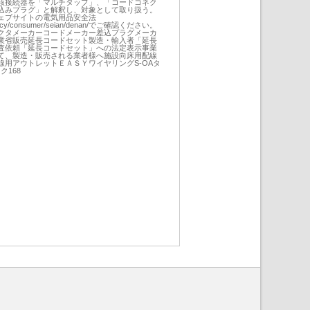
該接続器を「マルチタップ」、「コードコネク
込みプラグ」と解釈し、対象として取り扱う。
ェブサイトの電気用品安全法
p/policy/consumer/seian/denan/でご確認ください。
クタメーカーコードメーカー差込プラグメーカ
業省販売延長コードセット製造・輸入者「延長
査依頼「延長コードセット」への法定表示事業
て、製造・販売される業者様へ施設向床用配線
線用アウトレットＥＡＳＹワイヤリングS-OAタ
ク168