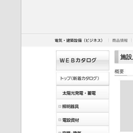
こ
こ
か
ら
本
文
で
す
電気・建築設備（ビジネス）
商品情報
。
施設用
概要