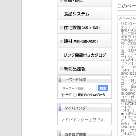
このペー
左ページか
品名グレ
タップ（マ
接地15A
タップ部
※適用コー
の商品を
省への届
い。マグ
名・仕様希
口）（グレ
ードなし（
×4SWC
（マグネッ
ク）（1ｍ
（4コ口）
SWCH2
グネット付
コード付）
口）（ブラ
なし（接地
SWCH2
※×2SW
コード付）
抜け止め形
×4SWC
ード付）（
（4コ口）
ｍ（接地
ット付）5
マイバインダーは空です。
ク）（3ｍ
め形）（4
SWCH2
付）（マグ
（4コ口）