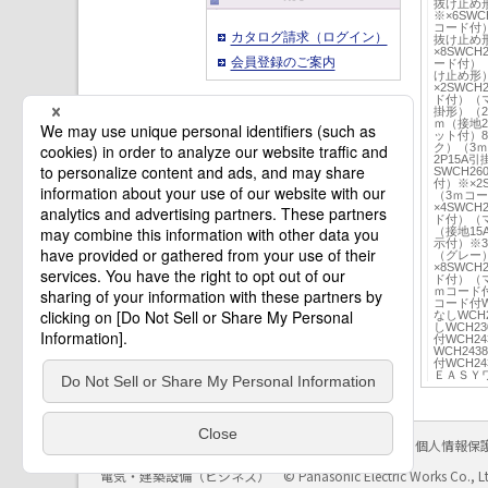
抜け止め
※×6SW
コード付）
カタログ請求（ログイン）
抜け止め形
×8SWC
会員登録のご案内
ード付）（
け止め形）
×2SWC
ド付）（マ
掛形）（2
ｍ（接地2
ット付）8
ク）（3ｍ
2P15A
SWCH2
付）※×2
（3ｍコー
×4SWC
ド付）（マ
（接地1
示付）※3
（グレー）
×8SWC
ド付）（マ
ｍコード付
コード付W
なしWCH
しWCH2
付WCH2
WCH243
付WCH2
ＥＡＳＹワ
サイトのご利用にあたって
クッキーポリシー
個人情報保
電気・建築設備（ビジネス）
© Panasonic Electric Works Co., L