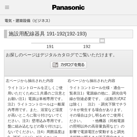
電気・建築設備（ビジネス）
施設用配線器具 191-192(192-193)
191
192
お探しのページはデジタルカタログでご覧いただけます。
左ページから抽出された内容
右ページから抽出された内容
ライトコントロールを正しくご使
ライトコントロール仕様・適合一
用いただくために1.共通のご注意と
覧表注1）電源線の他に、調光信号
お願い注1）電源は単相専用です。
線が別途必要です。（起動方式RZ
注2）ライトコントロールは一般屋
は除く） 注2）・調光下限でチラ
内専用です。また、浴室など湿度
ツキが発生する場合があります。
が高いところに取り付けないでく
その場合は少し明るめでご使用く
ださい。注3）壁埋込み専用です。
ださい。 ・他機器（同相電源
盤に組み込むなどの取り付けはし
の照明以外の高容量負荷など）の
ないでください。注4）周囲温度は
影響で電源電圧が変動すると調光