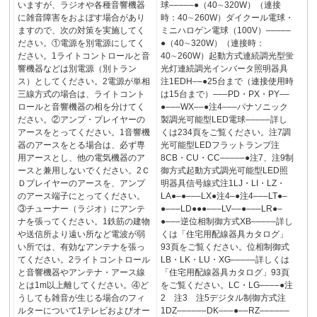
いますが、ラジオや各種音響機器
球‒‒‒‒‒●（40∼320W）（連接
に雑音障害をおよぼす場合があり
時：40∼260W）ダイクール電球・
ますので、次の対策を実施してく
ミニハロゲン電球（100V）‒‒‒‒‒
ださい。①電源を別電源にしてく
●（40∼320W）（連接時：
ださい。1ライトコントロールと音
40∼260W）起動方式連続調光型蛍
響機器などは別電源（別トラン
光灯連続調光インバータ照明器具
ス）としてください。2電源が単相
注1EDH‒‒●25台まで（連接使用時
三線方式の場合は、ライトコント
は15台まで）‒‒‒PD・PX・PY‒‒
ロールと音響機器の相を分けてく
●‒‒‒WX‒‒●注4‒‒‒パナソニック
ださい。②アンプ・プレイヤーの
製調光可能型LED電球‒‒‒‒‒詳し
アースをとってください。1音響機
くは234頁をご覧ください。注7調
器のアースをとる場合は、必ず専
光可能型LEDフラットランプ注
用アースとし、他の電気機器のア
8CB・CU・CC‒‒‒‒‒●注7、注9制
ースと兼用しないでください。2Ｃ
御方式起動方式調光可能型LED照
Ｄプレイヤーのアースを、アンプ
明器具信号線式注1LJ・LI・LZ・
のアース端子にとってください。
LA●‒●‒‒‒LX●注4‒●注4‒‒‒LT●‒
③チューナー（ラジオ）にアンテ
●‒‒‒LD●●●‒‒‒LV‒‒●‒‒‒LR●‒
ナを張ってください。1鉄筋の建物
●‒‒‒逆位相制御方式XB‒‒‒‒‒詳し
や送信所より遠い所など電波が弱
くは「住宅用配線器具カタログ」
い所では、有効なアンテナを張っ
93頁をご覧ください。位相制御式
てください。2ライトコントロール
LB・LK・LU・XG‒‒‒‒‒詳しくは
と音響機器やアンテナ・アース線
「住宅用配線器具カタログ」93頁
とは1m以上離してください。④ど
をご覧ください。LC・LG‒‒‒‒●注
うしても雑音が生じる場合のフィ
2 注3 注5デジタル制御方式注
ルターについて1テレビおよびオー
1DZ‒‒‒‒‒‒DK‒‒‒●‒‒RZ‒‒‒‒‒‒