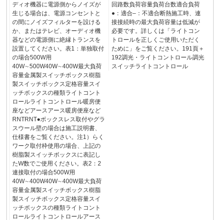
ディオ機器に電源側からノイズが
回路数負荷容量負荷台数適合負荷
生じる場合は、電源コンセントと
●：適合‒：不適合断熱施工時、連
の間にノイズフィルターを設ける
接接続時の最大負荷容量は低減が
か、またはテレビ、オーディオ機
必要です。詳しくは「ライトコン
器などの電源側に絶縁トランスを
トロールを正しくご使用いただく
設置してください。表1：単独取付
ために」をご覧ください。191頁＋
の場合500W用
192調光・ライトコントロール調光
40W∼500W40W∼400W最大負荷
スイッチライトコントロール
容量金属製スイッチボックス樹脂
製スイッチボックス定格容量スイ
ッチボックスの種類ライトコント
ロールライトコントロール暖房便
座などアースアース暖房便座など
RNTRNT●ボックスレス取付やグラ
スウール壁の場合は施工説明書、
仕様書をご覧ください。注1）らく
ワーク取付枠使用の場合、上記の
樹脂製スイッチボックスに表記し
たW数でご使用ください。表2：2
連接取付の場合500W用
40W∼400W40W∼400W最大負荷
容量金属製スイッチボックス樹脂
製スイッチボックス定格容量スイ
ッチボックスの種類ライトコント
ロールライトコントロールアース