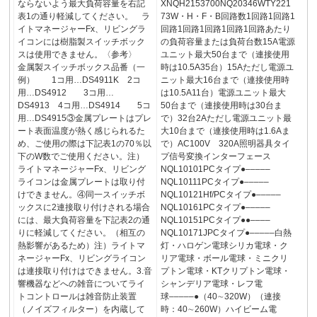
ならないよう最大負荷容量を右記
XNQH2153700NQ20346WTY221
表1の通り軽減してください。 ラ
73W・H・F・B回路数1回路1回路1
イトマネージャーFx、リビングラ
回路1回路1回路1回路1回路あたり
イコンには樹脂製スイッチボック
の負荷容量または負荷台数15A電源
スは使用できません。〈参考〉
ユニット最大50台まで（連接使用
金属製スイッチボックス品番（一
時は10.5A35台）15Aただし電源ユ
例） 1コ用…DS4911K 2コ
ニット最大16台まで（連接使用時
用…DS4912 3コ用…
は10.5A11台）電源ユニット最大
DS4913 4コ用…DS4914 5コ
50台まで（連接使用時は30台ま
用…DS4915③金属プレートはプレ
で）32台2Aただし電源ユニット最
ート表面温度が熱く感じられるた
大10台まで（連接使用時は1.6Aま
め、ご使用の際は下記表1の70％以
で）AC100V 320A照明器具タイ
下のW数でご使用ください。注）
プ信号変換インターフェース
ライトマネージャーFx、リビング
NQL10101PCタイプ●‒‒‒‒‒
ライコンは金属プレートは取り付
NQL10111PCタイプ●‒‒‒‒‒
けできません。④同一スイッチボ
NQL10121Hf/PCタイプ●‒‒‒‒‒
ックスに2連接取り付けされる場合
NQL10161PCタイプ●‒‒‒‒‒
には、最大負荷容量を下記表2の通
NQL10151PCタイプ●●‒‒‒‒
りに軽減してください。（相互の
NQL10171JPCタイプ●‒‒‒‒‒白熱
熱影響があるため）注）ライトマ
灯・ハロゲン電球シリカ電球・ク
ネージャーFx、リビングライコン
リア電球・ボール電球・ミニクリ
は連接取り付けはできません。3.音
プトン電球・KTクリプトン電球・
響機器などへの雑音についてライ
シャンデリア電球・レフ電
トコントロールは雑音防止装置
球‒‒‒‒‒●（40∼320W）（連接
（ノイズフィルター）を内蔵して
時：40∼260W）ハイビーム電