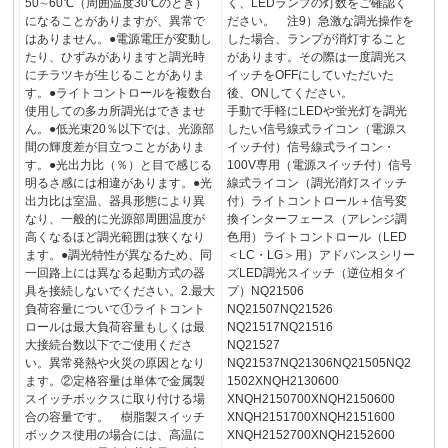
50∼60℃（周囲温度30℃のとき）
く、LEDランプの灯数をご確認く
になることがありますが、異常で
ださい。 注9）急激な調光操作を
はありません。●電源電圧が変動し
した場合、ランプが消灯すること
たり、ひずみがありますと調光時
があります。その際は一度調光ス
にチラツキが生じることがありま
イッチをOFFにしていただいた
す。●ライトコントロールを複数台
後、ONしてください。
使用しての多カ所調光はできませ
手動で手軽にLEDや蛍光灯を調光
ん。●低光束20％以下では、光源部
したい信号線式ライコン（電源ス
間の輝度差が目立つことがありま
イッチ付）信号線式ライコン・
す。●光出力比（％）と目で感じる
100V専用（電源スイッチ付）信号
明るさ感には相違があります。●光
線式ライコン（調光消灯スイッチ
出力比は室温、器具形態により異
付）ライトコントロール＋信号変
なり、一般的に光源部周囲温度が
換インターフェース（アレンジ調
高くなるほど調光範囲は狭くなり
色用）ライトコントロール（LED
ます。●調光特性が異なるため、同
＜LC・LG＞用）アドバンスシリー
一回路上には異なる起動方式の器
ズLED調光スイッチ（逆位相タイ
具を接続しないでください。2.最大
プ）NQ21506
負荷容量について①ライトコント
NQ21507NQ21526
ロールは最大負荷容量もしくは最
NQ21517NQ21516
大接続台数以下でご使用くださ
NQ21527
い。異常発熱や火災の原因となり
NQ21537NQ21306NQ21505NQ2
ます。②定格容量は単体で金属製
1502XNQH2130600
スイッチボックスに取り付ける場
XNQH2150700XNQH2150600
合の容量です。 樹脂製スイッチ
XNQH2151700XNQH2151600
ボックス使用の場合には、高温に
XNQH2152700XNQH2152600