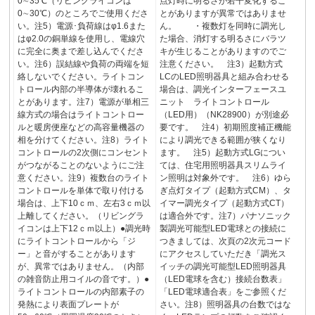
0∼35℃（リビングライコンは
点灯時に明るさが若干変化するこ
0∼30℃）のところでご使用くださ
とがありますが異常ではありませ
い。注5）電源･負荷線はφ1.6また
ん。 ・複数灯を同時に調光し
はφ2.0の銅単線を使用し、電線穴
た場合、消灯する明るさにバラツ
に完全に奥まで差し込んでくださ
キが生じることがありますのでご
い。注6）誤結線や負荷の両端を短
注意ください。 注3）起動方式
絡しないでください。ライトコン
LCのLED照明器具と組み合わせる
トロール内部の半導体が壊れるこ
場合は、調光インターフェースユ
とがあります。注7）電源が単相三
ニット ライトコントロール
線方式の場合はライトコントロー
（LED用）（NK28900）が別途必
ルと暖房便座などの高容量機器の
要です。 注4）初期照度補正機能
相を分けてください。注8）ライト
により調光できる範囲が狭くなり
コントロールの2次側にコンセント
ます。 注5）起動方式LGについ
がつながることのないようにご注
ては、住宅用照明器具スリムライ
意ください。注9）複数台のライト
ン照明は対象外です。 注6）ゆら
コントロールを単体で取り付ける
ぎ点灯タイプ（起動方式CM）、タ
場合は、上下10ｃｍ、左右3ｃｍ以
イマー調光タイプ（起動方式CT）
上離してください。（リビングラ
は適合外です。注7）パナソニック
イコンは上下12ｃｍ以上）●調光時
製調光可能型LED電球との接続に
にライトコントロールから「ジ
つきましては、次頁の2次元コード
ー」と音がすることがあります
にアクセスしていただき「調光ス
が、異常ではありません。（内部
イッチの調光可能型LED照明器具
の雑音防止用コイルの音です。）●
（LED電球を含む）接続台数表」
ライトコントロールの内部素子の
「LED電球適合表」をご参照くだ
発熱により表面プレートが
さい。注8）照明器具の台数ではな