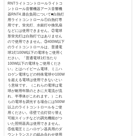
RNTライトコントロールライトコ
ントロール音響機器アース音響機
器RNT4.適合負荷について■白熱灯
用ライトコントロール①白熱灯専
用です。蛍光灯、水銀灯や換気扇
などには使用できません。②電球
形蛍光灯は白熱灯ではありません
ので使用できません。③400W以下
のライトコントロールは、普通電
球1灯100W以下の電球をご使用く
ださい。「普通電球1灯当たり
100W以下の電球をご使用くださ
い」とはハイビーム電球、ミニハ
ロゲン電球などの特殊電球や100W
を超える電球は使用できないとい
う意味です。（これらの電球は電
球が耐用年限のときに大電流が流
れ、半導体がこわれます。）これ
らの電球を調光する場合には500W
以上のライトコントロールをご使
用ください。④壁で点灯切り替え
可能スイッチなどの調光機能がつ
いた照明器具は使用できません。
⑤低電圧ミニハロゲン器具用のダ
ウントランスとの組み合わせ使用