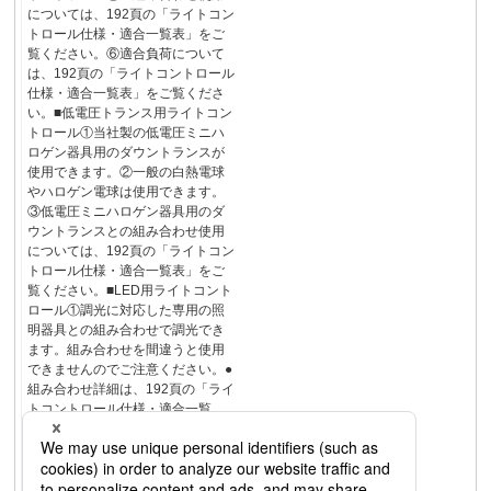
については、192頁の「ライトコン
トロール仕様・適合一覧表」をご
覧ください。⑥適合負荷について
は、192頁の「ライトコントロール
仕様・適合一覧表」をご覧くださ
い。■低電圧トランス用ライトコン
トロール①当社製の低電圧ミニハ
ロゲン器具用のダウントランスが
使用できます。②一般の白熱電球
やハロゲン電球は使用できます。
③低電圧ミニハロゲン器具用のダ
ウントランスとの組み合わせ使用
については、192頁の「ライトコン
トロール仕様・適合一覧表」をご
覧ください。■LED用ライトコント
ロール①調光に対応した専用の照
明器具との組み合わせで調光でき
ます。組み合わせを間違うと使用
できませんのでご注意ください。●
組み合わせ詳細は、192頁の「ライ
トコントロール仕様・適合一覧
表」をご確認ください。②照明器
具によっては、電源スイッチや調
光信号で消灯後も薄暗く発光する
場合があります。ご購入前に必ず