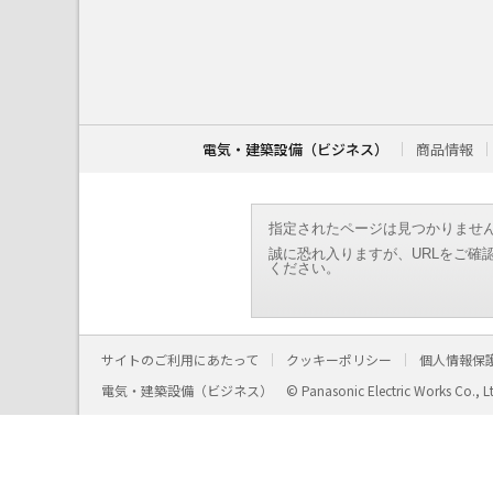
こ
こ
か
ら
本
文
で
す
電気・建築設備（ビジネス）
商品情報
。
指定されたページは見つかりませ
誠に恐れ入りますが、URLをご確
ください。
サイトのご利用にあたって
クッキーポリシー
個人情報保
電気・建築設備（ビジネス）
© Panasonic Electric Works Co., L