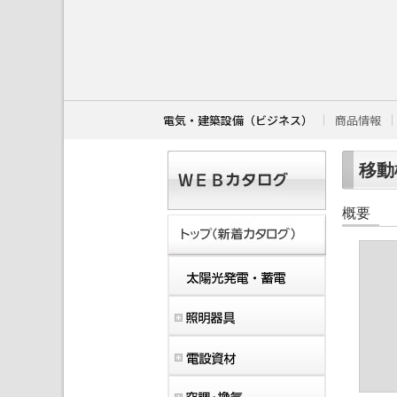
こ
こ
か
ら
本
文
で
す
電気・建築設備（ビジネス）
商品情報
。
移動
概要