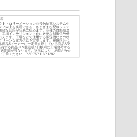
内容
クトトロリーメーション非接触給電システム生
ティ向上を実現できる、さまざまな配線システ
複雑な回路が容易に組めます。各種の自動搬送
。工場インテリジェント化に必要な制御信号伝
行えます。工場などで使用する搬送機などの移
クリーンな電力供給を実現します。在庫区分代
る商品5メーカーに一定量在庫している商品S受
荷する商品KLM受注後○日以内に工場出荷する
り積送期間が異なります。状況により 納期がかか
ださい。P.3P.75P.113P.1292