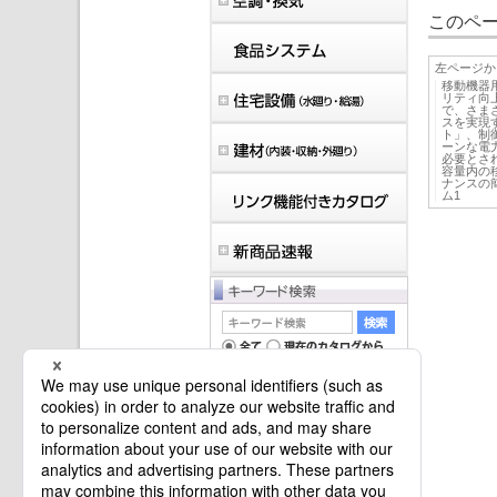
このペー
左ページか
移動機器
リティ向
で、さま
スを実現
ト」、制
ーンな電
必要とさ
容量内の
ナンスの
ム1
マイバインダーは空です。