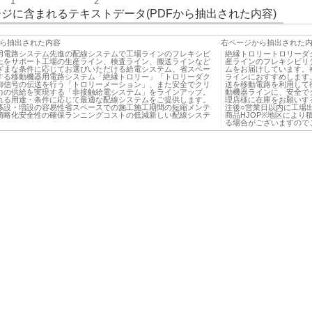
1
2
ジに含まれるテキストデータ(PDFから抽出された内容)
ら抽出された内容
右ページから抽出された
用電路システム先進の配線システムで工場ラインのフレキシビ
絶縁トロリートロリーダ
上をサポート工場の生産ライン、検査ライン、搬送ラインなど
産ラインのフレキシビリ
ざまな条件に応じてお選びいただける給電システム。省スペー
ムをお届けしています。
する移動機器用電路システム「絶縁トロリー」「トロリーダク
ラインにおすすめします
御信号の伝送を行う「トロリーメーション」、また安全でクリ
送を移動電路を利用して
力の供給を実現する「非接触給電システム」をラインアップ。
動機器ラインに、安全で
れる用途・条件に応じて最適な配線システムをご提供します。
理店様に在庫をお願いす
移設・増設の容易性省スペースでの施工施工期間の短縮メンテ
注後○営業日以内に工場出
簡略化安全性の確保ランニングコストの低減新しい配線システ
商品HJOP※地区によ
る場合がございますのでご了承く