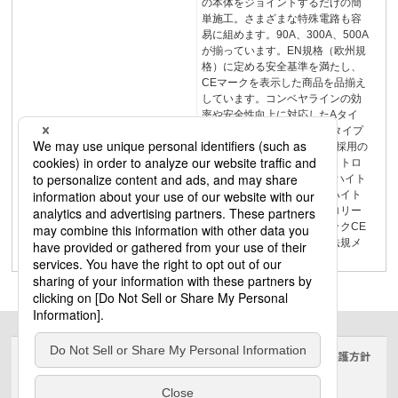
の本体をジョイントするだけの簡
単施工。さまざまな特殊電路も容
易に組めます。90A、300A、500A
が揃っています。EN規格（欧州規
格）に定める安全基準を満たし、
CEマークを表示した商品を品揃え
しています。コンベヤラインの効
率や安全性向上に対応したAタイ
プ・Bタイプ・Cタイプ・Dタイプ
の4種類が揃っています。ご採用の
前に納入事例選定のポイントトロ
リールHS︿非張力タイプ﹀ハイト
ロリール︿非張力タイプ﹀ハイト
ロリール︿張力タイプ﹀トロリー
ルトロリーワイヤ集電ブロックCE
マーク表示品品質特性関連法規メ
ンテナンス4
サイトのご利用にあたって
クッキーポリシー
個人情報保護方針
電気・建築設備（ビジネス）