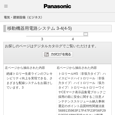
電気・建築設備（ビジネス）
移動機器用電路システム 3-4(4-5)
3
4
お探しのページはデジタルカタログでご覧いただけます。
左ページから抽出された内容
右ページから抽出された内容
絶縁トロリー生産ラインのフレキ
トロリールHS〈非張力タイプ〉ハ
シビリティ向上を実現できる、さ
イスピードハイトロリール〈非張
まざまな配線システムをお届けし
力タイプ〉ハイトロリール〈張力
ています。3
タイプ〉トロリールトロリーワイ
ヤCEマーク表示品集電ブロックご
採用の前に安全に関するご注意メ
ンテナンススケジュール納入事例
選定のポイント品質特性関連法規
5689135963P.17P.47P.23P.56P.29