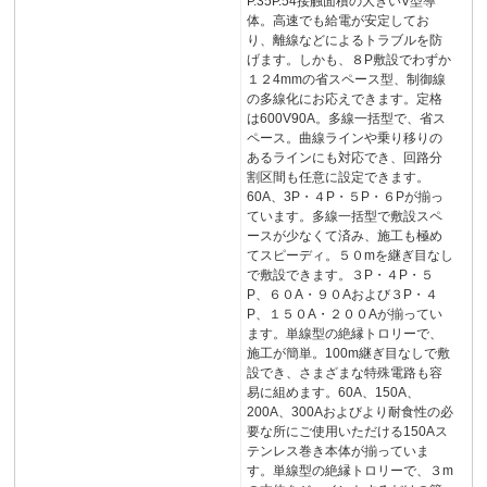
P.35P.54接触面積の大きいV型導
体。高速でも給電が安定してお
り、離線などによるトラブルを防
げます。しかも、８P敷設でわずか
１２4mmの省スペース型、制御線
の多線化にお応えできます。定格
は600V90A。多線一括型で、省ス
ペース。曲線ラインや乗り移りの
あるラインにも対応でき、回路分
割区間も任意に設定できます。
60A、3P・４P・５P・６Pが揃っ
ています。多線一括型で敷設スペ
ースが少なくて済み、施工も極め
てスピーディ。５０mを継ぎ目なし
で敷設できます。３P・４P・５
P、６０A・９０Aおよび３P・４
P、１５０A・２００Aが揃ってい
ます。単線型の絶縁トロリーで、
施工が簡単。100m継ぎ目なしで敷
設でき、さまざまな特殊電路も容
易に組めます。60A、150A、
200A、300Aおよびより耐食性の必
要な所にご使用いただける150Aス
テンレス巻き本体が揃っていま
す。単線型の絶縁トロリーで、３m