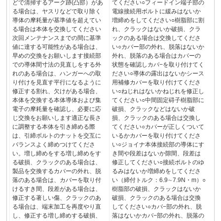
どで清掃するアーク跡(凸部）があ
てください○フィードイン端子部の
る場合は、ヤスリなどで取り除く
電線接続用ボルトに緩みはないか
導体の摩耗量が基準値を超えてい
増締めをしてください○樹脂部に割
る場合は本体を交換してください
れ、クラックはないか破損、クラ
次回メンテナンスまでの間に基準
ックのある場合は交換してくださ
値に達する可能性がある場合は、
い○カバー部の外れ、脱落はないか
早めの交換をお願いします接続部
外れ、脱落のある場合はカバーの
での導体間寸法の見直しをする外
状態を確認しカバ−を取り付けてく
れのある場合は、ハンガーへの取
ださい○導体の露出はないかシース
り付けを見直す平行になるように
用補修カバーを取り付けてくださ
修正する割れ、欠けがある場合、
い○ねじれはないかねじれを修正し
本体を交換する本体導体および集
てください○中間固定碍子樹脂部に
電子の摩耗量を確認し、必要に応
破損、クラックなどはないか破
じ交換をお願いします適正な長さ
損、クラックのある場合は交換し
に調整する本体を引き締める際
てください○カバーが正しくついて
は、引締ボルトのナットを交互に
いるかカバーを取り付けてくださ
バランスよく締めつけてくださ
い○ジョイナ本体接続部の導体にす
い。増し締めをする増し締めをす
き間や段差はないか隙間、段差は
る破損、クラックのある場合は、
修正してください○接続ボルトのゆ
製品を交換するカバーの外れ、脱
るみはないか増締めをしてくださ
落のある場合は、カバーを取り付
い（締付トルク：6.9∼7.9N・m）○
けるすき間、段差がある場合は、
樹脂部の破損、クラックはないか
修正する著しい傷、クラックのあ
破損、クラックのある場合は交換
る場合は、端末加工を再度やり直
してください○カバ−部の外れ、脱
し、修正する増し締めする破損、
落はないかカバ−部の外れ、脱落の