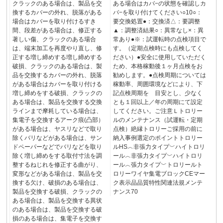
クラックのある場合は、製品を交
ある場合はカバ−の状態を確認しカ
換するカバーの外れ、脱落がある
バ−を取り付けてください○10○：
場合はカバーを取り付けるすき
要交換処置●：交換済△：要調整
間、段差がある場合は、修正する
▲：調整済結果○：異常なし×：異
著しい傷、クラックのある場合
常あり●※：試運転時の点検項目で
は、端末加工を再度やり直し、修
す。（定期点検時にも点検してく
正する増し締めする増し締めする
ださい）●安全に使用していただく
破損、クラックのある場合は、製
ため、本格稼動後１ヶ月点検をお
品を交換するカバーの外れ、脱落
勧めします。●点検周期については
がある場合はカバーを取り付ける
稼動率、周囲環境などにより、下
増し締めをする破損、クラックの
記点検周期を 目安とし、少なく
ある場合は、製品を交換する交換
とも１回以上／年の周期にて設定
ラインまで摩耗している場合は、
してください。ご注意Ｌトロリー
集電子を交換するアーク痕(凸部）
ルのメンテナンス（試運転・定期
がある場合は、ヤスリなどで取り
点検）絶縁トロリーご採用の前に
除くバリなどがある場合は、サン
納入事例選定のポイントトロリー
ドペーパーなどでバリなどを取り
ルHS︿非張力タイプ﹀ハイトロリ
除く増し締めをする取付寸法を調
ール︿非張力タイプ﹀ハイトロリ
整するねじれを修正する曲がり、
ール︿張力タイプ﹀トロリールト
変形などがある場合は、製品を交
ロリーワイヤ集電ブロックCEマー
換する欠け、破損のある場合は、
ク表示品品質特性関連法規メンテ
製品を交換する破損、クラックの
ナンス70
ある場合は、製品を交換する異状
のある場合は、製品を交換する破
損のある場合は、集電子を交換す