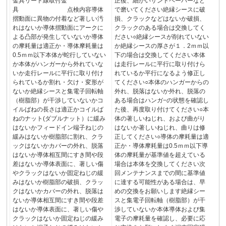
金具リード線取付金
正後、細かいサンドペーパーなど
具 点検内容導体
で磨いてください絶縁シースに破
摺動面に異物の付着など著しい汚
損、クラックなどはないか破損、
れはないか導体摺動面にアークに
クラックのある場合は交換してく
よる凸部が発生していないか導体
ださい○絶縁シースが削れていない
の摩耗量は適正か・導体摩耗量は
か絶縁シースの厚さが１．2ｍｍ以
0.5ｍｍ以下本体が蛇行していない
下の場合は交換してください本体
か本体がハンガーから外れていな
は走行レールに平行に取り付けら
いか走行レールに平行に取り付け
れているか平行になるよう修正し
られているか割れ・欠け・変形が
てください○本体のハンガーからの
ないか絶縁シースと集電子回転軸
外れ、脱落はないか外れ、脱落の
（樹脂部）が干渉していないかコ
ある場合はハンガ−の状態を確認し
イルばねの長さは適正かコイルば
た後、再度取り付けてください○本
ねのナット(ダブルナット）に緩み
体の著しいねじれ、および曲がり
はないかフィードイン端子ねじの
はないか著しいねじれ、曲りは修
緩みはないか樹脂部に割れ、クラ
正してください○導体の摩耗量は適
ックはないかカバーの外れ、脱落
正か・導体摩耗量は0.5ｍｍ以下導
はないか導体相互間にすき間や段
体の摩耗量が基準値を超えている
差はないか導体表面に、著しい傷
場合は本体を交換してください次
やクラックはないか固定ねじの緩
回メンテナンスまでの間に基準値
みはないか樹脂部の破損、クラッ
に達する可能性がある場合は、早
クはないかカバーの外れ、脱落は
めの交換をお願いします絶縁シー
ないか導体相互間にすき間や段差
スと集電子回転軸（樹脂部）が干
はないか導体表面に、著しい傷や
渉していないか本体導体および集
クラックはないか固定ねじの緩み
電子の摩耗量を確認し、必要に応