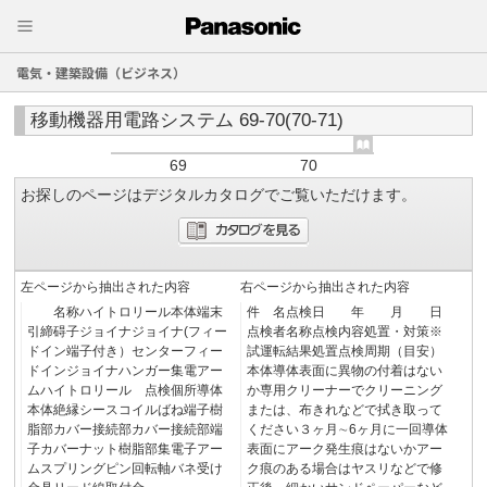
電気・建築設備（ビジネス）
移動機器用電路システム 69-70(70-71)
69
70
お探しのページはデジタルカタログでご覧いただけます。
左ページから抽出された内容
右ページから抽出された内容
名称ハイトロリール本体端末
件 名点検日 年 月 日
引締碍子ジョイナジョイナ(フィー
点検者名称点検内容処置・対策※
ドイン端子付き）センターフィー
試運転結果処置点検周期（目安）
ドインジョイナハンガー集電アー
本体導体表面に異物の付着はない
ムハイトロリール 点検個所導体
か専用クリーナーでクリーニング
本体絶縁シースコイルばね端子樹
または、布きれなどで拭き取って
脂部カバー接続部カバー接続部端
ください３ヶ月∼6ヶ月に一回導体
子カバーナット樹脂部集電子アー
表面にアーク発生痕はないかアー
ムスプリングピン回転軸バネ受け
ク痕のある場合はヤスリなどで修