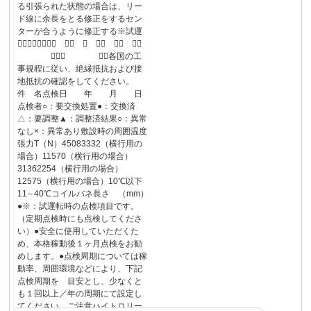
る引張られた状態の場合は、リー
ド線に余長をとる修正をするセン
ターが合うように修正する※試運
転⃝⃝⃝⃝⃝⃝⃝ ⃝⃝ ⃝ ⃝⃝ ⃝⃝ ⃝⃝
⃝⃝⃝ ⃝⃝各国の工
事規程に従い、絶縁抵抗および接
地抵抗の確認をしてください。
件 名点検日 年 月 日
点検者○：要交換処置●：交換済
△：要調整▲：調整済結果○：異常
なし×：異常あり敷設時の周囲温度
張力T（N）45083332（横行用の
場合）11570（横行用の場合）
31362254（横行用の場合）
12575（横行用の場合）10℃以下
11∼40℃コイルバネ長さ （mm）
●※：試運転時の点検項目です。
（定期点検時にも点検してくださ
い）●安全に使用していただくた
め、本格稼動後１ヶ月点検をお勧
めします。●点検周期については稼
動率、周囲環境などにより、下記
点検周期を 目安とし、少なくと
も１回以上／年の周期にて設定し
てください。ご注意ハイトロリー