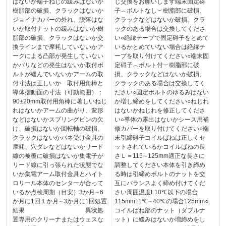
はないか端子ねじの緩みはないか
じ交換をお願いします端末固定碍
樹脂部の破損、クラックはないか
子︵ボルトなし︶樹脂部に破損、
ジョイナカバーの外れ、脱落はな
クラックなどはないか破損、クラ
いか取付ナットの緩みはないか樹
ックのある場合は交換してくださ
脂部の破損、クラックはないか交
い○絶縁テープで固定碍子をとめて
換ラインまで摩耗していないかア
いるかとめていない場合は絶縁テ
ークによる凸部が発生していない
ープを取り付けてください○端末固
かバリなどの発生はないか取付ボ
定碍子︵ボルト付︶樹脂部に破
ルトが緩んでいないかアームの取
損、クラックなどはないか破損、
付寸法は正しいか 取付用角棒と
クラックのある場合は交換してく
導体摺動面の寸法（可動範囲）：
ださい○固定ボルトのゆるみはない
90±20mm取付用角棒に著しいねじ
か増し締めをしてください○ねじれ
れはないかアームの曲がり、変形
はないかねじれを修正してくださ
などはないかスプリングピンの欠
い○導体の露出はないかシース用補
け、破損はないか回転軸の破損、
修カバーを取り付けてください○端
クラックはないかバネ受け金具の
末引締碍子コイルばねは正しくセ
摩耗、穴ダレなどはないかリード
ットされているかコイルばねの長
線の被覆に破損はないか集電子が
さＬ＝115∼125mm適正な長さに
リード線に引っ張られた状態でな
調整してください本体を引き締め
いか集電アーム取付金具とハイト
る時は引締めボルトのナットを交
ロリール本体のセンターが合って
互にバランスよく締め付けてくだ
いるか点検周期（目安）3か月∼6
さい周囲温度L10℃以下の場合
か月に1回１か月∼3か月に1回処置
115mm11℃∼40℃の場合125mm○
結果 異状処
コイルばね部のナット（ダブルナ
置専用のクリーナまたはウェスな
ット）に緩みはないか増締めをし