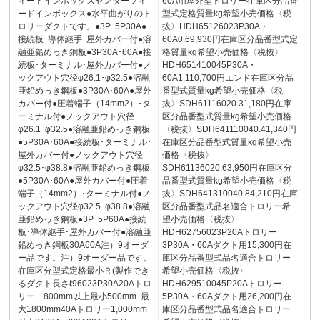
ィードインボックスセンターフィ
60A用屋外型トロリー在庫区分品番
ードインボックス●水平曲がりのト
型式定格質量kg希望小売価格〈税
ロリーダクトです。●3P･5P30A●
抜〉HDH65126023P30A・
接続板･導体継手･屋外カバー付●溶
60A0.69,930円在庫区分品番型式定
融亜鉛めっき鋼板●3P30A･60A●接
格質量kg希望小売価格〈税抜〉
続板･ターミナル･屋外カバー付●ノ
HDH651410045P30A・
ックアウト穴径φ26.1･φ32.5●溶融
60A1.110,700円エンド在庫区分品
亜鉛めっき鋼板●3P30A･60A●屋外
番型式質量kg希望小売価格〈税
カバー付●圧着端子（14mm2）･タ
抜〉SDH61116020.31,180円在庫
ーミナル付●ノックアウト穴径
区分品番型式質量kg希望小売価格
φ26.1･φ32.5●溶融亜鉛めっき鋼板
〈税抜〉SDH641110040.41,340円
●5P30A･60A●接続板･ターミナル･
在庫区分品番型式質量kg希望小売
屋外カバー付●ノックアウト穴径
価格〈税抜〉
φ32.5･φ38.8●溶融亜鉛めっき鋼板
SDH61136020.63,950円在庫区分
●5P30A･60A●屋外カバー付●圧着
品番型式質量kg希望小売価格〈税
端子（14mm2）･ターミナル付●ノ
抜〉SDH641310040.84,210円在庫
ックアウト穴径φ32.5･φ38.8●溶融
区分品番型式品名適合トロリー希
亜鉛めっき鋼板●3P･5P60A●接続
望小売価格〈税抜〉
板･導体継手･屋外カバー付●溶融亜
HDH62756023P20Aトロリー
鉛めっき鋼板30A60A注）9オーダ
3P30A・60Aダクト用15,300円在
ー品です。注）9オーダー品です。
庫区分品番型式品名適合トロリー
在庫区分型式定格最小Ｒ(製作でき
希望小売価格〈税抜〉
るダクト長さℓ96023P30A20Aトロ
HDH629510045P20Aトロリー
リー 800mm以上最小500mm･最
5P30A・60Aダクト用26,200円在
大1800mm40Aトロリー1,000mm
庫区分品番型式品名適合トロリー