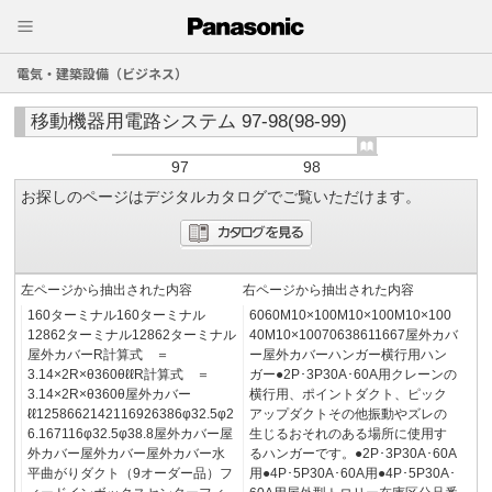
電気・建築設備（ビジネス）
移動機器用電路システム 97-98(98-99)
97
98
お探しのページはデジタルカタログでご覧いただけます。
左ページから抽出された内容
右ページから抽出された内容
160ターミナル160ターミナル
6060M10×100M10×100M10×100
12862ターミナル12862ターミナル
40M10×10070638611667屋外カバ
屋外カバーR計算式 ＝
ー屋外カバーハンガー横行用ハン
3.14×2R×θ360θℓℓR計算式 ＝
ガー●2P･3P30A･60A用クレーンの
3.14×2R×θ360θ屋外カバー
横行用、ポイントダクト、ピック
ℓℓ1258662142116926386φ32.5φ2
アップダクトその他振動やズレの
6.167116φ32.5φ38.8屋外カバー屋
生じるおそれのある場所に使用す
外カバー屋外カバー屋外カバー水
るハンガーです。●2P･3P30A･60A
平曲がりダクト（9オーダー品）フ
用●4P･5P30A･60A用●4P･5P30A･