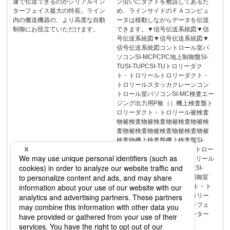
速で伝送できるのがシリアルイン
ン沿いにダクトを敷設してあるた
ターフェイス最大の特長。ライン
め、ラインサイドのＦＡコンピュ
内の搬送機器の、より高度な自動
ータは移動しながらデータを伝送
制御にお役立ていただけます。
できます。▼信号伝送系統図▼信
号伝送系統図▼信号伝送系統図▼
信号伝送系統図コントロール室パ
ソコンSI-MCPCPC地上制御盤SI-
TUSI-TUPCSI-TUトロリーダク
ト・トロリールトロリーダクト・
トロリールスタッカクレーンコン
トロール室パソコンSI-MC検査エー
ジング出力用P板（）機上検査盤ト
ロリーダクト・トロリール被検査
物被検査物被検査物被検査物被検
査物被検査物被検査物被検査物被
検査物機上検査盤機上検査盤SI-
TUPCSI-TUPCSI-TUPCコントロー
ル室パソコンSI-MCハイトロリール
機上制御盤機上制御盤PCPCSI-
TUSI-TUパソコンパソコン制御室
側SI-TUSI-MCトロリーダクト・ト
ロリールファクトライントロリー
メーションシリアルインターフェ
イス接点伝送器シリアルインター
フェイス126