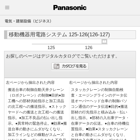
電気・建築設備（ビジネス）
移動機器用電路システム 125-126(126-127)
125
126
お探しのページはデジタルカタログでご覧いただけます。
左ページから抽出された内容
右ページから抽出された内容
搬送台車の制御自動天井クレーン
スタッカクレーンの制御自動検
（ロボクレーン）の制御■目的●加
査・エージングラインのデータ伝
工機への部材供給指示と加工済品
送オーバーヘッド台車の制御パソ
の次工程への搬送指示。●ストック
コン通信のデータ伝送■目的●搬送
ヤードへの搬送と次工程への搬送
部材の行先指示と積み込み・払い
指示。●加工不良品の払い出し指
出し指示。●部材の入出庫データ・
示。●異常時の緊急停止。■効果●搬
在庫データの伝送。●台車の待機位
送台車の動きにムダがなくなり、
置指示。■効果●スタッカクレーン
加工ラインなどの稼動がスムーズ
と台車の動きにムダがなくなり、