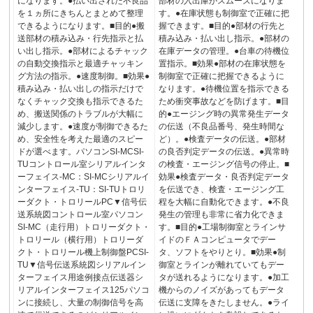
になります。●払い出された不良品
部材の入出庫がスムーズになりま
を１ヵ所にきちんとまとめて整理
す。●在庫状態も制御室で正確に把
できるようになります。■目的●搬
握できます。■目的●部材の行先と
送部材の積み込み・行先指示と払
積み込み・払い出し指示。●部材の
い出し指示。●部材によるチャック
在庫データの管理。●台車の待機位
の自動交換指示と最適チャッキン
置指示。■効果●部材の在庫状態を
グ方法の指示。●速度制御。■効果●
制御室で正確に把握できるように
積み込み・払い出しの指示だけで
なります。●待機位置を指示できる
なくチャック交換も指示できるた
ため衝突事故などを防げます。■目
め、搬送関係のトラブルが大幅に
的●エージング時の異常発生データ
減少します。●速度が制御できるた
の伝送（不良品番号、発生時間な
め、安全性を考えた最適のスピー
ど）。●検査データの伝送。●部材
ドが選べます。パソコンSI-MCSI-
の良否判定データの伝送。●異常時
TUコントロール室シリアルインタ
の検査・エージング信号の停止。■
ーフェイス-MC：SI-MCシリアルイ
効果●検査データ・良否判定データ
ンターフェイス-TU：SI-TUトロリ
を伝送でき、検査・エージング工
ーダクト・トロリールPC▼信号伝
程を大幅に自動化できます。●不良
送系統図コントロール室パソコン
発生の管理も非常に省力化できま
SI-MC（走行用）トロリーダクト・
す。■目的●工場制御室とラインサ
トロリール（横行用）トロリーダ
イドのＦＡコンピュータでデー
クト・トロリール機上制御盤PCSI-
タ、ソフトをやりとり。■効果●制
TU▼信号伝送系統図シリアルイン
御室とラインが離れていてもデー
ターフェイス用途例接点伝送器シ
タが送れるようになります。●加工
リアルインターフェイス125パソコ
機からのノイズがあってもデータ
ンに接続し、大量の制御信号を高
伝送に支障をきたしません。●ライ