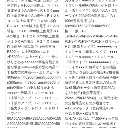
限なし ※３曲がり部に対応（水
力タイプ〉60A60A（タンデム型）
平方向）R1000mm以上 ※４××
トロリール60A※60Aハイトロリー
集電子３０Aの場合：R８００mm
ル〈張力タイプ〉60A※60Aトロリ
以上集電子６０Aの場合：R１２０
ーワイヤ90A※60A定格電力（V）
０mm以上集電子１００Aの場合：
600V定格電流（A）
R２４００mm以上集電子３０Aの
60A90A150A200A300A500A
場合：R８００mm以上集電子６０
極 数（P）
Aの場合：R１２００mm以上集電
1P3P4P5P6P1P2P3P4P5P6P7P8
子１００Aの場合：R２４００mm
P1P3P4P1P3P4P1P1Pトロリール
以上曲がり部に対応（垂直方向）
HS〈非張力タイプ〉●●●●●●●ハイ
R800mm以上R800mm以上
トロリール〈非張力タイプ〉●●●●
×R5000mm以上×ポイント・乗り
トロリール●●●●ハイトロリール
移りがある○○×○○○×回路分割が必
〈張力タイプ〉●●●●●●●●●●トロリ
要な場合○○×○○○×張力型の商品○○
ーワイヤ●●●１.負荷が１台の場合
非張力型の商品○○○○走行スピード
２.負荷が２台以上の場合■定格容量
300m/min※5200m/min※5300m/mi
からみた絶縁トロリーの品種構成■
n300m/min※5300m/min※5300m/
負荷容量による定格電流の算出方
min空間からの乗り移りがある
法●5.5kWモータ（負荷電流26A）
×○○○×一般環境トロリールＨＳ
を1台使用●総負荷電流＝
〈非張力タイプ〉ハイトロリール
26A×1.25=32.5A●従って商品は次
〈非張力タイプ〉ハイトロリール
の定格電流のものが最適です。
〈張力タイプ〉トロリールトロリ
●0.75kWモータ（負荷電流4.7A）
ーワイヤ
を15台使用●総負荷電
90A60A60A90A150A200A60A150
流:4.7A×15×1.1=77.55A●従って商
A200A300ASUS150A90A300A50
品は次の定格電流のものが最適で