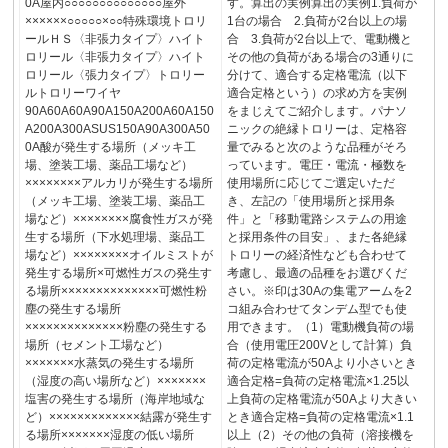
0A屋内○○○○○○○○○○○○○○屋外
す。算出の実例算出の実例1.負荷が
××××××○○○○○×○○特殊環境トロリ
1台の場合 2.負荷が2台以上の場
ールＨＳ〈非張力タイプ〉ハイト
合 3.負荷が2台以上で、電動機と
ロリール〈非張力タイプ〉ハイト
その他の負荷がある場合の3通りに
ロリール〈張力タイプ〉トロリー
分けて、適合する定格電流（以下
ルトロリーワイヤ
適合定格という）の求め方を実例
90A60A60A90A150A200A60A150
をまじえてご紹介します。パナソ
A200A300ASUS150A90A300A50
ニックの絶縁トロリーは、定格容
0A酸が発生する場所（メッキ工
量でみると次のような品種がそろ
場、塗装工場、薬品工場など）
っています。電圧・電流・極数を
××××××××アルカリが発生する場所
使用場所に応じてご選定いただ
（メッキ工場、塗装工場、薬品工
き、左記の「使用場所と採用条
場など）××××××××腐食性ガスが発
件」と「移動電路システムの用途
生する場所（下水処理場、薬品工
と採用条件の目安」、また各絶縁
場など）××××××××オイルミストが
トロリーの経済性なども合わせて
発生する場所×可燃性ガスの発生す
考慮し、最適の品種をお選びくだ
る場所××××××××××××××可燃性粉
さい。※印は30Aの集電アームを2
塵の発生する場所
コ組み合わせてタンデム型でも使
××××××××××××××粉塵の発生する
用できます。（1）電動機負荷の場
場所（セメント工場など）
合（使用電圧200Vとして計算）負
×××××××水蒸気の発生する場所
荷の定格電流が50Aより小さいとき
（湿度の高い場所など）×××××××
適合定格=負荷の定格電流×1.25以
塩害の発生する場所（海岸地域な
上負荷の定格電流が50Aより大きい
ど）×××××××××××××結露が発生す
とき適合定格=負荷の定格電流×1.1
る場所×××××××湿度の低い場所
以上（2）その他の負荷（溶接機を