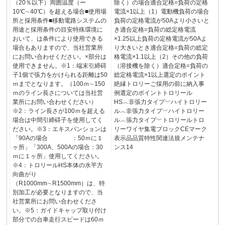
（20％以下）周囲温度（ー
除く）の場合適合定格=負荷の定格
10℃∼40℃）を超える場合■使用場
電流×1以上（1）電動機負荷の場合
所と採用条件■移動電路システムの
負荷の定格電流が50Aより小さいと
用途と採用条件の目安特殊環境に
き適合定格=負荷の総定格電流
おいて、は条件により使用できる
×1.25以上負荷の定格電流が50Aよ
場合もありますので、当社営業所
り大きいとき適合定格=負荷の総定
にお問い合わせください。×部分は
格電流×1.1以上（2）その他の負荷
使用できません。※1：端末引締碍
（溶接機を除く）適合定格=負荷の
子1個で張力をかけられる距離は50
総定格電流×1以上選定のポイント
ｍまでとなります。（100ｍ∼150
絶縁トロリーご採用の前に納入事
ｍのライン長さについては当社営
例選定のポイントトロリール
業所にお問い合わせください）
HS︿非張力タイプ﹀ハイトロリー
※2：ライン長さが100ｍを超える
ル︿非張力タイプ﹀ハイトロリー
場合は中間引締碍子を使用してく
ル︿張力タイプ﹀トロリールトロ
ださい。※3：エキスパンションは
リーワイヤ集電ブロックCEマーク
「90Aの場合 ：50ｍに１
表示品品質特性関連法規メンテナ
ヶ所」「300A、500Aの場合：30
ンス14
ｍに１ヶ所」使用してください。
※4：トロリールHS本体の水平方
向曲がり
（R1000mm∼R1500mm）は、特
別加工が必要となりますので、当
社営業所にお問い合わせくださ
い。※5：ガイドキャップ取り付け
部分での台車走行スピードは60ｍ