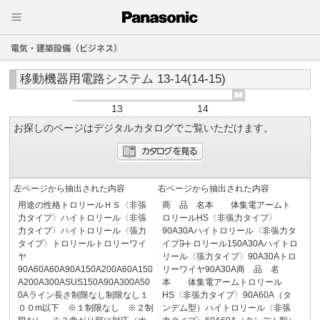
電気・建築設備（ビジネス）
移動機器用電路システム 13-14(14-15)
13
14
お探しのページはデジタルカタログでご覧いただけます。
左ページから抽出された内容
右ページから抽出された内容
用途の性格トロリールＨＳ〈非張
商 品 名本 体集電アームト
力タイプ〉ハイトロリール〈非張
ロリールHS〈非張力タイプ〉
力タイプ〉ハイトロリール〈張力
90A30Aハイトロリール〈非張力タ
タイプ〉トロリールトロリーワイ
イプ〉̶̶トロリール150A30Aハイトロ
ヤ
リール〈張力タイプ〉90A30Aトロ
90A60A60A90A150A200A60A150
リーワイヤ90A30A商 品 名
A200A300ASUS150A90A300A50
本 体集電アームトロリール
0Aライン長さ制限なし制限なし１
HS〈非張力タイプ〉90A60A（タ
００m以下 ※１制限なし ※２制
ンデム型）ハイトロリール〈非張