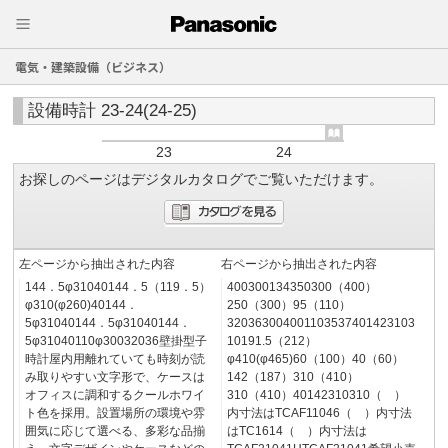
電気・建築設備（ビジネス）
設備時計 23-24(24-25)
23
24
お探しのページはデジタルカタログでご覧いただけます。
左ページから抽出された内容
右ページから抽出された内容
144．5φ31040144．5（119．5）
400300134350300（400）
φ310(φ260)40144．
250（300）95（110）
5φ31040144．5φ31040144．
320363004001103537401423103
5φ31040110φ30032036壁掛型子
10191.5（212）
時計屋内用離れていても時刻が読
φ410(φ465)60（100）40（60）
み取りやすい文字形で、ケースは
142（187）310（410）
オフィスに調和するクールホワイ
310（410）40142310310（ ）
ト色を採用。設置場所の環境や雰
内寸法はTCAF11046（ ）内寸法
囲気に応じて選べる、多彩な品揃
はTC1614（ ）内寸法は