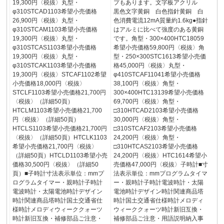
19,300円〈税抜〉丸型・
プもあります。文字板アクリル
φ310STCAD1103希望小売価格
黒色文字黄銅 白色指針黄銅 白
26,900円〈税抜〉丸型・
色消費電流12mA質量約1.6kg●指針
φ310STCAM1103希望小売価格
はアルミに比べて強度のある黄銅
19,300円〈税抜〉丸型・
です。角型・300×400HTC18059
φ310STCAS1103希望小売価格
希望小売価格59,800円〈税抜〉角
19,300円〈税抜〉丸型・
型・250×300STC1613希望小売価
φ310STCAK1103希望小売価格
格45,000円〈税抜〉丸型・
19,300円〈税抜〉STCAF1102希望
φ410STCAF11041希望小売価格
小売価格18,000円〈税抜〉
38,100円〈税抜〉角型・
STCLF1103希望小売価格21,700円
300×400HTC13139希望小売価格
〈税抜〉（詳細50頁）
69,700円〈税抜〉角型・
HTCLM1103希望小売価格21,700
□310HTCAD2103希望小売価格
円〈税抜〉（詳細50頁）
30,000円〈税抜〉角型・
HTCLS1103希望小売価格21,700円
□310STCAF2103希望小売価格
〈税抜〉（詳細50頁）HTCLK1103
24,200円〈税抜〉角型・
希望小売価格21,700円〈税抜〉
□310HTCAS2103希望小売価格
（詳細50頁）HTCLD1103希望小売
24,200円〈税抜〉HTC1614希望小
価格30,500円〈税抜〉（詳細50
売価格47,000円〈税抜〉子時計■寸
頁）■子時計寸法表示単位：mmプ
法表示単位：mmプログラムタイマ
ログラムタイマー・親時計子時計
ー・親時計子時計電波時計・太陽
電波時計・太陽電池時計デザイン
電池時計デザイン時計関連商品塔
時計関連商品塔時計国土交通省仕
時計国土交通省仕様時計メロディ
様時計メロディウィーククォーツ
ウィーククォーツ時計新旧互換・
時計新旧互換・補修部品ご注意・
補修部品ご注意・用語説明納入事