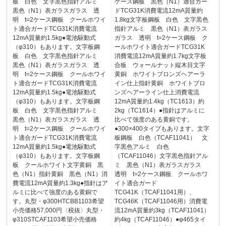
板 白色 文字黒色指針アルミ
ケース鋼板 黒色（N1）適合ガー
黒色（N1）表ガラスガラス 透
ドTCG31K消費電流12mA質量約
明 t=2ケース鋼板 クールホワイ
1.8kg文字板鋼板 白色 文字黒色
ト適合ガードTCG31K消費電流
指針アルミ 黒色（N1）表ガラス
12mA質量約1.5kg●電池駆動式
ガラス 透明 t=2ケース鋼板 ク
（φ310）もあります。文字板鋼
ールホワイト適合ガードTCG31K
板 白色 文字黒色指針アルミ
消費電流12mA質量約1.7kg文字板
黒色（N1）表ガラスガラス 透
合板 ウォールナット縦木目文字
明 t=2ケース鋼板 クールホワイ
黄銅 ホワイトブロンズヘアーラ
ト適合ガードTCG31K消費電流
イン仕上指針黄銅 ホワイトブロ
12mA質量約1.5kg●電池駆動式
ンズヘアーライン仕上消費電流
（φ310）もあります。文字板鋼
12mA質量約1.4kg（TC1613）約
板 白色 文字黒色指針アルミ
2kg（TC1614）●指針はアルミに
黒色（N1）表ガラスガラス 透
比べて強度のある黄銅です。
明 t=2ケース鋼板 クールホワイ
●300×400タイプもあります。文字
ト適合ガードTCG31K消費電流
板鋼板 白色（TCAF11041） 文
12mA質量約1.5kg●電池駆動式
字黒色アルミ 白色
（φ310）もあります。文字板鋼
（TCAF11046）文字黒色指針アル
板 クールホワイト文字黄銅 黒
ミ 黒色（N1）表ガラスガラス
色（N1）指針黄銅 黒色（N1）消
透明 t=2ケース鋼板 クールホワ
費電流12mA質量約1.3kg●指針はア
イト適合ガード
ルミに比べて強度のある黄銅で
TCG41K（TCAF11041用）、
す。丸型・φ300HTCBB1103希望
TCG46K（TCAF11046用）消費電
小売価格57,000円〈税抜〉丸型・
流12mA質量約3kg（TCAF11041）
φ310STCAF1103希望小売価格
約4kg（TCAF11046）●φ465タイ