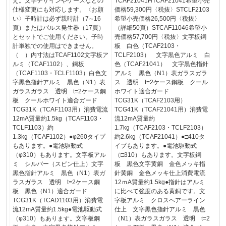
え。文字デザインやケースなどの
TCAF21041HTCAF21041希望小売
仕様変更にも対応します。〈お願
価格59,300円〈税抜〉STCLF2103
い〉子時計は必ず親時計（7∼16
希望小売価格26,500円〈税抜〉
頁）またはパルス発生器（17頁）
（詳細50頁）STCAF11046希望小
とセットでご使用ください。子時
売価格57,700円〈税抜〉文字板鋼
計単独での使用はできません。
板 白色（TCAF2103・
（ ）内寸法はTCAF1102文字板ア
TCLF2103） 文字黒色アルミ 白
ルミ（TCAF1102）、鋼板
色（TCAF21041） 文字黒色指針
（TCAF1103・TCLF1103）白色文
アルミ 黒色（N1）表ガラスガラ
字黒色指針アルミ 黒色（N1）表
ス 透明 t=2ケース鋼板 クール
ガラスガラス 透明 t=2ケース鋼
ホワイト適合ガード
板 クールホワイト適合ガード
TCG31K（TCAF2103用）
TCG31K（TCAF1103用）消費電流
TCG41K（TCAF21041用）消費電
12mA質量約1.5kg（TCAF1103・
流12mA質量約
TCLF1103）約
1.7kg（TCAF2103・TCLF2103）
1.3kg（TCAF1102）●φ260タイプ
約2.6kg（TCAF21041）●□410タ
もあります。●電池駆動式
イプもあります。●電池駆動式
（φ310）もあります。文字板アル
（□310）もあります。文字板鋼
ミ シルバー（スピン仕上）文字
板 黒色文字黄銅 金色メッキ指
黒色指針アルミ 黒色（N1）表ガ
針黄銅 金色メッキ仕上消費電流
ラスガラス 透明 t=2ケース鋼
12ｍA質量約1.5kg●指針はアルミ
板 黒色（N1）適合ガード
に比べて強度のある黄銅です。文
TCG31K（TCAD1103用）消費電
字板アルミ クロスヘアーライン
流12mA質量約1.5kg●電池駆動式
仕上 文字黒色指針アルミ 黒色
（φ310）もあります。文字板鋼
（N1）表ガラスガラス 透明 t=2