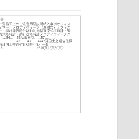
内容
一覧施工上のご注意用語説明納入事例オフィス
イマー）メロディウィーク（週間式）オフィス
計・調針器親時計駆動制御型直流式塔時計・調
流式塔時計・調針器塔時計メロディウィークク
……54……55品番索引……57………
……………43……43……4447頁国土交通省仕様
時計国土交通省仕様時計9オーダ
…………………………4645頁42頁50頁2