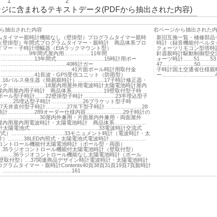
1
2
ジに含まれるテキストデータ(PDFから抽出された内容)
ら抽出された内容
右ページから抽出された
ムタイマー親時計機能なし（壁掛型）プログラムタイマー親時
新旧互換一覧・補修部品
（壁掛型）年間式プログラムタイマー・親時計 商品体系プロ
時計（録音機能付ベルタ
イマー・子時計増幅器（EIAラックマウント型）
クォーツリモコン型塔時
………………9年間式屋内用……………11年間
針器親時計駆動制御型交
…………………13年間式………………………15時計用ポー
ォーツ時計……51……53
…………………………………40時計ガー
47………………50………
……………………………………41片面ポール時計用取付金
子時計国土交通省仕様親
…………………41長波・GPS受信ユニット（防雨型）
ー…………………………45
…16パルス発生器（簡易親時計）……………17子時計修正器・
ック…………………18屋内用屋外用電波時計太陽電池時計屋内
屋内用屋内用子時計 商品体系………………19壁取付型子時
1ポール型子時計……22壁掛型子時計………………23半埋込型子
………25埋込型子時計………………26ブラケット型子時
27天井直付型子時計…………27吊下型子時計…………………28
時計……………289オーダー仕様内容…………………29子時計の
……………………30屋内外兼用・片面屋内外兼用・両面屋外
屋内用屋内用電波時計・太陽電池時計 商品体系………………
時計太陽電池式…………………………………33電波時計交流式
0V式）…………………………33モニュメント時計（電波時計・太
計）………38LED内照式・太陽電池式電波時計…………………
オコントロール機能付太陽電池時計（ポール型・両面）
…35ラジオコントロール機能付太陽電池時計（壁取付型）
………36ラジオコントロール機能なし太陽電池時計（ポール
/壁取付型）…37関連商品デザイン時計電波時計・太陽電池時計
グラムタイマー・親時計Contents40頁38頁31頁19頁7頁親時計
）…………………………………161