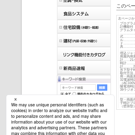
このペー
左ページか
プログラ
計機能付
グラムタ
…………
式………
ル………
ド………
具………
…………
埋込ジャ
用屋内用
計……2
時計……
計………
吊下型子
取付方法
用・両面
32電波
（AC10
陽電池時
39ラジ
…………
…………
型・両面
子時計プロ
（壁掛型
マイバインダーは空です。