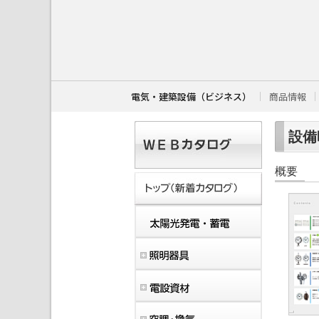
こ
こ
か
ら
本
文
で
す
電気・建築設備（ビジネス）
商品情報
。
設備時
概要