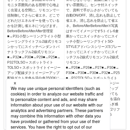
モニタ雰囲気のある照明で心地よ
すい雰囲気に。センサ付スイッチ
く出迎える空間に。リモコンで一
で、資料で手がふさがっていても
括制御してさらに省エネ。どこで
自動ON/OFF。消し忘れも防止して
どれだけエネルギーを使っている
省エネ。消し忘れを防止して省エ
かを計測し省エネにつなげます。
ネ。BeforeAfterBeforeAfter※写真
BeforeBeforeAfterAfter管理室
はすべてイメージです5トイレ6倉
■→P31小型シーリングライト小型
庫かってにスイッチかってにスイ
シーリングライトフル2線式リモコ
ッチ小型シーリングライトSO-
ンかってにスイッチペンダントパ
STYLEアドバンスシリーズSプレー
ナトラックフル2線式リモコン
トかってにスイッチかってにスイ
■→P32■→P30■→P29■→P25■→
ッチフル2線式リモコンフル2線式
P32TOLSO＋スポットライト
リモコン
TOLSO＋スポットライトイージー
■→P26■→P26■→P27■→P30■→
アップ配線ダクトイージーアップ
P30■→P30■→P30■→P32■→P25
配線ダクト光色を温白色3500Kに
■→P32TOLSO＋スポットライト
することで落ち着いた雰囲気で手
TOLSO＋スポットライトイージー
元も見やすくPoint■→メリハリ照
アップ配線ダクトイージーアップ
明について詳しくはＰ１2をご覧く
配線ダクト手がふさがっていても
ださい。Well-Beingと脱炭素を実
センサで自動ON/OFF。光色を温白
現するオフィス空間メリハリ照明
色3500Kにすることでくつろぎ感
＋イージーアッププランプラン紹
と作業性が両立Point3会議室2リフ
介1執務室＆打ち合わせコーナー4
レッシュスペース326■→P25
エントランス451グレアカットフー
ド■→P25