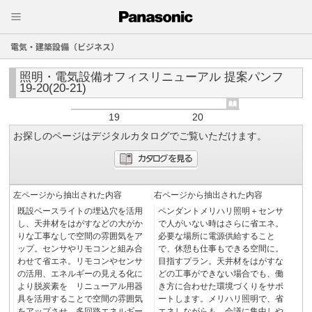
電気・建築設備（ビジネス）
照明・電気設備オフィスリニューアル 提案パンフ
19-20(20-21)
19
20
お探しのページはデジタルカタログでご覧いただけます。
左ページから抽出された内容
右ページから抽出された内容
既設ベースライトの埋込穴を活用
ペンダントメリハリ照明＋センサ
し、天井材をはがすなどの大がか
で人がいない時はさらに省エネ。
りな工事なしで空間の雰囲気をア
必要な場所に電源供給すること
ップ。センサやリモコンと組み合
で、休憩も仕事もできる空間に。
わせて省エネ。リモコンやセンサ
目指すプラン。天井材をはがすな
の活用、エネルギーの見える化に
どの工事ができない場合でも、働
より脱炭素を リニューアル用器
き方に合わせた環境づくりをサポ
具を活用することで空間の雰囲気
ートします。メリハリ照明で、省
をアップさせ、多回路エネルギー
エネしながらも、会議に集中しや