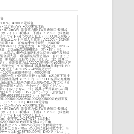
内容
０％］■3000K電球色
lm・117.9lm/W）■3000K電球色
0lm・97.2lm/W）消費電力59.1W共通項目◦反射板
（ホワイト）◦反射板（下部）：アルミ（銀色鏡
ルホワイト7分つや消し仕上）LED天井反射板ラ
電源ユニット内蔵入力電圧：AC100V～242V調
範囲：0～100%光束維持時間：40000時
※1）光源遮光角：40°埋込穴径：φ205～
重量：2.5kg角度調整機能付（0°〜15°）※1：
※2：本商品の銀色鏡面反射板は従来の銀色反射板
)適合調光器・適合調光装置と組み 合わせてご
注）断熱施工仕様ではありません。注）器具は
す。※消費電力はAC100V時埋込穴φ205埋込穴
クト形蛍光灯FHT57形×3灯器具相当■共通仕様LED
電圧：AC100V～242V調光方式：
：0～100%光束維持時間：40000時間
源遮光角：40°埋込穴径：φ205～φ210直下近接
角度調整機能付（0°〜15°）※1：LED光源の光束維
鏡面反射板は従来の銀色反射板の見え方になりま
合調光装置と組み 合わせてご使用ください。
様ではありません。注）器具は天井裏からの固
AC100V時LED550形コンパクト形蛍光灯
5Ra9512301231023（m）保守率
25102050100200500100020005000銀色鏡面反
［０〜１００％］■3000K電球色
lm・115.4lm/W）■3000K電球色
5lm・94.7lm/W）消費電力42.5W共通項目◦反射板
（ホワイト）◦反射板（下部）：アルミ（銀色鏡
ールホワイト7分つや消し仕上）
23（m）保守率1.0K0174717（単位Ix）
0100020005000銀色鏡面反射板※2広角
515°取付金具は２５∼70mmの天井に取付可能です。
2042取付金具は２５∼70mmの天井に取付可能です。※
9※データはNNQ35759LD9例）DMXアドレス：