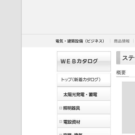
こ
こ
か
ら
本
文
で
す
電気・建築設備（ビジネス）
商品情報
。
ステ
概要