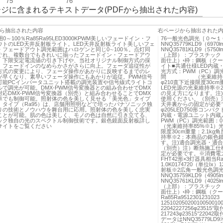
75
76
ジに含まれるテキストデータ(PDFから抽出された内容)
ら抽出された内容
右ページから抽出された
0～100％Ra85Ra95LED3000KPWM美しいフェードイン・フ
76一般光色調光［０〜１０
ウトのLED天井反射板ライト。LED天井反射板ライト美しいフェ
NNQ35779KLD9（6970
・フェードアウト調光範囲はハロゲンと同じ0∼100％。点灯同
NNQ35781KLD9（575
ぐれ、複数台でもきれいに揃ったフェードイン・フェードアウ
（上部）：プラスチック
。下限安定電流値の引き下げや、当社オリジナル制御方式の採
面仕上）◦枠：鋼板（クー
、フェードインのなめらかさがさらに向上。フェーダ追従性が
イト■共通仕様LED内蔵・
方式の変更により、フェーダ操作があかりに反映するまでのレ
光方式：PWM（PC）調光
が早くなり、素早いフェーダ操作にもあかりが追従。PWM信号
間 （光束維持率85%
可能PCインバータユニット搭載の調光装置や信号線式ライトコ
φ210直下近接限度30cm
で調光が可能。DMX-PWM信号変換器との組み合わせでDMX
LED光源の光束維持率
応DMX-PWM信号変換器（別売）と組み合わせることでDMX
の見え方になります。注
卓でも制御可能。照射体の色を美しく見せる「美光色」タイプ
使用ください。（別売）
」タイプ（Ra95）は、店舗用照明などで培ったパナソニック独
天井裏からの固定が必要で
りの技術とノウハウを舞台用に応用。照射体の色を美しく忠実
φ205LED750形コンパ
ことが可能。肌の色は美しく、モノの色は自然に引き立てる、
内蔵・電源ユニット内蔵入力
ック独自の光のスペクトル制御技術です。銀色鏡面反射板詳し
PWM（PC）調光範囲
bサイトをご覧ください
（光束維持率85%※1）光
限度30cm重量：2.1kg
持率※2：本商品の銀色
す。注)適合調光器・適
（別売）注）断熱施工仕
定が必要です。※消費電力は
FHT42形×3灯器具相当Ra8
1.0K0174720（単位Ix）1
射板※2広角一般光色調光
NNQ35759KLD9（4905
NNQ35761KLD9（402
（上部）：プラスチック
面仕上）◦枠：鋼板（ク
Ra85Ra95123012310
12510205020010050
22042227256φ23
217243φ23515°2
データはNNQ35779LD