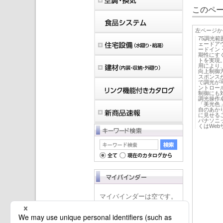
このペー
左ページか
75調光範囲
ェードア
ードイン
期性にす
トを実現
用により
向上制御
スポンス
で調光が
ントロール
制御にも対
調光操作
「美光色
自のあか
に見せる
パナソニ
くはWe
マイバインダーは空です。