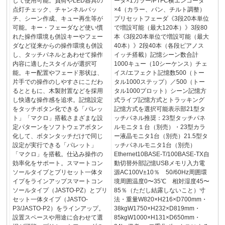
して使用可能。負荷やLED器具の
ーダ×1カラー/PTFC横エンコーダ
点灯チェック、チャンネルパッ
×4（カラー、パン、チルト調整）
チ、シーン作成、キュー再生等が
プリセットフェーダ《3段20本単位
可能。キー・フェーダなど使い慣
で増設可能（最大120本）》3段80
れた操作環境も併設キーやフェー
本《3段20本単位で増設可能（最大
ダなど従来からの操作環境も併設
40本）》2段40本（各段ピアノス
し、タッチパネルとあわせて操作
イッチ搭載）記憶シーン数合計
内容に適したスタイルが選択可
1000キュー（10シーケンス）チェ
能。キー配置やフェード形状は、
イス/エフェクト記憶数500（トー
片手での操作のしやすさにこだわ
タル1000ステップ）／500（トー
るとともに、木製肘置などを採用
タル1000プロット）シーン記憶方
し快適な操作感を追求。記憶設定
式ライブ記憶方式とトラッキング
をタッチボタン化できる「パレッ
記憶方式を選択可能表示部21型タ
ト」「マクロ」搭載さまざまな設
ッチパネル推奨：23型タッチパネ
定パターンをソフトウェアボタン
ルモニタ１台（別売）・23型カラ
化して、ボタンタッチだけで同じ
ー液晶モニタ1台（別売）21.5型タ
設定が実行できる「パレット」
ッチパネルモニタ1台（別売）
「マクロ」を搭載。仕込み操作の
Ethernet10BASE-T/100BASE-TX自
効率化をサポート。スマートコン
動切替外部記憶USBメモリ入力電
ソールタイプとプリセット一体タ
源AC100V±10％ 50/60Hz周囲環
イプをラインアップスマートコン
境周囲温度0〜35℃ 相対湿度45〜
ソールタイプ（JASTO-PZ）とプリ
85％（ただし結露しないこと）寸
セット一体タイプ（JASTO-
法・重量W820×H216×D700mm・
P3/JASTO-P2）をラインアップ。
38kgW1750×H232×D819mm・
設置スペースや用途に合わせて選
85kgW1000×H131×D650mm・