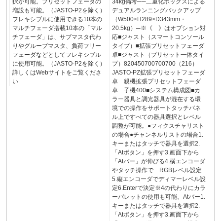
択が可能。プリセットフェーダの
34kg備考──二重化ボックスによる
増設も可能。（JASTO-P2を除く）
デュアルランニングバックアップ
フレキシブルに使用できる10本の
（W500×H289×D343mm・
マルチフェーダ搭載10本の「マル
20.5kg）─※《 》はオプション対
チフェーダ」は、サブマスタ代わ
応■ジャスト（スマートコンソール
りやグループマスタ、負荷フリー
タイプ）■拡張プリセットフェーダ
フェーダなどとしてフレキシブル
卓■ジャスト（プリセット一体タイ
に使用可能。（JASTO-P2を除く）
プ）820450700700700（216）
詳しくはWebサイトをご覧くださ
JASTO-PZ拡張プリセットフェーダ
い
卓 親機拡張プリセットフェーダ
卓 子機400■システム構成図■カ
ラー器具と調光器具が混在する環
境での操作をサポートタッチパネ
ル上ですべての器具選択とレベル
調整が可能。●フィクスチャリスト
の場合●チャンネルリストの場合1.
キーまたはタッチで器具を選択2.
「Atボタン」を押す3.画面下から
「Atバー」が伸びる4.横エンコーダ
やタッチ操作で RGBレベル設定
5.縦エンコーダでディマーレベル設
定6.Enterで決定※4の代わりにカラ
ーパレットの使用も可能。Atバー1.
キーまたはタッチで器具を選択2.
「Atボタン」を押す3.画面下から