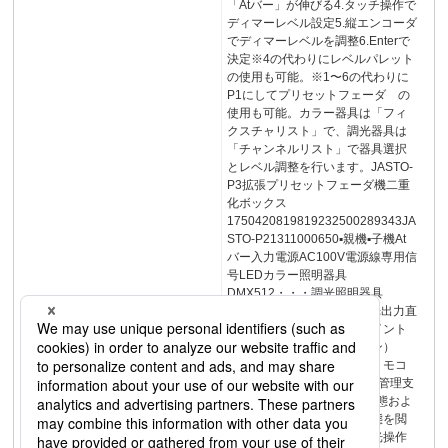
「Atバー」が伸びる4.タッチ操作で
ディマーレベル設定5.縦エンコーダ
でディマーレベルを調整6.Enterで
決定※4の代わりにレベルパレット
の使用も可能。※1〜6の代わりに
P1にしてプリセットフェーダ の
使用も可能。カラー器具は「フィ
クスチャリスト」で、調光器具は
「チャンネルリスト」で器具選択
とレベル調整を行います。JASTO-
P3拡張プリセットフェーダ機二重
化ボックス
1750420819819232500289343JA
STO-P21311000650▪親機▪子機At
バー入力電源AC100V電源線専用信
号LEDカラー照明器具
DMX512・・・調光照明器具
Ethernet・・・調光装置調光出力直
電源線DMX512アクセスポイント
リモート操作器（オプション）
（オプション）サブマスタリモコ
ンMLCCLINKII（P.33）機器管理支
援ツール用PC調光盤異常状態およ
びネットワーク機器異常状態を閲
覧できる設備監視ツール調光操作