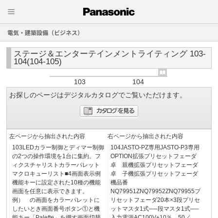
電気・建築設備（ビジネス）
ステージ＆エンターテインメントライティング 103-
104(104-105)
103
104
お探しのページはデジタルカタログでご覧いただけます。
左ページから抽出された内容
右ページから抽出された内容
103LEDカラー制御とディマー制御
104JASTO-PZ専用JASTO-P3専用
の2つの操作環境を1台に集約。フ
OPTION拡張プリセットフェーダ
ィクスチャリストカラーパレット
卓 親機拡張プリセットフェーダ
マクロキューリスト■4画面表示例
卓 子機拡張プリセットフェーダ
機能キーに設定された10種の機能
機品番
画面を任意に表示できます。
NQ79951ZNQ79952ZNQ79955プ
例） の画面をカラーパレットに
リセットフェーダ20本×3段プリセ
したいとき画面番号ボタン①と機
ットマスタ1式──段マスタ1式──
能キー「Palette」を押す画面切替
入力電源AC100V±10％ 50／