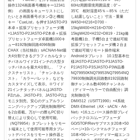
操作1324画面番号機能キー12341
60Hz周囲環境周囲温度：0°～
例） の画面をキューリストにし
35℃ 相対湿度45％～85％（ただ
たいとき画面番号ボタン③と機能
し結露しないこと）寸法・重量
キー「CueList」を押す3JASTO-P3
W450×H216×D700・
本卓＋拡張プリセットフェーダ機
15kgW400×H216×D700・
×1JASTO-P2JASTO-PZ本卓＋拡張
15kgW420×H232×D819・21kg備
プリセットフェーダ卓親機1000キ
考親機1台、子機5台まで連結可能
ュー8192制御回路4096制御
拡張プリセットフェーダ機２台ま
CHAX（当社独自）sACNArt-Net最
で連結可能リモート操作端末
大4分割できるグラフィカルなタッ
Androidタブレット 10.1型基本仕
チパネルワイド21インチの大型タ
様JASTO-PZJASTO-P3JASTO-
ッチパネルを最大4分割し、「フィ
P2JASTO-P3SJASTO-P3W品番
クスチャリスト」「チャンネルリ
NQ79950KNQ79953NQ79954NQ
スト」「カラーパレット」などを
79930制御調光回路数8192回路制
カスタマイズして表示。※ワイド
御チャンネル数4096チャンネル
21インチタッチパネルはJASTO-
（ディマー/カラーで自由配分）調
PZのみ。JASTO-P3、JASTO-P2は
光制御信号
モニタ別売。安心のデュアルラン
DMX512（USITT1990）×4系統
ニングバックアップ調光制御用PC
DMX-Ethernet（AX・sACN・Art-
を2台搭載。万が一の際もPC切り
Net）×16ユニバース操作部プレイ
替えにより安心して使用可能。
バッククロス/ムーブフェーダ
（NQ79954）タブレットをリモー
GO/STOP/Revサブマスタ20本×50
ト端末として使用可能専用タブレ
ページ×10バンクマルチフェーダ
ットデバイスをリモート操作器と
10本×50ページ─ディマー縦エンコ