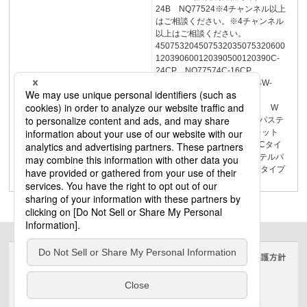
24B NQ77524※4チャンネル以上
はご相談ください。※4チャンネル
以上はご相談ください。
450753204507532035075320600
120390600120390500120390C-
24CP NQ77574C-16CP
NQ77566W-24B NQ77624W-
24CP NQ77674W-16CP
NQ77666■パステルパレット W
タイプ・ベーシックタイプ■パステ
ルパレット Wタイプ・パレット
タイプ■パステルパレット Cタイ
プ・ベーシックタイプ■パステルパ
レット Cタイプ・パレットタイプ
調光操作卓
サイトのご利用にあたって
クッキーポリシー
個人情報保護方針
電気・建築設備（ビジネス）
© Panasonic Electric Works Co., Ltd.