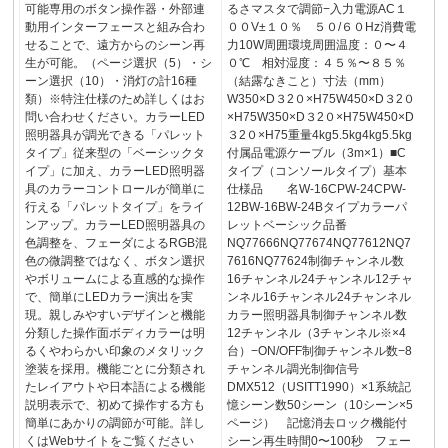
可能専用のボタン操作器・外部連
るさマスタで調節−入力電源AC１
動用インターフェースと組み合わ
００V±１０％ ５０/６０Hz消費電
せることで、遠方からのシーン再
力10W周囲環境周囲温度：０〜４
生が可能。（ページ選択（5）・シ
０℃ 相対湿度：４５％〜８５％
ーン選択（10）・消灯の計16種
（結露なきこと）寸法（mm）
類）※特注仕様のため詳しくはお
W350×D３2０×H75W450×D３2０
問い合わせください。カラーLED
×H75W350×D３2０×H75W450×D
照明器具が調光できる「パレット
３2０×H75重量4kg5.5kg4kg5.5kg
タイプ」従来型の「ベーシックタ
付属品電源ケーブル（3m×1）■C
イプ」に加え、カラーLED照明器
タイプ（コンソールタイプ）基本
具のカラーコントロールが簡単に
仕様品 名W-16CPW-24CPW-
行える「パレットタイプ」をライ
12BW-16BW-24Bタイプカラーパ
ンアップ。カラーLED照明器具の
レットベーシック品番
色調整を、フェーダによるRGB混
NQ77666NQ77674NQ77612NQ7
色の微調整ではなく、ボタン選択
7616NQ77624制御チャンネル数
やボリュームによる直感的な操作
16チャンネル24チャンネル12チャ
で、簡単にLEDカラー演出を実
ンネル16チャンネル24チャンネル
現。親しみやすいデザインと機能
カラー照明器具制御チャンネル数
分類した操作面ボディカラーは明
12チャンネル（3チャンネル※×4
るくやわらかい印象のメタリック
台）−ON/OFF制御チャンネル数−8
塗装を採用。機能ごとに分類され
チャンネル調光制御信号
たレイアウトや日本語による機能
DMX512（USITT1990）×1系統記
説明表示で、初めて操作する方も
憶シーン数50シーン（10シーン×5
簡単にあかりの調節が可能。詳し
ページ） 記憶消去ロック機能付
くはWebサイトをご覧ください
シーン再生時間0〜100秒 フェー