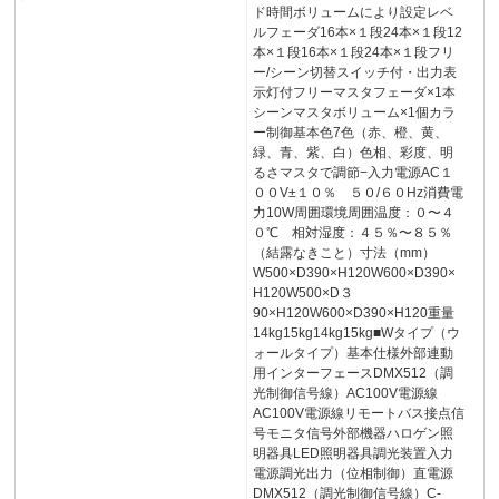
ド時間ボリュームにより設定レベ
ルフェーダ16本×１段24本×１段12
本×１段16本×１段24本×１段フリ
ー/シーン切替スイッチ付・出力表
示灯付フリーマスタフェーダ×1本
シーンマスタボリューム×1個カラ
ー制御基本色7色（赤、橙、黄、
緑、青、紫、白）色相、彩度、明
るさマスタで調節−入力電源AC１
００V±１０％ ５０/６０Hz消費電
力10W周囲環境周囲温度：０〜４
０℃ 相対湿度：４５％〜８５％
（結露なきこと）寸法（mm）
W500×D390×H120W600×D390×
H120W500×D３
90×H120W600×D390×H120重量
14kg15kg14kg15kg■Wタイプ（ウ
ォールタイプ）基本仕様外部連動
用インターフェースDMX512（調
光制御信号線）AC100V電源線
AC100V電源線リモートバス接点信
号モニタ信号外部機器ハロゲン照
明器具LED照明器具調光装置入力
電源調光出力（位相制御）直電源
DMX512（調光制御信号線）C-