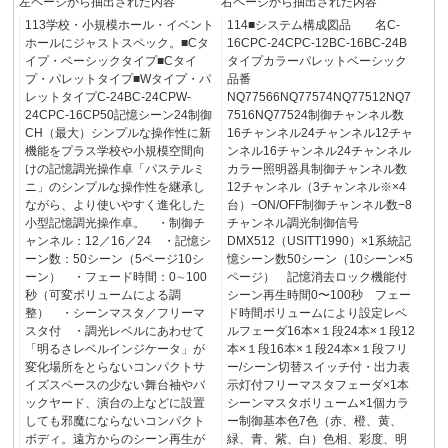
左ページから抽出された内容
右ページから抽出された内容
113学校・小規模ホール・イベント
114■システム構成図品 名C-
ホールにジャストスペック。■Cタ
16CPC-24CPC-12BC-16BC-24B
イプ・ベーシックタイプ■Cタイ
タイプカラーパレットベーシック
プ・パレットタイプ■Wタイプ・パ
品番
レットタイプC-24BC-24CPW-
NQ77566NQ77574NQ77512NQ7
24CPC-16CP50記憶シーン24制御
7516NQ77524制御チャンネル数
CH（最大）シンプルな操作性に新
16チャンネル24チャンネル12チャ
機能をプラス学校や小規模空間向
ンネル16チャンネル24チャンネル
けの記憶調光操作卓「パステルミ
カラー照明器具制御チャンネル数
ニ」のシンプルな操作性を継承し
12チャンネル（3チャンネル※×4
ながら、より使いやすく進化した
台）−ON/OFF制御チャンネル数−8
小型記憶調光操作卓。 ・制御チ
チャンネル調光制御信号
ャンネル：12／16／24 ・記憶シ
DMX512（USITT1990）×1系統記
ーン数：50シーン（5ページ10シ
憶シーン数50シーン（10シーン×5
ーン） ・フェード時間：0∼100
ページ） 記憶消去ロック機能付
秒（可変ボリュームによる調
シーン再生時間0〜100秒 フェー
整） ・シーンマスタ／フリーマ
ド時間ボリュームにより設定レベ
スタ付 ・調光レベルにあわせて
ルフェーダ16本×１段24本×１段12
「明るさレベルインジケータ」が
本×１段16本×１段24本×１段フリ
変化場所をとらないコンパクトサ
ー/シーン切替スイッチ付・出力表
イズスペースの少ない舞台袖やバ
示灯付フリーマスタフェーダ×1本
ックヤード、演台の上などに設置
シーンマスタボリューム×1個カラ
しても邪魔にならないコンパクト
ー制御基本色7色（赤、橙、黄、
ボディ。遠方からのシーン再生が
緑、青、紫、白）色相、彩度、明