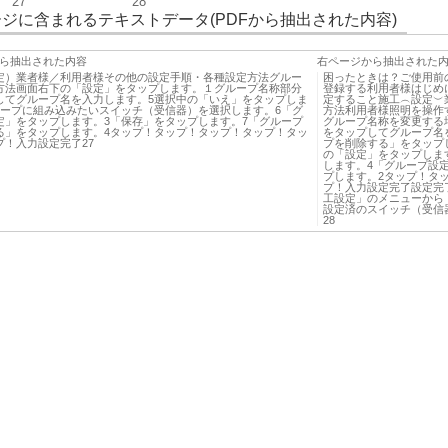
27
28
ジに含まれるテキストデータ(PDFから抽出された内容)
ら抽出された内容
右ページから抽出された
定）業者様／利用者様その他の設定手順・各種設定方法グルー
困ったときは？ご使用前
方法画面右下の「設定」をタップします。１グループ名称部分
登録する利用者様はじめ
してグループ名を入力します。5選択中の「いえ」をタップしま
定すること施工︵設定︶
ループに組み込みたいスイッチ（受信器）を選択します。6「グ
方法利用者様照明を操作
定」をタップします。3「保存」をタップします。7「グループ
グループ名称を変更する
る」をタップします。4タップ！タップ！タップ！タップ！タッ
をタップしてグループ名
プ！入力設定完了27
プを削除する」をタップ
の「設定」をタップしま
します。4「グループ設
プします。2タップ！タ
プ！入力設定完了設定完
工設定」のメニューから
設定済のスイッチ（受信
28