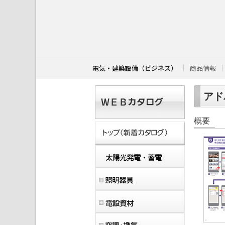
こ
こ
か
ら
本
文
で
す
電気・建築設備（ビジネス）
商品情報
。
アド
概要