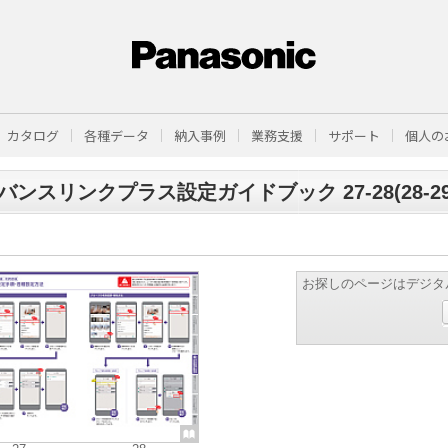
カタログ
各種データ
納入事例
業務支援
サポート
個人の
バンスリンクプラス設定ガイドブック 27-28(28-29
お探しのページはデジタ