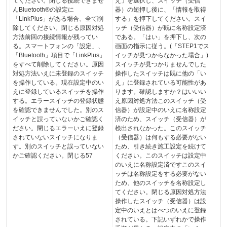
てください。閉じる接続できませ
え」を選択し、スイッチ（受信
んBluetooth®の設定に
器）の短押し後に、「情報を取得
「LinkPlus」がある場合、全て削
する」を押下してください。スイ
除してください。閉じる原因対処
ッチ（受信器）が既に名称設定済
方法前回の接続情報が残ってい
である。「はい」を押下し、次の
る。スマートフォンの「設定」、
画面の指示に従う。(「STEP1でス
「Bluetooth」項目で「LinkPlus」
イッチが見つからなかった場合」)
をすべて削除してください。原因
スイッチが見つかりませんでした
対処方法いえに未登録のスイッチ
操作したスイッチは既に他の「い
を操作している。現在設定中のい
え」に登録されている可能性があ
えに登録しているスイッチを操作
ります。確認しますか？はいいい
する。エラースイッチの登録状態
え原因対処方法このスイッチ（受
を確認できませんでした。別のス
信器）が設定中のいえに名称設定
イッチと誤っていないかご確認く
済のため、スイッチ（受信器）が
ださい。閉じるエラーいえに登録
検出されなかった。このスイッチ
されていないスイッチになりま
（受信器）は何もする必要がない
す。別のスイッチと誤っていない
ため、引き続き施工設定を続けて
かご確認ください。閉じる57
ください。このスイッチは設定中
のいえに名称設定済ですこのスイ
ッチは名称設定をする必要がない
ため、他のスイッチを名称設定し
てください。閉じる原因対処方法
操作したスイッチ（受信器）は設
定中のいえとはべつのいえに登録
されている。下記いずれかで操作