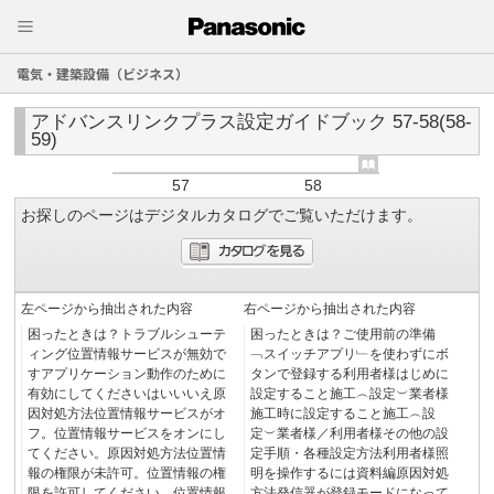
電気・建築設備（ビジネス）
アドバンスリンクプラス設定ガイドブック 57-58(58-
59)
57
58
お探しのページはデジタルカタログでご覧いただけます。
左ページから抽出された内容
右ページから抽出された内容
困ったときは？トラブルシューテ
困ったときは？ご使用前の準備
ィング位置情報サービスが無効で
﹁スイッチアプリ﹂を使わずにボ
すアプリケーション動作のために
タンで登録する利用者様はじめに
有効にしてくださいはいいいえ原
設定すること施工︵設定︶業者様
因対処方法位置情報サービスがオ
施工時に設定すること施工︵設
フ。位置情報サービスをオンにし
定︶業者様／利用者様その他の設
てください。原因対処方法位置情
定手順・各種設定方法利用者様照
報の権限が未許可。位置情報の権
明を操作するには資料編原因対処
限を許可してください。位置情報
方法発信器が登録モードになって