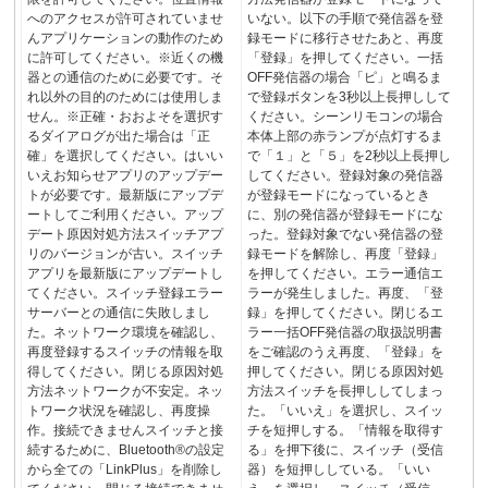
へのアクセスが許可されていませ
いない。以下の手順で発信器を登
んアプリケーションの動作のため
録モードに移行させたあと、再度
に許可してください。※近くの機
「登録」を押してください。一括
器との通信のために必要です。そ
OFF発信器の場合「ピ」と鳴るま
れ以外の目的のためには使用しま
で登録ボタンを3秒以上長押しして
せん。※正確・おおよそを選択す
ください。シーンリモコンの場合
るダイアログが出た場合は「正
本体上部の赤ランプが点灯するま
確」を選択してください。はいい
で「１」と「５」を2秒以上長押し
いえお知らせアプリのアップデー
してください。登録対象の発信器
トが必要です。最新版にアップデ
が登録モードになっているとき
ートしてご利用ください。アップ
に、別の発信器が登録モードにな
デート原因対処方法スイッチアプ
った。登録対象でない発信器の登
リのバージョンが古い。スイッチ
録モードを解除し、再度「登録」
アプリを最新版にアップデートし
を押してください。エラー通信エ
てください。スイッチ登録エラー
ラーが発生しました。再度、「登
サーバーとの通信に失敗しまし
録」を押してください。閉じるエ
た。ネットワーク環境を確認し、
ラー一括OFF発信器の取扱説明書
再度登録するスイッチの情報を取
をご確認のうえ再度、「登録」を
得してください。閉じる原因対処
押してください。閉じる原因対処
方法ネットワークが不安定。ネッ
方法スイッチを長押ししてしまっ
トワーク状況を確認し、再度操
た。「いいえ」を選択し、スイッ
作。接続できませんスイッチと接
チを短押しする。「情報を取得す
続するために、Bluetooth®の設定
る」を押下後に、スイッチ（受信
から全ての「LinkPlus」を削除し
器）を短押ししている。「いい