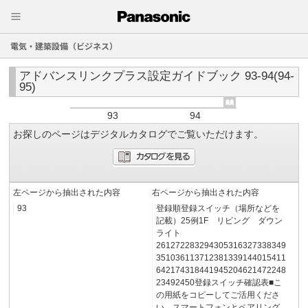
電気・建築設備（ビジネス）
アドバンスリンクプラス設定ガイドブック 93-94(94-
95)
93
94
お探しのページはデジタルカタログでご覧いただけます。
左ページから抽出された内容
右ページから抽出された内容
93
登録順登録スイッチ（場所などを
記載）25例1F リビング ダウン
ライト
261272283294305316327338349
351036113712381339144015411
642174318441945204621472248
23492450登録スイッチ確認表■こ
の用紙をコピーしてご活用くださ
い。スマートフォンとペアリング