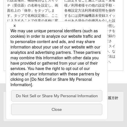
の設置場所、機器種別などスイッ
に設定すること施工︵設定︶業者
チ（受信器）の名称を設定し、画
様／利用者様その他の設定手順・
面右上の「保存」をタップしま
各種設定方法利用者様照明を操作
す。タップで名称設定後に、ここ
するには資料編機器未登録スイッ
に入力することで任意の名称に変
チがある場合の中継器を介した設
更できます。「スイッチが見つか
定中継器を用意し、下記を参照し
りませんでした」と表示が出る場
設定してください。「スイッチを
合は「取得する」の下方の記載を
追加する」をタップし、未登録の
ご確認ください。！▶P.51へ09
方のスイッチを登録してくださ
い。この記載にしたがって、スイ
ッチの再登録をしてください。な
お機器を登録モードにする方法は
P.75∼８2を参照してください。
▶P.11へ10
サイトのご利用にあたって
クッキーポリシー
個人情報保護方針
電気・建築設備（ビジネス）
© Panasonic Electric Works Co., Ltd.