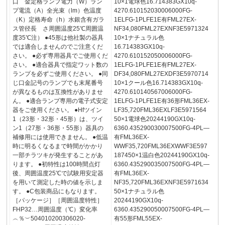
口 金定格ランプ電力（W）ラン
10×1電球色16.714383GX10q-
プ電流（A）全光束（lm）色温度
4270.610152030006000FG-
（K）定格寿命（h）水銀含有ガラ
1ELFG-1PLFE1E有FML27EX-
ス管径長 さ周囲温度25℃周囲温
NF34,080FML27EXNF3E5971324
度35℃注） ●45形は他社製の器具
10×1ナチュラル色
では適合しませんのでご注意くだ
16.714383GX10q-
さい。 ●必ず専用器具でご使用くだ
4270.610152050006000FG-
さい。 ●適合器具で指定ワット数の
1ELFG-1PLFE1E有FML27EX-
ランプを必ずご使用ください。 ●同
DF34,080FML27EXDF3E5970714
じ口金記号のランプでも末尾番号
10×1クール色16.714383GX10q-
が異なるものは互換性がありませ
4270.610140567006000FG-
ん。 ●適合ランプ専用の電子式安定
1ELFG-1PLFE1E有36形FML36EX-
器をご使用ください。 ●Hfツイン
LF35,720FML36EXLF3E5971564
1（23形・32形・45形）は、ツイ
50×1電球色20244190GX10q-
ン1（27形・36形・55形）器具の
6360.435290030007500FG-4PL—
補修用には使用できません。 ●低温
有FML36EX-
時に明るくなるまで時間がかかり
WWF35,720FML36EXWWF3E597
一部チラツキが発生することがあ
187450×1温白色20244190GX10q-
ります。 ●初特性は100時間点灯
6360.435290035007500FG-4PL—
後、周囲温度25℃で試験用安定器
有FML36EX-
を用いて測定した時の値を示しま
NF35,720FML36EXNF3E5971634
す。 ●C包装商品にもなります。
50×1ナチュラル色
［パッケージ］［周囲温度特性］
20244190GX10q-
FHP32…周囲温度（℃）変化率
6360.435290050007500FG-4PL—
︵％︶504010200306020-
有55形FML55EX-