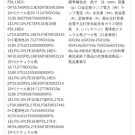
FDL13EX-
標準梱包光 色寸 法（mm）質量
DF33,540FDL13EXDF3E5951694
（g）口金定格ランプ電力（W）ラ
10×1クール色16.711470GX10q-
ンプ電流（A）全光束（lm）色温度
2130.30075067006000FG-
（K）定格寿命（h）適合点灯管適
1ELFG-1PLFE7EFE1E有18形
合電子点灯管水銀含有ガラス管径
FDL18EX-
長 さ［パッケージ］電球色ナチ
LF33,820FDL18EXLF3E59528241
ュラル色クール色［口金形状］
0×1電球色16.712778GX10q-
GX10q-1GX10q-2GX10q-
3180.375101530006000FG-
6GX10q3GY10q-7GX10q4GY10q-
1ELFG-1PLFE1E有FDL18EX-
8q-3q-4蛍光灯電球あかりの百科事
NF33,820FDL18EXNF3E5953124
典生産終了商品の代替推奨商品一
10×1ナチュラル色
覧品番索引
16.712778GX10q-
3180.375101550006000FG-
1ELFG-1PLFE1E有FDL18EX-
DF33,820FDL18EXDF3E5952514
10×1クール色16.712778GX10q-
3180.37595067006000FG-
1ELFG-1PLFE1E有27形FDL27EX-
LF34,080FDL27EXLF3E59537441
0×1電球色16.714184GX10q-
4270.610147030006000FG-
1ELFG-1PLFE1E有FDL27EX-
NF34,080FDL27EXNF3E5954044
10×1ナチュラル色