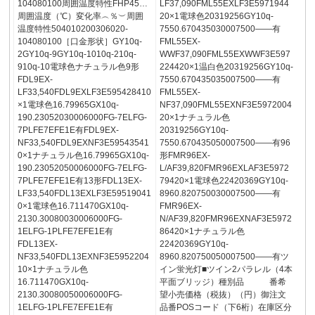
104080100周囲温度特性FHP45…
LF37,090FML55EXLF3E5971944
周囲温度（℃）変化率︵％︶周囲
20×1電球色20319256GY10q-
温度特性504010200306020-
7550.670435030007500——有
104080100［口金形状］GY10q-
FML55EX-
2GY10q-9GY10q-1010q-210q-
WWF37,090FML55EXWWF3E597
910q-10電球色ナチュラル色9形
224420×1温白色20319256GY10q-
FDL9EX-
7550.670435035007500——有
LF33,540FDL9EXLF3E595428410
FML55EX-
×1電球色16.79965GX10q-
NF37,090FML55EXNF3E5972004
190.23052030006000FG-7ELFG-
20×1ナチュラル色
7PLFE7EFE1E有FDL9EX-
20319256GY10q-
NF33,540FDL9EXNF3E59543541
7550.670435050007500——有96
0×1ナチュラル色16.79965GX10q-
形FMR96EX-
190.23052050006000FG-7ELFG-
L/AF39,820FMR96EXLAF3E5972
7PLFE7EFE1E有13形FDL13EX-
79420×1電球色22420369GY10q-
LF33,540FDL13EXLF3E59519041
8960.820750030007500——有
0×1電球色16.711470GX10q-
FMR96EX-
2130.30080030006000FG-
N/AF39,820FMR96EXNAF3E5972
1ELFG-1PLFE7EFE1E有
86420×1ナチュラル色
FDL13EX-
22420369GY10q-
NF33,540FDL13EXNF3E5952204
8960.820750050007500——有ツ
10×1ナチュラル色
イン蛍光灯■ツイン2パラレル（4本
16.711470GX10q-
平面ブリッジ）種別品 番希
2130.30080050006000FG-
望小売価格（税抜）（円）御注文
1ELFG-1PLFE7EFE1E有
品番POSコード（下6桁）在庫区分