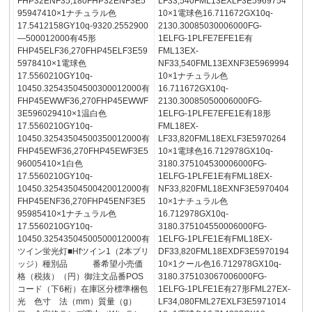
FHP32ENF35,180FHP32ENF3E5
LF33,540FML13EXLF3E5969754
95947410×1ナチュラル色
10×1電球色16.711672GX10q-
17.5412158GY10q-9320.2552900
2130.30085030006000FG-
—500012000有45形
1ELFG-1PLFE7EFE1E有
FHP45ELF36,270FHP45ELF3E59
FML13EX-
5978410×1電球色
NF33,540FML13EXNF3E5969994
17.5560210GY10q-
10×1ナチュラル色
10450.32543504500300012000有
16.711672GX10q-
FHP45EWWF36,270FHP45EWWF
2130.30085050006000FG-
3E596029410×1温白色
1ELFG-1PLFE7EFE1E有18形
17.5560210GY10q-
FML18EX-
10450.32543504500350012000有
LF33,820FML18EXLF3E5970264
FHP45EWF36,270FHP45EWF3E5
10×1電球色16.712978GX10q-
96005410×1白色
3180.375104530006000FG-
17.5560210GY10q-
1ELFG-1PLFE1E有FML18EX-
10450.32543504500420012000有
NF33,820FML18EXNF3E5970404
FHP45ENF36,270FHP45ENF3E5
10×1ナチュラル色
95985410×1ナチュラル色
16.712978GX10q-
17.5560210GY10q-
3180.375104550006000FG-
10450.32543504500500012000有
1ELFG-1PLFE1E有FML18EX-
ツイン蛍光灯■Hfツイン1（2本ブリ
DF33,820FML18EXDF3E5970194
ッジ）種別品 番希望小売価
10×1クール色16.712978GX10q-
格（税抜）（円）御注文品番POS
3180.375103067006000FG-
コード（下6桁）在庫区分標準梱包
1ELFG-1PLFE1E有27形FML27EX-
光 色寸 法（mm）質量（g）
LF34,080FML27EXLF3E5971014