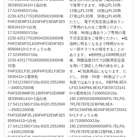
3E595923410×1温白色
で使用できます。9形はFL10用、
17.524595GY10q-
13形はFL15用、18形はFL20用、
2230.42517701850350010000有
27形はFL30用、36形はFL40用、
FHP23EWF33,820FHP23EWF3E5
ただし、電子式安定器は適合ラン
95916410×1白色
プ専用のものをご使用ください。
17.524595GY10q-
55形、96形は適合ランプ専用の電
2230.42517701850420010000有
子式安定器をご使用ください。 ●低
FHP23ENF33,820FHP23ENF3E5
温時に明るくなるまで時間がかか
95909410×1ナチュラル色
り一部チラツキが発生することが
17.524595GY10q-
あります。 ●初特性は100時間点灯
2230.42517701850500010000有
後、周囲温度25℃で試験用安定器
32形
を用いて測定した時の値を示しま
FHP32ELF35,180FHP32ELF3E59
す。 ●C包装商品にもなります。た
5930410×1電球色
だし、36形・55形・96形はフック
17.5412158GY10q-9320.2552900
包装ではありません。9形FML9EX-
—300012000有
LF33,540FML9EXLF3E59723141
FHP32EWWF35,180FHP32EWWF
0×1電球色16.710065GX10q-
3E595961410×1温白色
190.23055030006000FG-7ELFG-
17.5412158GY10q-9320.2552900
7PLFE7EFE1E有FML9EX-
—350012000有
NF33,540FML9EXNF3E59725541
FHP32EWF35,180FHP32EWF3E5
0×1ナチュラル色
95954410×1白色
16.710065GX10q-
17.5412158GY10q-9320.2552900
190.23055050006000FG-7ELFG-
—420012000有
7PLFE7EFE1E有13形FML13EX-