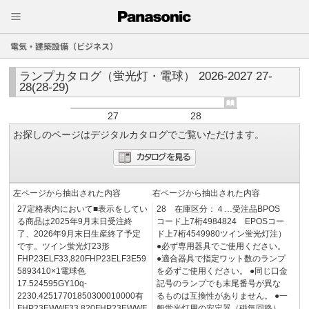
電気・建築設備（ビジネス）
ランプカタログ（蛍光灯・電球） 2026‐2027 27-
28(28-29)
27
28
お探しのページはデジタルカタログでご覧いただけます。
左ページから抽出された内容
右ページから抽出された内容
27定格表内において■表示をしてい
28 在庫区分：４…受注品BPOS
る商品は2025年9月末日受注終
コード上7桁4984824 EPOSコー
了、2026年9月末日生産終了予定
ド上7桁4549980ツイン蛍光灯注）
です。ツイン蛍光灯23形
●必ず専用器具でご使用ください。
FHP23ELF33,820FHP23ELF3E59
●適合器具で指定ワット数のランプ
5893410×1電球色
を必ずご使用ください。 ●同じ口金
17.524595GY10q-
記号のランプでも末尾番号が異な
2230.42517701850300010000有
るものは互換性がありません。 ●一
FHP23EWWF33,820FHP23EWWF
般蛍光灯用の安定器（磁気回路）