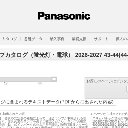
カタログ
各種データ
納入事例
業務支援
サポート
個人の
カタログ（蛍光灯・電球） 2026‐2027 43-44(44-
お探しのページはデジタ
43
44
ジに含まれるテキストデータ(PDFから抽出された内容)
ら抽出された内容
右ページから抽出された
、器具や安定器の種類によって、適合ランプが制限される場
スリムパルック蛍光灯周囲温度
ます。器具の適合ランプを必ずご確認ください。ランプの種類
1001020304050
類銅 鉄 式インバータ式非常用照明器具､誘導灯器具スタータ
40208010012060-1001
FL､FCL）ラピッドスタート形蛍光灯（FLR）※1M­X内面導電
光灯（32形）周囲温度（℃）