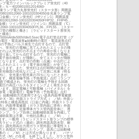
全光束ランプ電力ツインパルックプレミア蛍光灯（40
40208010012014060-
070全光束ランプ電力丸形蛍光灯（スタータ形）周囲温
10012060-1001020304050全光束ランプ電
口金横）ツイン蛍光灯（Hfツイン1）周囲温度
012060-1001020304050FHP32…FHP45…
金横）ツイン蛍光灯（ツイン1）周囲温度（℃）
060-1001020304050FPL36…FPL55…［スター
灯管の種類と働き］［ラピッドスタート形蛍光
と構造］
5sec500mA/div500V/div0.5sec電子点灯管点灯管（グ
の電圧・電流波形●始動時の電圧・電流波形点灯
回の予熱とパルス発生で点灯するので、点灯管
べ、蛍光灯の電極に充てんされたエミッタの飛
そのぶん蛍光灯の不点までの寿命が長くなりま
繰り返してから点灯するので、蛍光灯の電極に
電子放出物質）が飛散し、全てエミッタが飛散
となります。点灯管の作動（点滅）や点灯によ
んされたエミッタ（電子放出物質）が全てなく
なります。また、蛍光灯は点灯時間の経過とと
蛍光物質の劣化などによって次第に光束（明る
的に、全光束が初光束の70％になったときが、
ます。構造電極予熱（予熱電流）点灯（ランプ
回路で構成され、蛍光灯の電極を予熱する回路
電圧の高圧パルスをタイミングよく発生させる
います。固定電極と可動電極（バイメタル）を
放電（電源電圧）電極予熱（予熱電流）点灯
流）始動補助方式使用できない器具内面導電被膜
M−X・36）外面ストライプ方式（ ／M）外面シ
途特長と構造高抵抗（口金に内蔵）外面ストライ
布）内面導電被膜（ガラス管内面に塗布）外面
外面に塗布）近接導体ガラス管内面全体に、透
ランプ。ランプ自体に始動補助装置を内蔵して
補助装置は不要。※他社品番は（ ／M）、（
います。一般用（ラピッドスタート形ランプの標準
具ラピッド式の（連続）調光用器具防水型、耐
続）調光用高出力用ガラス管外面に導電性スト
方と高抵抗で接続したランプ。器具には始動補
番の（ ／M）とは方式が異なります。 パナソ
方式（M）の生産 を終了しました。ガラス管外