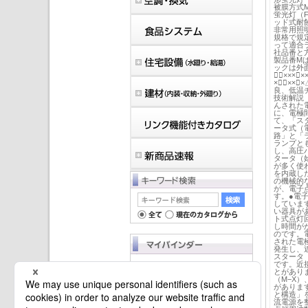
被膜方式M
蛍光灯（
ッド式耐蝕
非常用照
規格で規
って適合
社品番と
製品番M
ックは外
命⃝×××
×⃝⃝××
良、低温チ
技術解説
んされた
に、電極
て、「ス
ータ式（
路」と「
ランプと
し、高圧
タータ（
が多く使
を内蔵し
の機械的
が、電子点
す。●電
していま
い器具が
ト式点灯
し時間が
のです。
された電
発生し、
スタータ
です。近
マイバインダーは空です。
とがあり
（M−X
がありま
と構造」
流電源を