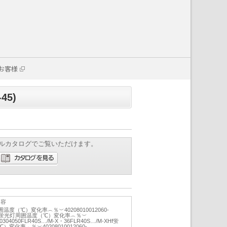
お客様
45)
ルカタログでご覧いただけます。
内容
（℃）変化率︵％︶40208010012060-
ラピッド蛍光灯周囲温度（℃）変化率︵％︶
020304050FLR40S…/M-X・36FLR40S…/M-XHf蛍
変化率︵％︶40208010012060-