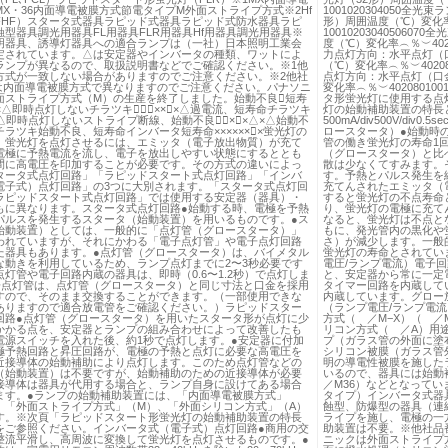
­X・36内面導電被膜方式節電タイプM外面ストライプ方式※2Hf
1001020304050
FHF）スタータ式器具ラピッド式器具ラピッド式防水器具ラピ
形）周囲温度（℃）変化率︵％︶
型器具調光用器具FL用器具FLR用器具Hf用器具調光用器具※
10010203040506
明器具、誘導灯器具への適合ランプは（一社）日本照明工業会
度（℃）変化率︵％︶402080
定されています。△は安定器やインバータの種類、ワットによ
力点灯方向：水平点灯（
ランプが異なるので、取扱説明書などでご確認ください。※1他
（℃）変化率︵％︶40208010
方式が一致しない場合がありますのでご注意ください。※2他社
点灯方向：水平点灯（口
は内面導電被膜方式で異なりますのでご注意ください。パナソニ
変化率︵％︶40208010012
面ストライプ方式（M）の生産を終了しました。始動不良､短寿
タ形蛍光灯に使用する点
⃝××△即時点灯しないチラツキ△⃝⃝××⃝×△過電流、短寿命チラツキ
灯の始動補助装置の特長
⃝×△即時点灯しないストライプ断線、始動不良△⃝×⃝×△×△始動不
500mA/div500V/div0.
ラツキ始動不良、短寿命インバータ短寿命××××××⃝×蛍光灯の
ロースタータ）●始動時
 蛍光灯を点灯させるには、エミッタ（電子放出物質）が充て
管の働き蛍光灯の寿命1
電極に予熱電流を流し、電子を放出しやすい状態にするととも
（グロースタータ）と比
間に高電圧を印加することが必要です。その方式の違いによっ
散は少なくてすみます。
タータ式点灯回路」「ラピッドスタート式点灯回路」「インバ
す。予熱とパルス発生を
電子式）点灯回路」の3つに大別されます。「スタータ式点灯回
充てんされたエミッタ（
ラピッドスタート式点灯回路」では使用する安定器（器具）・
すると蛍光灯の不点寿命
もに異なります。スタータ式点灯回路●始動する時、電極を予熱
り、蛍光灯の電極に充て
パルスを発生するスタータ（始動装置）を用いるものです。●ス
なると、蛍光灯は不点と
始動装置）としては、一般的に「点灯管（グロースタータ）」
もに、発光管内の黒化や
われていますが、それにかわる「電子点灯管」や電子点灯回路
さ）が減少します。一般
た器具もあります。●点灯管（グロースタータ）は、バイメタル
蛍光灯の寿命とされてい
な動きを利用しているため、ランプ点灯までに2〜3秒必要です
電圧/ランプ電流）電子
灯管や電子回路内蔵の器具は、即時（0.6〜1.2秒）で点灯しま
と、安定器から常に一定
子点灯管は、点灯管（グロースタータ）と同じ寸法と口金を採用
タイマー回路を内蔵して
すので、そのまま交換することができます。（一部使用できな
内蔵しています。グロー
ありますので適合放電管をご確認ください。）ラピッドスター
（ランプ電圧/ランプ電
回路●点灯管（グロースタータ）を用いたスタータ形が点灯に少
方式（ ／M−X）（ ／
かかる点を、安定器とランプの組み合わせによって改善したも
リコン方式（ ／A）用
電源スイッチを入れた後、約1秒で点灯します。●安定器に付加
プ（ガラス管の外面に塗
極予熱回路と昇圧回路が、電極の予熱と点灯に必要な高電圧を
シリコン被膜（ガラス管
近接導体の始動補助により点灯します。このため点灯管などの
明の導電性被膜を施した
（始動装置）は不要ですが、始動補助のための近接導体が必要
いるので、器具には始動
接導体は器具が代用する場合と、ランプ自身に設けてある場合
／M36）などとなって
ます。●ランプの始動補助装置には、「内面導電被膜方式」
タイプ）インバータ式器
）、「外面ストライプ方式」（M）、「外面シリコン方式」（A）
蝕型、防爆型の器具（連
す。※次頁「ラピッドスタート形蛍光灯の始動補助装置の特長
ライプを施し、電極の一
をご参照ください。インバータ式（電子式）点灯回路●商用の交
助装置は不要。※他社品
整流平滑し、高周波に変換して蛍光灯を点灯させるものです。●
ニックは外面ストライプ