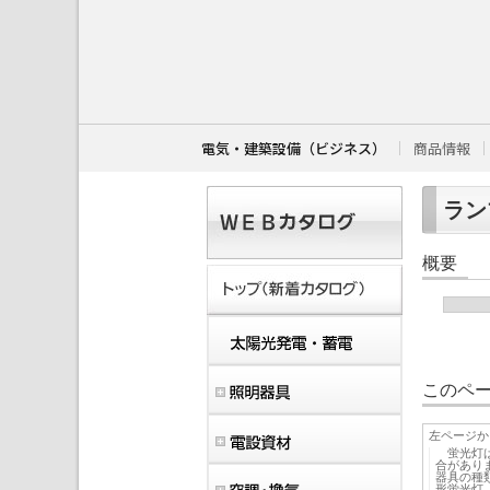
こ
こ
か
ら
本
文
で
す
電気・建築設備（ビジネス）
商品情報
。
ランプ
概要
このペー
左ページか
蛍光灯は
合があり
器具の種
形蛍光灯（