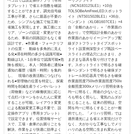
ベコムでは設定操作アプリ（専用
ーリングライト
タブレット）で省エネ指数を確認
（NCN18312SLE1）×10台
することができます。調光信号線
TOLSOBeAmFreeLEDスポットラ
工事が不要。さらに親器が不要の
イト（NTS01502BLE1）×36台、
ため、シンプルな施工で短工期・
ペンダント（XLGB1607CE1）×4
省施工を実現します。施工後にエ
台「全般のあかり」＋「作業面の
リア、ゾーンの設定・変更ができ
あかり」で空間設計全般のあかり
るため、事前の回路設計もなく省
作業面のあかりイージーアップ配
設計です。●作業者・フォークリフ
線ダクトフラットタイプスポット
トの位置・ 動線を多角的に見え
ライト設置例深型タイプ既設ベー
る化●滞在時間の多少を認識可能●
スライトの埋込穴におさまり、さ
動線は1人・1台単位で認識可能●危
まざまな器具を取り付けできま
険を感知し、本人・関係者に通知●
す。スポットライトで明るさを確
通知の履歴（場所・時間）を集約
保ペンダントで明るさを確保ダク
し、 現場の改善活動につなげら
トレール対応器具で明るさを確保
れる●管理物の位置を特定し、探索
作業面照度750lx作業面照度750lx
時間を削減生産ラインやパレット
全般照度300lxメリハリ照明全体を
（荷物量）などの稼働状況に応じ
均一に明るく。用途の少ないとこ
て点灯パターンをかんたんに変更
ろも明るく照らし、電気のムダが
することが可能。レイアウト変更
生じることも。従来の照明は、空
による配線変更工事は不要で、設
間を均一に明るくすることが一般
定操作アプリ（専用タブレット）
的でした。「メリハリ照明」では
で設定できます。位置情報サービ
適所適光による省エネ実現だけで
スで、工場・倉庫のお困りごとを
なく、大がかりな工事なしでメリ
解決。作業をより快適に効率よく
ハリのある空間に生まれ変わらせ