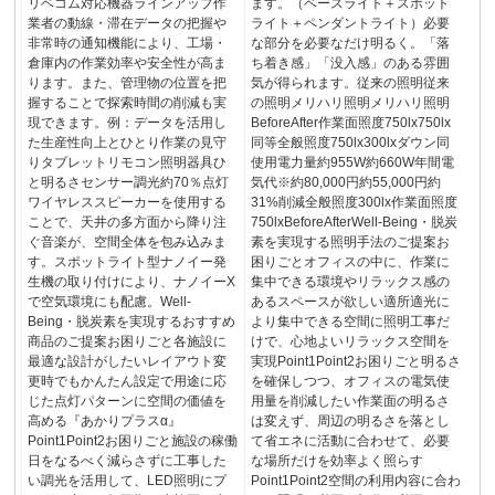
リベコム対応機器ラインアップ作
ます。（ベースライト＋スポット
業者の動線・滞在データの把握や
ライト＋ペンダントライト）必要
非常時の通知機能により、工場・
な部分を必要なだけ明るく。「落
倉庫内の作業効率や安全性が高ま
ち着き感」「没入感」のある雰囲
ります。また、管理物の位置を把
気が得られます。従来の照明従来
握することで探索時間の削減も実
の照明メリハリ照明メリハリ照明
現できます。例：データを活用し
BeforeAfter作業面照度750lx750lx
た生産性向上とひとり作業の見守
同等全般照度750lx300lxダウン同
りタブレットリモコン照明器具ひ
使用電力量約955W約660W年間電
と明るさセンサー調光約70％点灯
気代※約80,000円約55,000円約
ワイヤレススピーカーを使用する
31%削減全般照度300lx作業面照度
ことで、天井の多方面から降り注
750lxBeforeAfterWell-Being・脱炭
ぐ音楽が、空間全体を包み込みま
素を実現する照明手法のご提案お
す。スポットライト型ナノイー発
困りごとオフィスの中に、作業に
生機の取り付けにより、ナノイーX
集中できる環境やリラックス感の
で空気環境にも配慮。Well-
あるスペースが欲しい適所適光に
Being・脱炭素を実現するおすすめ
より集中できる空間に照明工事だ
商品のご提案お困りごと各施設に
けで、心地よいリラックス空間を
最適な設計がしたいレイアウト変
実現Point1Point2お困りごと明るさ
更時でもかんたん設定で用途に応
を確保しつつ、オフィスの電気使
じた点灯パターンに空間の価値を
用量を削減したい作業面の明るさ
高める『あかりプラスα』
は変えず、周辺の明るさを落とし
Point1Point2お困りごと施設の稼働
て省エネに活動に合わせて、必要
日をなるべく減らさずに工事した
な場所だけを効率よく照らす
い調光を活用して、LED照明にプ
Point1Point2空間の利用内容に合わ