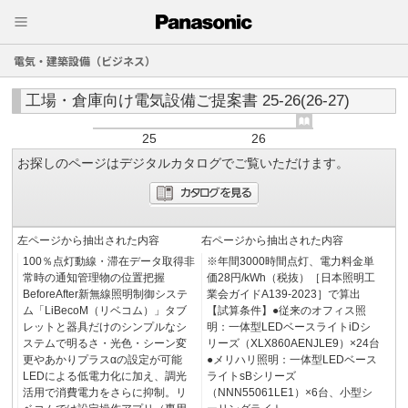
電気・建築設備（ビジネス）
工場・倉庫向け電気設備ご提案書 25-26(26-27)
25
26
お探しのページはデジタルカタログでご覧いただけます。
左ページから抽出された内容
右ページから抽出された内容
100％点灯動線・滞在データ取得非
※年間3000時間点灯、電力料金単
常時の通知管理物の位置把握
価28円/kWh（税抜）［日本照明工
BeforeAfter新無線照明制御システ
業会ガイドA139-2023］で算出
ム「LiBecoM（リベコム）」タブ
【試算条件】●従来のオフィス照
レットと器具だけのシンプルなシ
明：一体型LEDベースライトiDシ
ステムで明るさ・光色・シーン変
リーズ（XLX860AENJLE9）×24台
更やあかりプラスαの設定が可能
●メリハリ照明：一体型LEDベース
LEDによる低電力化に加え、調光
ライトsBシリーズ
活用で消費電力をさらに抑制。リ
（NNN55061LE1）×6台、小型シ