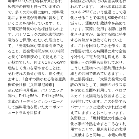
毎年5,000人のお客様が来訪され、
林組様との共同での実証実験も行
広告塔の役割も持っていますの
われています。「液化水素は水素
で、多くの方の目に触れ、燃料電
ガスを-253℃という低温にして液
池による発電が将来的に普及して
化させることで体積を800分の1に
いくことを期待しています」と、
減らし、運搬や貯蔵効率を高めて
同研究所所長の小池様は語られま
います。実際に使用する際には気
す。パナソニックの純水素型燃料
化させますが、気化する際に発生
電池をご採用いただいた理由とし
する冷熱が今は捨てられていま
て、「発電効率が業界最高※であ
す。これを回収して氷を作り、電
ること、総発電時間が90,000時間
力需要が増える時間帯に氷で空気
と長く10年間安心して使えること
を冷やして電力使用を抑える「氷
が魅力でした。何より1台が5kWで
蓄熱」への利用も目指しており、
連結して出力を増やせることは、
こうした建物への排熱利用は大林
それぞれの負荷が減り、長く使え
組との共同で進めていきます」。
ますし、1台ずつ動かせる岩谷産業
井上部長様は、「太陽光発電の増
株式会社様［兵庫県尼崎市］
設の方法として、南側のガラス窓
※2023年4月現在、パナソニック
を含めた全面を利用して、ペロブ
調べ。PH1は56％、PH1+は55%。
スカイト太陽電池を設置すること
水素のリーディングカンパニーと
も検討しています。この分野でも
して燃料電池を用いたカーボンニ
パナソニックと連携できればと考
ュートラルを目指す
えています」とおっしゃいます。
矢野様は、「燃料電池の排熱と液
化水素の冷熱を余すところなく利
用することで、脱炭素社会の実現
に貢献すると同時に、水素の利用