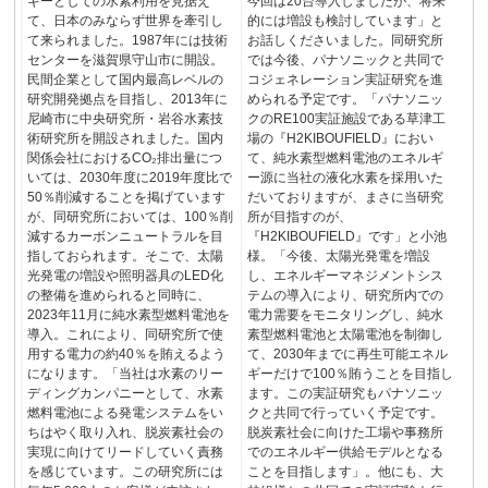
ギーとしての水素利用を見据え
今回は20台導入しましたが、将来
て、日本のみならず世界を牽引し
的には増設も検討しています」と
て来られました。1987年には技術
お話しくださいました。同研究所
センターを滋賀県守山市に開設。
では今後、パナソニックと共同で
民間企業として国内最高レベルの
コジェネレーション実証研究を進
研究開発拠点を目指し、2013年に
められる予定です。「パナソニッ
尼崎市に中央研究所・岩谷水素技
クのRE100実証施設である草津工
術研究所を開設されました。国内
場の『H2KIBOUFIELD』におい
関係会社におけるCO₂排出量につ
て、純水素型燃料電池のエネルギ
いては、2030年度に2019年度比で
ー源に当社の液化水素を採用いた
50％削減することを掲げています
だいておりますが、まさに当研究
が、同研究所においては、100％削
所が目指すのが、
減するカーボンニュートラルを目
『H2KIBOUFIELD』です」と小池
指しておられます。そこで、太陽
様。「今後、太陽光発電を増設
光発電の増設や照明器具のLED化
し、エネルギーマネジメントシス
の整備を進められると同時に、
テムの導入により、研究所内での
2023年11月に純水素型燃料電池を
電力需要をモニタリングし、純水
導入。これにより、同研究所で使
素型燃料電池と太陽電池を制御し
用する電力の約40％を賄えるよう
て、2030年までに再生可能エネル
になります。「当社は水素のリー
ギーだけで100％賄うことを目指し
ディングカンパニーとして、水素
ます。この実証研究もパナソニッ
燃料電池による発電システムをい
クと共同で行っていく予定です。
ちはやく取り入れ、脱炭素社会の
脱炭素社会に向けた工場や事務所
実現に向けてリードしていく責務
でのエネルギー供給モデルとなる
を感じています。この研究所には
ことを目指します」。他にも、大