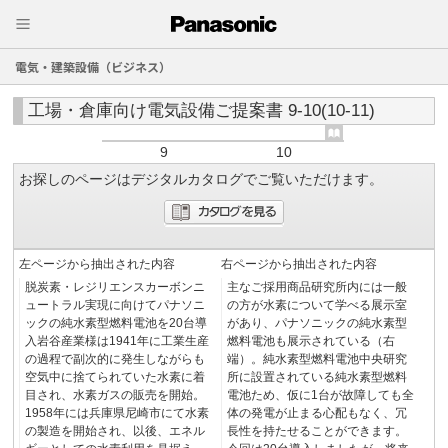
電気・建築設備（ビジネス）
工場・倉庫向け電気設備ご提案書 9-10(10-11)
9
10
お探しのページはデジタルカタログでご覧いただけます。
左ページから抽出された内容
右ページから抽出された内容
脱炭素・レジリエンスカーボンニ
主なご採用商品研究所内には一般
ュートラル実現に向けてパナソニ
の方が水素について学べる展示室
ックの純水素型燃料電池を20台導
があり、パナソニックの純水素型
入岩谷産業様は1941年に工業生産
燃料電池も展示されている（右
の過程で副次的に発生しながらも
端）。純水素型燃料電池中央研究
空気中に捨てられていた水素に着
所に設置されている純水素型燃料
目され、水素ガスの販売を開始。
電池ため、仮に1台が故障しても全
1958年には兵庫県尼崎市にて水素
体の発電が止まる心配もなく、冗
の製造を開始され、以後、エネル
長性を持たせることができます。