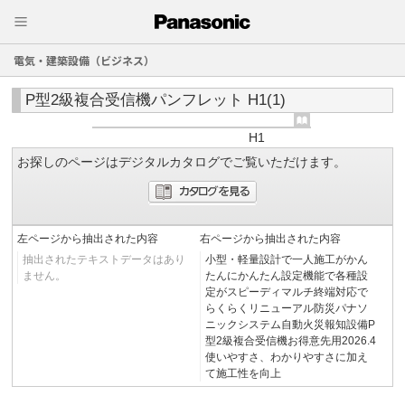
電気・建築設備（ビジネス）
P型2級複合受信機パンフレット H1(1)
H1
お探しのページはデジタルカタログでご覧いただけます。
左ページから抽出された内容
右ページから抽出された内容
抽出されたテキストデータはあり
小型・軽量設計で一人施工がかん
ません。
たんにかんたん設定機能で各種設
定がスピーディマルチ終端対応で
らくらくリニューアル防災パナソ
ニックシステム自動火災報知設備P
型2級複合受信機お得意先用2026.4
使いやすさ、わかりやすさに加え
て施工性を向上