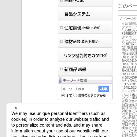
このペー
左ページか
寸法図埋込ボ
クアウト754
45049.62
5155501
クアウト（A
ノックアウ
2915737
型1級受信
埋込型内器
回線埋込型内
BVJ101
BVJ101
BVJ101
BVJ301
BVJ301
BVJ3020
孔500R5
M6（受
（BVJ10
45451
にこのカ
い上げ後
ンプ・電
が添付さ
品質保証
保証期間
対応させ
引き渡し
品の希望
マイバインダーは空です。
商品の引
観は予告
実物とで
い。●こ
たは当社