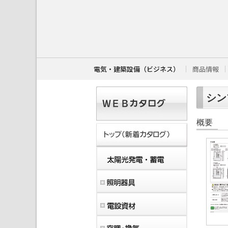
こ
こ
か
ら
本
文
で
す
電気・建築設備（ビジネス）
商品情報
。
シンプ
概要