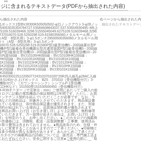
11
ジに含まれるテキストデータ(PDFから抽出された内容)
ら抽出された内容
右ページから抽出された
ックス1型BVJ8300K505050502-φ21ノックアウト3-φ28ノッ
抽出されたテキストデー
053035354784727.53584608843037.537.53554930495−M5上
75109.516039468.3298.51555045049.6275109.516039468.3298.
5737016070.528.5250298.519.81580356060メタルモール用ノッ
型・B型共用）3-φ1.5ポンチ29500500356060メタルモール用
ト（A型・B型共用）3-φ1.5ポンチ
016070.528.5250298.519.81580P型1級受信機5∼20回線露出型P
機/P型1級複合受信機露出型共通背面図P型1級受信機5∼20回線
P型1級複合受信機10∼20回線露出型P型1級複合受信機10∼20
器5回線：BVJ10105HK8回線：BVJ10108HK10回線：
10HK5回線：BVJ101051K8回線：BVJ101081K10回線：
101K15回線：BVJ10115HK20回線：BVJ10120HK15回線：
151K20回線：BVJ101201K10回線：BVJ3010HK15回線：
5HK20回線：BVJ3020HK10回線：BVJ30101K15回線：
51K20回線：
1K45030022512205077243103701020°20R25入線孔φ28AC入線
R8.5140かさ上げボックス BZ5 370310（受信機取付穴）3-
信機取付穴）（カウンターシンク）シンプルP-1受信機
1□□HKなど）151550壁151530500450（受信機取付穴）
5204-R39オーダー（寸法単位：mm）ご使用にあたってご購入の前
タログに記載の電気機器の保証期間は1年間です。ただし、お買
メンテナンス契約を結んでいただくことが必要です。なお、ラ
池などの消耗品は、対象外とさせていただきます。商品保証書
れている場合は、添付商品保証書が優先されます。また、別途
契約が結ばれている場合は、品質保証契約書が優先されます。
は商品お買い上げ日（お引き渡し日）より上記期間、無料修理
ていただきます。万一故障が起きた場合は、お買い上げ日（お
日）を特定のうえ、お申し出ください。●このカタログの掲載商
小売価格には、消費税、配送・設置調整費・工事費、使用済み
き取り費等は含まれておりません。●商品改良のため、仕様・外
なしに変更することがありますのでご了承ください。●印刷物と
は多少色味が異なる場合があります。あらかじめご了承くださ
のカタログの掲載商品の詳細については、販売店・専門施工店ま
におたずねください。安全に関するご注意●ご使用の前に、「取