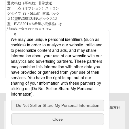
逐次鳴動（再鳴動）非常放送
対 応（オプション）ストロン
グタイプ（3・5回線）露出ボック
ス1J型BVJ8512埋込ボックス1J
型 BVJ8201※※希望小売価格には
消費税は含まれておりません。
200,000円210,000円11,600円
11,600円
BVJ25231BVJ25251BVJ8512BVJ
8201回線数品 番品 名希望小売
価格〈税抜〉受第24∼6号−−国家検
定型式番号3回線内器5回線内器ス
トロングタイプ埋込ボックス1J型
露出ボックス1J型5回線内器
BVJ25151K5回線内器 BVJ25251
サイトのご利用にあたって
クッキーポリシー
個人情報保護方針
電気・建築設備（ビジネス）
© Panasonic Electric Works Co., Ltd.