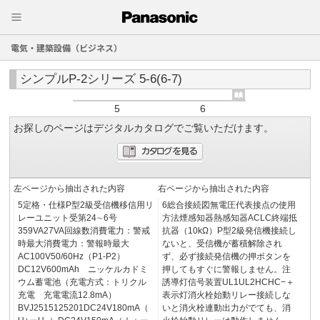
電気・建築設備（ビジネス）
シンプルP-2シリーズ 5-6(6-7)
5
6
お探しのページはデジタルカタログでご覧いただけます。
左ページから抽出された内容
右ページから抽出された内容
5定格・仕様P型2級受信機移信用リ
6総合接続図無電圧代表接点の使用
レーユニット受第24∼6号
方法煙感知器熱感知器ACLC終端抵
359VA27VA回線数消費電力：警戒
抗器（10kΩ）P型2級発信機接続し
時最大消費電力：警報時最大
ないと、受信機が蓄積解除され
AC100V50/60Hz（P1-P2）
ず、必ず接続発信機の押ボタンを
DC12V600mAh ニッケルカドミ
押してもすぐに警報しません。注
ウム蓄電池（充電方式：トリクル
誘導灯信号装置UL1UL2HCHC−＋
充電 充電電流12.8mA）
表示灯消火栓始動リレー接続しな
BVJ2515125201DC24V180mA（
いと消火栓連動出力がでても、消