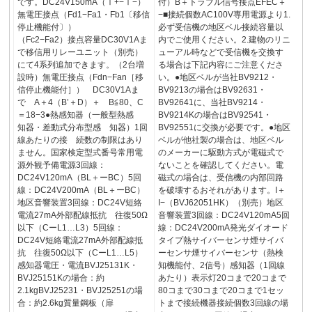
です。DC24V150mA（Ⅰ+−Ⅰ−）
付）B＋トラブル信号接点EFEC＋
無電圧接点（Fd1−Fa1・Fb1〔移信
−■接続個数AC100V専用電源より1.
停止機能付〕）
必ず受信機の地区ベル接続容量以
（Fc2−Fa2）接点容量DC30V1Aま
内でご使用ください。2.建物のリニ
で移信用リレーユニット（別売）
ューアル時などで受信機を交換す
にて4系列追加できます。（2台増
る場合は下記内容にご注意くださ
設時）無電圧接点（Fdn−Fan［移
い。●地区ベルが当社BV9212・
信停止機能付］） DC30V1Aま
BV9213の場合はBV92631・
で A＋4（B’＋D）＋ B≦80、C
BV92641に、当社BV9214・
＝18−3●熱感知器（一般型熱感
BV9214Kの場合はBV92541・
知器・差動式分布型感 知器）1回
BV92551に交換が必要です。●地区
線あたりの接 続数の制限はあり
ベルが他社製の場合は、地区ベル
ません。国家検定型式番号常用電
のメーカーに駆動方式が電磁式で
源外観予備電源3回線：
ないことを確認してください。電
DC24V120mA（BL＋ーBC）5回
磁式の場合は、受信機の内部回路
線：DC24V200mA（BL＋ーBC）
を破壊するおそれがあります。I＋
地区音響装置3回線：DC24V短絡
I−（BVJ62051HK）（別売）地区
電流27mA外部配線抵抗 往復50Ω
音響装置3回線：DC24V120mA5回
以下（CーL1…L3）5回線：
線：DC24V200mA発光ダイオード
DC24V短絡電流27mA外部配線抵
タイプ熱サイバーセンサ煙サイバ
抗 往復50Ω以下（CーL1…L5）
ーセンサ煙サイバーセンサ（熱検
感知器電圧・電流BVJ25131K・
知機能付、2信号）感知器（1回線
BVJ25151Kの場合：約
あたり）表示灯20コまで20コまで
2.1kgBVJ25231・BVJ25251の場
80コまで30コまで20コまで1セッ
合：約2.6kg質量鋼板（扉
トまで接続機器接続個数3回線の場