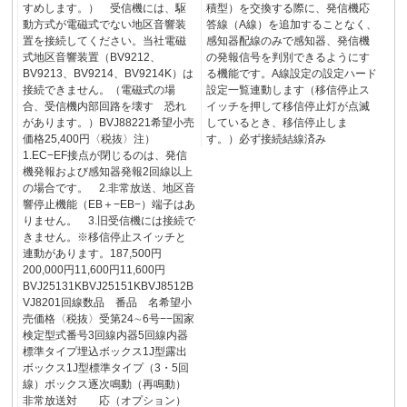
すめします。） 受信機には、駆
積型）を交換する際に、発信機応
動方式が電磁式でない地区音響装
答線（A線）を追加することなく、
置を接続してください。当社電磁
感知器配線のみで感知器、発信機
式地区音響装置（BV9212、
の発報信号を判別できるようにす
BV9213、BV9214、BV9214K）は
る機能です。A線設定の設定ハード
接続できません。（電磁式の場
設定一覧連動します（移信停止ス
合、受信機内部回路を壊す 恐れ
イッチを押して移信停止灯が点滅
があります。）BVJ88221希望小売
しているとき、移信停止しま
価格25,400円〈税抜〉注）
す。）必ず接続結線済み
1.EC−EF接点が閉じるのは、発信
機発報および感知器発報2回線以上
の場合です。 2.非常放送、地区音
響停止機能（EB＋−EB−）端子はあ
りません。 3.旧受信機には接続で
きません。※移信停止スイッチと
連動があります。187,500円
200,000円11,600円11,600円
BVJ25131KBVJ25151KBVJ8512B
VJ8201回線数品 番品 名希望小
売価格〈税抜〉受第24∼6号−−国家
検定型式番号3回線内器5回線内器
標準タイプ埋込ボックス1J型露出
ボックス1J型標準タイプ（3・5回
線）ボックス逐次鳴動（再鳴動）
非常放送対 応（オプション）