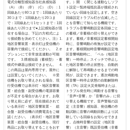
電式分離型感知器当社炎感知器
す。）開 く閉じる連動なしソフ
（A）（B）（B’）（C）（D）：1
ト設定一覧終端抵抗器が接続され
回線あたり80コまで：1回線あたり
ていない回線を設定します。空き
30コまで：1回線あたり20コま
回線設定トラブル灯が点滅したこ
で：1回線あたり1セットまで：1回
とを音響にて知らせる機能です。
線あたり20コまで●上記感知器が混
トラブル音響鳴動設定各回線ごと
在する場合は、下記の方程式によ
の蓄積／非蓄積の切り替えができ
り接続数を決めてください。注）1.
ます。蓄積／非蓄積設定蓄積開始
地区音響装置・表示灯は受信機の
時に、音響鳴動の有無が設定でき
容量内で接続してください。 2.オ
ます。蓄積開始時音響鳴動設定地
プションにて非常放送連動が可能
区音響鳴動時に、「ベル（地区音
です。 3.煙感知器（蓄積型）・蓄
響）一時停止」スイッチで停止し
積式中継器は接続できません。 4.
た地区音響の停止状態を、自動的
この商品は屋内専用です。屋外に
に解除して再鳴動させるまでの時
は設置しないでください。 ※受
間が、設定できます。逐次鳴動地
信機をお取り替えされる場合、現
区音響一時停止状態の自動解除時
行受信機では表示灯・地区音響装
間（TA）設定火災発報時または、
置・総合盤・副受信機の電源容量
トラブル発生時に鳴動する音響を
が不足する場合があります。お取
「音声+音響」か「音響のみ」に切
り替え前に必ず、現在接続されて
り替える機能です。音声警報の設
いる表示灯・地区音響装置・ 総
定（主音響）感知器、発信機の作
合盤・副受信機の消費電流をご確
動試験に音響の鳴動回数により試
認ください。（表示灯・地区音響
験している回線をお知らせできま
装置・総合盤・副受信機も、現行
す。点検時音響の設定（地区音
商品にお取り替えすることをおす
響）（主音響）既設受信機（非蓄