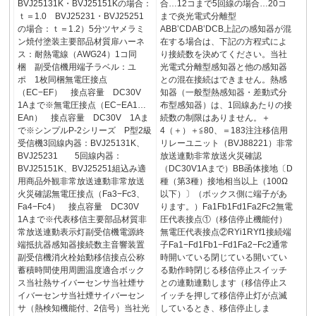
BVJ25131K・BVJ25151Kの場合：
合…12コまで5回線の場合…20コ
ｔ＝1.0 BVJ25231・BVJ25251
まで炎光電式分離型
の場合：ｔ＝1.2）5分ツヤメラミ
ABB’CDAB’DCB上記の感知器が混
ン焼付塗装主要部品材質扉ハーネ
在する場合は、下記の方程式によ
ス：耐熱電線（AWG24）1コ同
り接続数を決めてください。当社
梱 副受信機用端子ラベル：ユ
光電式分離型感知器と他の感知器
ポ 1枚同梱無電圧接点
との混在接続はできません。熱感
（EC−EF） 接点容量 DC30V
知器（一般型熱感知器・差動式分
1Aまで※無電圧接点（EC−EA1…
布型感知器）は、1回線あたりの接
EAn） 接点容量 DC30V 1Aま
続数の制限はありません。＋
で※シンプルP‐2シリーズ P型2級
4（＋）＋≦80、＝183注注移信用
受信機3回線内器：BVJ25131K、
リレーユニット（BVJ88221）非常
BVJ25231 5回線内器：
放送連動非常放送火災確認
BVJ25151K、BVJ25251組込み適
（DC30V1Aまで）BB函体接地〔D
用商品外観非常放送連動非常放送
種（第3種）接地相当以上（100Ω
火災確認無電圧接点（Fa3−Fc3、
以下）〕（ボックス側に端子があ
Fa4−Fc4） 接点容量 DC30V
ります。）Fa1Fb1Fd1Fa2Fc2無電
1Aまで※代表移信主要部品材質非
圧代表接点①（移信停止機能付）
常放送連動表示灯副受信機電源終
無電圧代表接点②RYi1RYf1接続端
端抵抗器感知器接続数主音響装置
子Fa1−Fd1Fb1−Fd1Fa2−Fc2通常
副受信機消火栓始動移信接点公称
時開いている閉じている開いてい
蓄積時間使用周囲温度適合ボック
る動作時閉じる移信停止スイッチ
ス当社熱サイバーセンサ当社煙サ
との連動連動します（移信停止ス
イバーセンサ当社煙サイバーセン
イッチを押して移信停止灯が点滅
サ（熱検知機能付、2信号）当社光
しているとき、移信停止しま