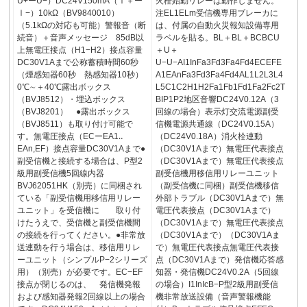
U+ーU−）DC24V150mA（Ⅰ＋ー
火栓始動リレーは動作しません。
Ⅰ−）10kΩ（BV9840010）
注EL1ELm受信機専用ブレーカに
（5.1kΩの対応も可能）警報音（断
は、付属の自動火災報知設備専用
続音）＋音声メッセージ 85dB以
ラベルを貼る。BL＋BL＋BCBCU
上無電圧接点（H1−H2）接点容量
＋U＋
DC30V1Aまで公称蓄積時間60秒
U−U−AI1InFa3Fd3Fa4Fd4ECEFE
（煙感知器60秒 熱感知器10秒）
A1EAnFa3Fd3Fa4Fd4AL1L2L3L4
0℃∼＋40℃露出ボックス
L5C1C2H1H2Fa1Fb1Fd1Fa2Fc2T
（BVJ8512）・埋込ボックス
BIP1P2地区音響DC24V0.12A（3
（BVJ8201） ●露出ボックス
回線の場合）表示灯交流電源副受
（BVJ8511）も取り付け可能で
信機電源共通線（DC24V0.15A）
す。無電圧接点（ECーEA1‥
（DC24V0.18A）消火栓連動
EAn,EF）接点容量DC30V1Aまで●
（DC30V1Aまで）無電圧代表接点
副受信機と接続する場合は、P型2
（DC30V1Aまで）無電圧代表接点
級用副受信機5回線内器
副受信機用移信用リレーユニット
BVJ62051HK（別売）に同梱され
（副受信機に同梱）副受信機移信
ている「副受信機用移信用リレー
外部トラブル（DC30V1Aまで）無
ユニット」を受信機に 取り付
電圧代表接点（DC30V1Aまで）
けたうえで、受信機と副受信機間
（DC30V1Aまで）無電圧代表接点
の接続を行ってください。●非常放
（DC30V1Aまで）（DC30V1Aま
送連動を行う場合は、移信用リレ
で）無電圧代表接点無電圧代表接
ーユニット（シンプルP−2シリーズ
点（DC30V1Aまで）発信機応答感
用）（別売）が必要です。EC−EF
知器・発信機DC24V0.2A（5回線
接点が閉じるのは、 発信機発報
の場合）I1InIcB−P型2級用副受信
および感知器発報2回線以上の場合
機非常放送設備（音声警報機能