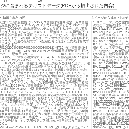
17
18
ジに含まれるテキストデータ(PDFから抽出された内容)
ら抽出された内容
右ページから抽出された
続図GP型1級受信機（DC24Vガス警報器電源内蔵型）ガス警報
18リニューアルのご案
線亘長早見表（DC24Vシステムで外部電源としてBG5203Hを
の場合、交換の目安は15∼
場合）DC24Vガス漏れ警報システムを設置する場合、ガス警報
BVJ34□□BVF37□□H、B
流が大きく（DC24V、100mA）、配線抵抗による電圧降下の
BVJ18□□BVF13□□H、B
ス警報器の最低印加電圧（DC17V）以下にならない様に設計施
10∼38号1999年BZJ1
要があります。●配線亘長とは、ガス警報器電源から最も離れた
第6∼10∼1号1999年BVJ3
器までの 片道の距離です。●配線亘長（片道）は次の計算式で
6∼10号1999年BZJ1、
ともできます。
BZJ1、BZJ9受第6∼18∼
07010020030050070010002000300012345710↑ガス警報器取付
様内容による受第61∼37号
（片道）（m）→φ0.9φ1.2φ1.6GEP警報器電源配線亘長1回路
品1995年BZ1、BZ9
までVd 配線長（m）＝ ×10002×I×R×NVd：許
ない機器。地区音響装置2
（10V）I：警報器消費電流（0.1A）N：警報器接続数R：配線
導体式）10年煙式感知器1
mm…29.2Ω／km1.2mm…15.8Ω／km1.6mm…8.92Ω／
61∼28号全部品1995年BV
mm…5.65Ω／km注1）警報器は有電圧出力型をご使用ください。注
6∼10号1999年BVJ12□
器およびガス漏れ中継器には極性がありますのでご注意くださ
BVJ11□□BVJ101□□HK
）ガス漏れ表示灯中継器およびガス漏れ中継器で警報器を接続し
による受第60∼40∼3号19
がある場合、結線されているわたり線は外さないでください。
BV26□□□□BVJ30□□HK
報器が取り外されたり警報器の電源線や信号線が断線すると、受
年BZ1、BZ9仕様内容による
障地区灯が点滅し、ブザーが鳴ります。注5）ガス警報器は、1
第60∼40∼2号1988年BV
までとしてください。注6）AC100V用ガス警報器を接続する場
60∼40∼2号1988年BV18
受信機にDC24Vガス警報器電源を内蔵しないタイプも対応可能
60∼40∼1号1986年BZ1
ガス漏れ部のみ抜粋。P型1級複合受信機部は9ページをご覧くだ
54∼28∼2号1985年BZ
G+−G+−G+−G+−G+G+−−G+−G+−G+−G+−G+G+−G+−G+−
BV23□□□□J受第54∼28号
受信機1回線あたり1個警報器中継器中継器電源警報器中継器ガス警
54∼28号1985年BZ31□
〔受信機に内蔵〕警報器を1回線あたり1個接続する場合警報器
1987年BV16□□、BV17□
あたり複数個接続する場合あき回線については、結線終了後ディ
年BV21□□□□K受第51∼6号
ッチを「あき」側に設定してください。終端の表示灯はΩとGlを
第51∼6号1979年BV15□
で接続してください。1回線を表示灯により複数区画する接続方
品1976年BV11□□商
れ表示灯中継器は1回線あたり10個まで、受信機1台あたり30個
BVJ101□□HKBVJ1
漏れ表示灯中継器1個あたりガス漏れ中継器は3個まで接続でき
部品全部品全部品全部品
C100V専用電源より（専用ブレーカには付属のガス漏れ火災警報
全部品全部品全部品全部
ラベルを貼る。）ガス警報器ガス漏れ表示灯中継器ガス漏れ中
品全部品全部品BVF31□□、
GC１
2002年BVJ13□□BVJ10
S+GL3GC3GSG+1G−1G+2G−2G+3G−3G+1G−1G+2G−2G+3
全部品BVF16□□BVF13□