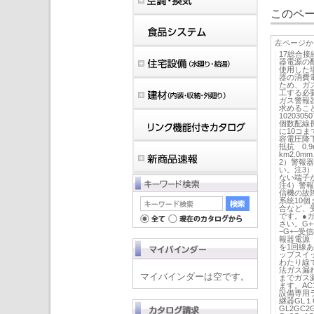
このペー
左ページか
17総合接
器電源の配
使用した
器の消費電
ため、ガ
工する必
ガス警報
求めるこ
1020305
個数配線長
に10コ
容電圧降下
抵抗 0.9
km2.0
2）警報
い。注3
ない端子
注4）警
信機の故
系統10個
合など、
です。●
さい。G+−
−G+−
報器電源
を1回線
ップスイ
わたり線
法ガス漏
マイバインダーは空です。
までガス
ます。A
設備専用
継器GL１
GL2GC2G