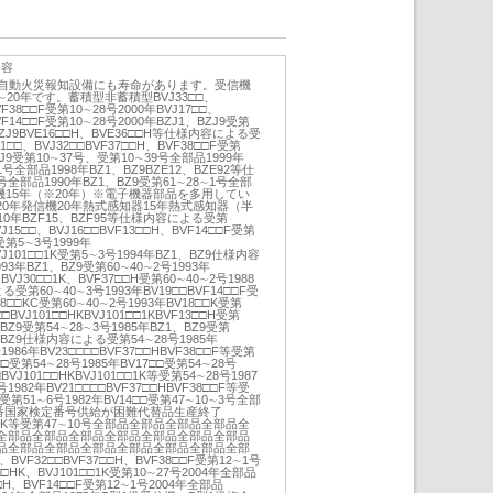
内容
内自動火災報知設備にも寿命があります。受信機
20年です。蓄積型非蓄積型BVJ33□□、
VF38□□F受第10∼28号2000年BVJ17□□、
VF14□□F受第10∼28号2000年BZJ1、BZJ9受第
、BZJ9BVE16□□H、BVE36□□H等仕様内容による受
1□□、BVJ32□□BVF37□□H、BVF38□□F受第
BZJ9受第10∼37号、受第10∼39号全部品1999年
1号全部品1998年BZ1、BZ9BZE12、BZE92等仕
全部品1990年BZ1、BZ9受第61∼28∼1号全部
受信機15年（※20年）※電子機器部品を多用してい
0年発信機20年熱式感知器15年熱式感知器（半
0年BZF15、BZF95等仕様内容による受第
J15□□、BVJ16□□BVF13□□H、BVF14□□F受第
□受第5∼3号1999年
BVJ101□□1K受第5∼3号1994年BZ1、BZ9仕様内容
93年BZ1、BZ9受第60∼40∼2号1993年
、BVJ30□□1K、BVF37□□H受第60∼40∼2号1988
受第60∼40∼3号1993年BV19□□BVF14□□F受
18□□KC受第60∼40∼2号1993年BV18□□K受第
□□BVJ101□□HKBVJ101□□1KBVF13□□H受第
、BZ9受第54∼28∼3号1985年BZ1、BZ9受第
1、BZ9仕様内容による受第54∼28号1985年
1986年BV23□□□□BVF37□□HBVF38□□F等受第
□□□受第54∼28号1985年BV17□□受第54∼28号
□BVJ101□□HKBVJ101□□1K等受第54∼28号1987
1982年BV21□□□□BVF37□□HBVF38□□F等受
□受第51∼6号1982年BV14□□受第47∼10∼3号全部
品品番国家検定番号供給が困難代替品生産終了
01□□1K等受第47∼10号全部品全部品全部品全部品全
全部品全部品全部品全部品全部品全部品全部品
品全部品全部品全部品全部品全部品全部品全部
BVF32□□BVF37□□H、BVF38□□F受第12∼1号
1□□HK、BVJ101□□1K受第10∼27号2004年全部品
□H、BVF14□□F受第12∼1号2004年全部品