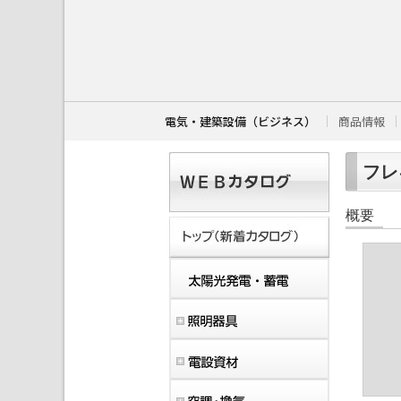
こ
こ
か
ら
本
文
で
す
電気・建築設備（ビジネス）
商品情報
。
フレキ
概要