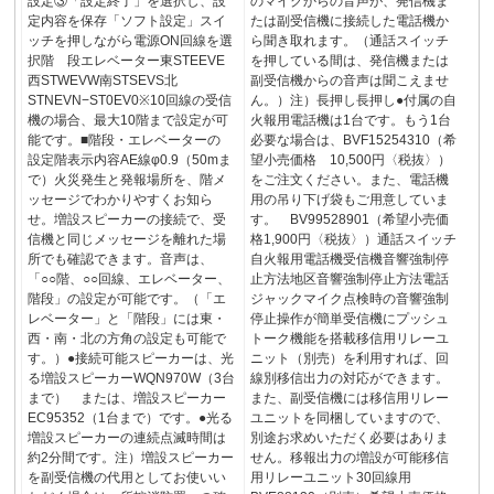
設定③「設定終了」を選択し、設
のマイクからの音声が、発信機ま
定内容を保存「ソフト設定」スイ
たは副受信機に接続した電話機か
ッチを押しながら電源ON回線を選
ら聞き取れます。（通話スイッチ
択階 段エレベーター東STEEVE
を押している間は、発信機または
西STWEVW南STSEVS北
副受信機からの音声は聞こえませ
STNEVN−ST0EV0※10回線の受信
ん。）注）長押し長押し●付属の自
機の場合、最大10階まで設定が可
火報用電話機は1台です。もう1台
能です。■階段・エレベーターの
必要な場合は、BVF15254310（希
設定階表示内容AE線φ0.9（50mま
望小売価格 10,500円〈税抜〉）
で）火災発生と発報場所を、階メ
をご注文ください。また、電話機
ッセージでわかりやすくお知ら
用の吊り下げ袋もご用意していま
せ。増設スピーカーの接続で、受
す。 BV99528901（希望小売価
信機と同じメッセージを離れた場
格1,900円〈税抜〉）通話スイッチ
所でも確認できます。音声は、
自火報用電話機受信機音響強制停
「○○階、○○回線、エレベーター、
止方法地区音響強制停止方法電話
階段」の設定が可能です。（「エ
ジャックマイク点検時の音響強制
レベーター」と「階段」には東・
停止操作が簡単受信機にプッシュ
西・南・北の方角の設定も可能で
トーク機能を搭載移信用リレーユ
す。）●接続可能スピーカーは、光
ニット（別売）を利用すれば、回
る増設スピーカーWQN970W（3台
線別移信出力の対応ができます。
まで） または、増設スピーカー
また、副受信機には移信用リレー
EC95352（1台まで）です。●光る
ユニットを同梱していますので、
増設スピーカーの連続点滅時間は
別途お求めいただく必要はありま
約2分間です。注）増設スピーカー
せん。移報出力の増設が可能移信
を副受信機の代用としてお使いい
用リレーユニット30回線用