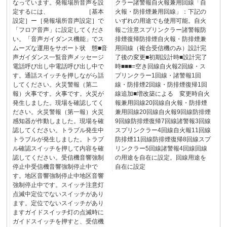
なっています。発報場所音声を設
クラー諸警報自火報兼用回線「自
定するには、 ［基本
火報・防排煙兼用回線」：下記の
設定］ー［発報場所音声設定］で
いずれの用途でも使用可能。自火
「フロア音声」に設定してくださ
報ご注意スプリンクラー諸警報防
い。「音声ガイダンス機能」でス
排煙復帰防排煙自火報・防排煙兼
ムーズな運用をサポート状 態■音
用回線（複合受信機のみ）設計完
声ガイダンス一覧音声メッセージ
了後の変更■初期設計時■設計完了
電話呼び出し中電話呼び出し中で
時■■■=空き回線自火報2回線・ス
す。通話スイッチを押しながら話
プリンクラー1回線・諸警報1回
してください。火災警報（第二
線・防排煙2回線・防排煙復帰1回
報）火事です。火事です。火災が
線追加■増改築による 変更時自火
発生しました。現場を確認してく
報兼用回線20回線自火報・防排煙
ださい。火災警報（第一報）火災
兼用回線20回線自火報9回線防排煙
感知器が作動しました。現場を確
9回線防排煙復帰7回線諸警報3回線
認してください。トラブル発生中
スプリンクラー4回線自火報11回線
トラブルが発生しました。トラブ
防排煙11回線防排煙復帰8回線スプ
ル確認スイッチを押して内容を確
リンクラー5回線諸警報4回線回線
認してください。受信機音響強制
の用途を自在に設定。回線用途を
停止中受信機音響強制停止中で
自在に設定
す。地区音響強制停止中地区音響
強制停止中です。スイッチ注意灯
点滅中定位でないスイッチがあり
ます。定位でないスイッチがあり
ますガイドスイッチ灯の点滅時に
ガイドスイッチを押すと、受信機