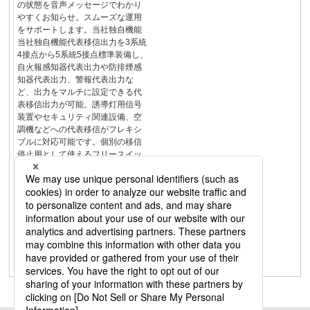
の状態を音声メッセージでわかり
やすくお知らせ。スムーズな運用
をサポートします。当社独自機能
当社独自機能代表移信出力を3系統
4接点から5系統5接点標準装備し、
自火報感知器代表出力や防排煙感
知器代表出力、警報代表出力な
ど、出力をマルチに設定できる代
表移信出力が可能。誘導灯用信号
装置やセキュリティ関連設備、空
調機などへの代表移信がフレキシ
ブルに対応可能です。個別の移信
停止用として使えるフリースイッ
チを５回路標準装備出力設定（非
常時連携設備への信号出力）非常
時連携設備
Fa1Fb1Fc1Fa2Fb2Fc2Fa3Fc3Fa4
Fb4Fc4Fa5Fc5警備会社エレベータ
ー中央監視盤誘導灯移信出力を回
線別に設定可能に火災通報装置回
路別に移信停止の有効・無効設定
が可能使いやすいP.13