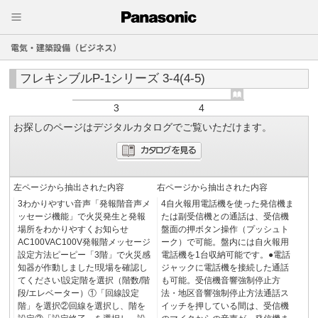
電気・建築設備（ビジネス）
フレキシブルP-1シリーズ 3-4(4-5)
3
4
お探しのページはデジタルカタログでご覧いただけます。
左ページから抽出された内容
右ページから抽出された内容
3わかりやすい音声「発報階音声メ
4自火報用電話機を使った発信機ま
ッセージ機能」で火災発生と発報
たは副受信機との通話は、受信機
場所をわかりやすくお知らせ
盤面の押ボタン操作（プッシュト
AC100VAC100V発報階メッセージ
ーク）で可能。盤内には自火報用
設定方法ピーピー「3階」で火災感
電話機を1台収納可能です。●電話
知器が作動しました!現場を確認し
ジャックに電話機を接続した通話
てください!設定階を選択（階数/階
も可能。受信機音響強制停止方
段/エレベーター）①「回線設定
法・地区音響強制停止方法通話ス
階」を選択②回線を選択し、階を
イッチを押している間は、受信機