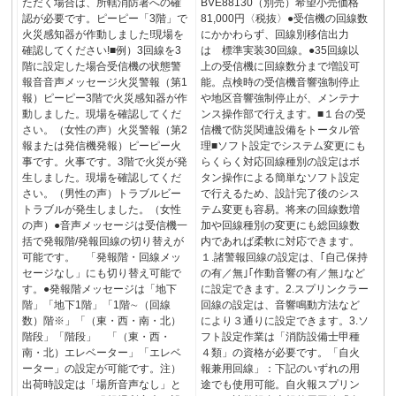
ただく場合は、所轄消防署への確
BVE88130（別売）希望小売価格
認が必要です。ピーピー「3階」で
81,000円〈税抜〉●受信機の回線数
火災感知器が作動しました!現場を
にかかわらず、回線別移信出力
確認してください!■例）3回線を3
は 標準実装30回線。●35回線以
階に設定した場合受信機の状態警
上の受信機に回線数分まで増設可
報音音声メッセージ火災警報（第1
能。点検時の受信機音響強制停止
報）ピーピー3階で火災感知器が作
や地区音響強制停止が、メンテナ
動しました。現場を確認してくだ
ンス操作部で行えます。■１台の受
さい。（女性の声）火災警報（第2
信機で防災関連設備をトータル管
報または発信機発報）ピーピー火
理■ソフト設定でシステム変更にも
事です。火事です。3階で火災が発
らくらく対応回線種別の設定はボ
生しました。現場を確認してくだ
タン操作による簡単なソフト設定
さい。（男性の声）トラブルビー
で行えるため、設計完了後のシス
トラブルが発生しました。（女性
テム変更も容易。将来の回線数増
の声）●音声メッセージは受信機一
加や回線種別の変更にも総回線数
括で発報階/発報回線の切り替えが
内であれば柔軟に対応できます。
可能です。 「発報階・回線メッ
１.諸警報回線の設定は、｢自己保持
セージなし」にも切り替え可能で
の有／無｣｢作動音響の有／無｣など
す。●発報階メッセージは「地下
に設定できます。2.スプリンクラー
階」「地下1階」「1階∼（回線
回線の設定は、音響鳴動方法など
数）階※」「（東・西・南・北）
により３通りに設定できます。3.ソ
階段」「階段」 「（東・西・
フト設定作業は「消防設備士甲種
南・北）エレベーター」「エレベ
４類」の資格が必要です。「自火
ーター」の設定が可能です。注）
報兼用回線」：下記のいずれの用
出荷時設定は「場所音声なし」と
途でも使用可能。自火報スプリン