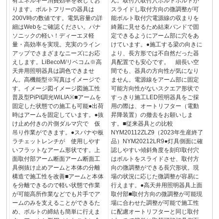
有エネルギー消費効率を表してお
ん。取付穴取付穴ボルトボルトが
ります。ボルトフリーの器具は
スライドし取付方向の微調整が可
200V時の数値です。電気容量の詳
能ボルト取付穴電源線の収まりを
細はWebをご確認ください。パナ
綺麗に見せるため結束バンドで固
ソニックの軽い！ディーエヌ軽
定できるようにアーム部に穴をあ
量・高効率を実現。充実のライン
けています。●施工する梁の向きに
アップでさまざまなニーズにお応
より、長方形では不自然だった器
えします。LiBecoM/リベコム※高
具配置でも安心です。 細長い空
天井用照明器具は調色できませ
間でも、器具の方向性が気になり
ん。高機能型※写真はイメージで
ません。電源線をアーム部に固定
す。イメージ図イメージ図施工性
可能方向性がないスクエア形状で
普及型PiPit調光WiLIA※■アームを
すっきり施工LED照明器具をご採
固定した状態での施工も可能●出荷
用の際は、オートリフター（電動
時はアームを固定しています。●抜
昇降装置）の撤去をお願いしま
け止め付きの片側ダルマ穴で 仮
す。■従来器具との比較
吊り作業ができます。●スパナや板
NYM20112ZLZ9（2023年生産終了
ラチェットレンチが 使用しやす
品）NYM20212LR9●灯具側面に確
いフラットなアーム形状です。上
認しやすい傾斜角度を刻印取付穴
面取付部アーム断面アーム断面工
はボルトをスライドさせ、取付方
具例抜け止めアームと本体の分離
向の微調整ができる長穴形状。現
構造で施工性を改善■アームと本体
場の状況に応じた微調整が容易に
を分離できるので軽い状態で作業
行えます。●高天井用照明器具上面
が可能高所作業などでも片手でア
取付部■取付方向の微調整が可能現
ームのみを支えることができるた
場に合わせた調整が可能で施工性
め、ボルトの締結も簡単に行えま
に配慮オートリフターと同じ取付