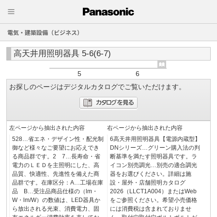
電気・建築設備（ビジネス）
高天井用照明器具 5-6(6-7)
5
6
お探しのページはデジタルカタログでご覧いただけます。
左ページから抽出された内容
右ページから抽出された内容
528…省エネ・デザイン性・配光制
6高天井用照明器具【電源内蔵型】
御など様々なご要望にお応えでき
DNシリーズ…グリーン購入法の判
る商品群です。2 7…長寿命・省
断基準を満たす照明器具です。ラ
電力のＬＥＤを主照明にした、高
イコン別売調光…別売の適合調光
品質、快適性、先進性を備えた商
器をお選びください。詳細は施
品群です。在庫区分：A…工場在庫
設・屋外・店舗照明カタログ
品 B…受注品商品仕様の（lm・
2026（LLCT1A004）またはWeb
W・lm/W）の数値は、LED器具か
をご参照ください。希望小売価格
ら放出される光束、消費電力、固
には消費税は含まれておりませ