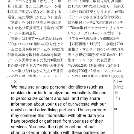
す。アームと形鋼（かたこう）金
ピッチで簡単に取替可能灯具側面
具（別途）または天井ボルトを電
に10°20°30°の刻印があり、傾斜天
動工具で固定♪♪梁などに固定する
井取付時の目安となります。■可動
場合、先に形鋼（かたこう）金具
式アームでさまざまな取付状況に
（別途）をつけた状態天井側にボ
対応取付ピッチ170mm取付ピッチ
ルトがあり直接固定する場合1灯用
170mm取付ピッチオートリフター
アーム＋形鋼金具
DNシリーズ170㎜5・10型オート
（別途）1灯用アームのみ約1㎏約
リフター代表品番：YB09502他
300g♪♪♪♪♪♪♪♪●H鋼への取り付けア
【対応機種：1灯用】・水銀灯700
ームに金具を取付アームをH鋼に取
形相当・マルチハロゲン灯400形相
付器具本体を取付器具本体を固定
当・水銀灯400形相当310㎜5・10
アームを天井ボルトに取付■電動工
型オートリフター代表品番：
具が使用できるのでH鋼や天井ボル
YB09512他【対応機種：2灯用】・
トへの取り付けもかんたん●天井面
水銀灯700形×2相当・マルチハロ
への取り付け本体アームアームと
ゲン灯1000形相当・水銀灯1000形
本体を固定するネジには十字溝付
相当30°0°30°332202247247オー
きの落下防止ネジを採用し、緩め
トリフターDNシリーズ同じ取付ピ
た時にネジを落とす心配がありま
ッチ信号線（別途）電源線（別
せん。切り欠き部には引っ掛けや
途）結束バンドすっきり施工！す
すく、外れにくい形状で簡単に作
っきり天井！
業が行えます。ポイント①ポイン
170mm310mm170mm310mm
ト②落下防止ワイヤーは本体部分
を保持しますので、万が一の場合
も安心です。ポイント③