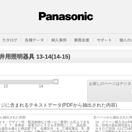
カタログ
各種データ
納入事例
業務支援
サポート
個人の
用照明器具 13-14(14-15)
お探しのページはデジタ
13
14
ジに含まれるテキストデータ(PDFから抽出された内容)
ら抽出された内容
右ページから抽出された
…省エネ・デザイン性・配光制御など様々なご要望にお応えできる
14…グリーン購入法の
す。2 7…長寿命・省電力のＬＥＤを主照明にした、高品質、
光…別売の適合調光器を
先進性を備えた商品群です。在庫区分：A…工場在庫品 B…受
カタログ2026（LLCT
様の（lm・W・lm/W）の数値は、LED器具から放出される光
格には消費税は含まれて