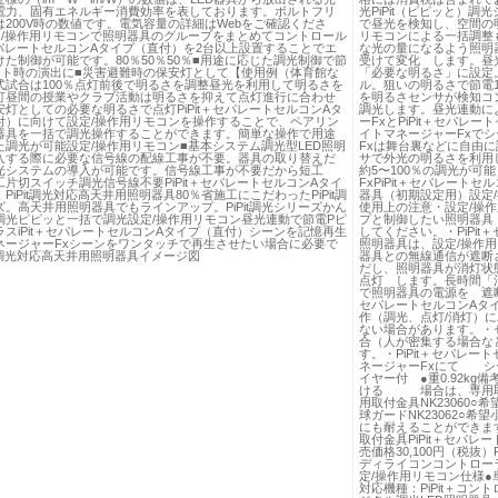
電力、固有エネルギー消費効率を表しております。ボルトフリ
光PiPit（ピピッと）
は200V時の数値です。電気容量の詳細はWebをご確認くださ
で昼光を検知し、空間の
定/操作用リモコンで照明器具のグループをまとめてコントロール
リモコンによる一括調整
＋セパレートセルコンAタイプ（直付）を2台以上設置することでエ
な光の量になるよう照明
た制御が可能です。80％50％50％■用途に応じた調光制御で節
受けて変化 します。昼
ント時の演出に■災害避難時の保安灯として【使用例（体育館な
「必要な明るさ」に設定
式試合は100％点灯前後で明るさを調整昼光を利用して明るさを
ル。狙いの明るさで節電
灯昼間の授業やクラブ活動は明るさを抑えて点灯進行に合わせ
を明るさセンサが検知コ
灯としての必要な明るさで点灯PiPit＋セパレートセルコンAタ
調光します。昼光連動に
付）に向けて設定/操作用リモコンを操作することで、ペアリン
ーFxとPiPit＋セパ
器具を一括で調光操作することができます。簡単な操作で用途
イトマネージャーFxで
た調光が可能設定/操作用リモコン■基本システム調光型LED照明
Fxは舞台裏などに自由
入する際に必要な信号線の配線工事が不要。器具の取り替えだ
サで外光の明るさを利用
光システムの導入が可能です。信号線工事が不要だから短工
約5〜100％の調光が可
片切スイッチ調光信号線不要PiPit＋セパレートセルコンAタイ
FxPiPit＋セパレート
PiPit調光対応高天井用照明器具80％省施工にこだわったPiPit調
器具（初期設定用）設定/
。高天井用照明器具でもラインアップ。PiPit調光シリーズかん
使用上の注意・設定/操作
調光ピピッと一括で調光設定/操作用リモコン昼光連動で節電Pピ
プと制御したい照明器具
スiPit＋セパレートセルコンAタイプ（直付）シーンを記憶再生
してください。・PiPi
ネージャーFxシーンをワンタッチで再生させたい場合に必要で
照明器具は、設定/操作
it調光対応高天井用照明器具イメージ図
器具との無線通信が遮断
だし、照明器具が消灯状態
点灯 します。長時間「
で照明器具の電源を 遮断
セパレートセルコンAタ
作（調光、点灯/消灯）
ない場合があります。・
合（人が密集する場合な
す。・PiPit＋セパレ
ネージャーFxにて シ
イヤー付 ●重0.92k
ける 場合は、専用取付
用取付金具NK23060○
球ガードNK23062○希
にも耐えることができま
取付金具PiPit＋セパレ
売価格30,100円（税抜
ディライコンコントローラN
定/操作用リモコン仕様●
対応機種：PiPit＋コ