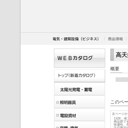
こ
こ
か
ら
本
文
で
す
電気・建築設備（ビジネス）
商品情報
。
高天井
概要
このペー
左ページか
1328
商品群で
快適性、
注品商品仕