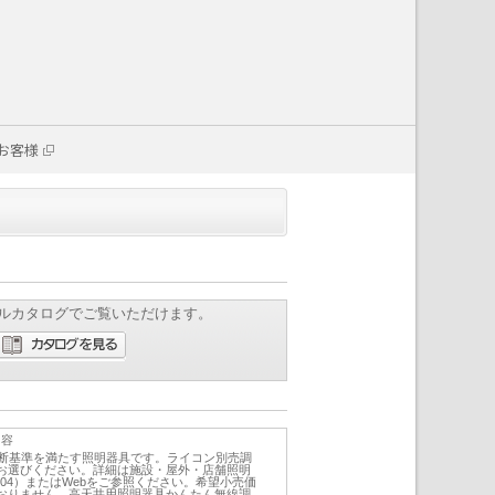
お客様
ルカタログでご覧いただけます。
内容
判断基準を満たす照明器具です。ライコン別売調
お選びください。詳細は施設・屋外・店舗照明
1A004）またはWebをご参照ください。希望小売価
おりません。高天井用照明器具かんたん無線調