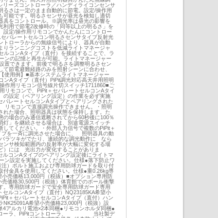
調光シリーズコントローラ／ハンディライコンセンサ
明るさは一定のまま自動的に節電。設定/操作用
も可能です。明るさセンサが昼光を検知し適切
器具をコントロール。※調光率は昼光の影響を
光利用で節電2改修時の「同等以上の明るさ」を
。設定/操作用リモコンでかんたんにコントロー
1セパレートセルコン明るさセンサタイプ反射光
ントローラからの無線信号により、器具が自動
よりランニングコストを低減ライトマネージャ
レートセルコンAタイプ（直付）を接続することで、ラ
シーンの記憶と再生が可能。ライトマネージャー
に設置できます。前後で明るさを調整明るさセン
して節電避難経路のみを照射シーンに合わせ、
能【使用例】■基本システムライトマネージャー
セルコンAタイプ（直付）PiPit調光対応高天井用照明
操作用リモコン信号線片切スイッチ1711860■ご
用リモコンで、PiPit＋セパレートセルコンAタイ
 の設定（ペアリング設定）の作業を必ず実施
t＋セパレートセルコンAタイプとペアリングされた
用 リモコンで直接調光操作できません。・照明
された場合、照明器具は状態を保持します。た
の場合のみ通信遮断されてから60秒後に100％
消灯」を継続させる場合は、別途電源スイッチ
してください。・外部入力信号で複数のPiPit＋
イプを一斉に調光させた場合に、 照明器具の動
にバラツキがでたり、連続的な調光動作に なら
センサ検知範囲内の反射率が大幅に変化する場
ど）には 光出力が変化することがありま
ートセルコンAタイプのペアリング設定後にライトマ
ーン設定を実施してください。仕様●落下防止ワ
g備考注）ボルト施工および専用防球ガードを取り付
金具を使用してください。仕様●重0.26kg専
希望小売価格13,000円（税抜）■オプション専用防
望小売価格30,500円（税抜）体育館でのボール衝撃
す。専用防球ガードで安全専用防球ガード専用
ートセルコンAタイプ（直付）NQ23185KA希望小
）PiPit＋セパレートセルコンAタイプ（直付）ハン
K25091A希望小売価格23,000円（税抜）設
単4アルカリ電池×2本同梱●リモコンホルダ同梱●
ントローラ、PiPitコントローラ、 当社製デ