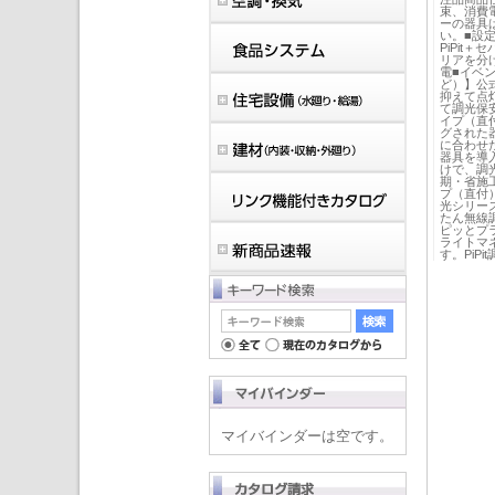
束、消費
ーの器具
い。■設
PiPit
リアを分け
電■イベ
ど）】公
抑えて点
て調光保安
イプ（直
グされた
に合わせ
器具を導
けで、調
期・省施工
プ（直付）
光シリーズ
たん無線
ピッとプラ
ライトマ
す。PiP
マイバインダーは空です。