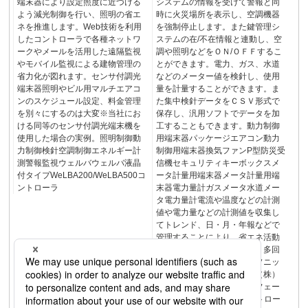
端末器により設定照度に近づける
システムの情報を受けて警報と同
よう減光制御を行い、照明の省エ
時に火災場所を表示し、空調機器
ネを推進します。Web技術を利用
を強制停止します。また鍵管理シ
したコントローラで各種ネットワ
ステムの在/不在情報と連動し、空
ークやメールを活用した遠隔監視
調や照明などをＯＮ/ＯＦＦするこ
やモバイル監視による建物管理の
とができます。電力、ガス、水道
省力化が図れます。センサ付調光
などのメーター値を検針し、使用
端末器照明やビル用マルチエアコ
量を計量することができます。ま
ンのスケジュール設定、料金管理
た集中検針データをＣＳＶ形式で
を別々にするのは大変※当社にお
保存し、汎用ソフトでデータを加
ける同等のセンサ付調光端末機を
工することもできます。動力制御
使用した場合の実例。照明制御動
用端末器パッケージエアコン動力
力制御検針空調制御エネルギー計
制御用端末器換気ファンP型防災受
測警報監視ウェルバウェルバ液晶
信機セキュリティキーボックスメ
付タイプWeLBA200/WeLBA500コ
ータ計量用端末器メータ計量用端
ントローラ
末器電力量計ガスメータ水道メー
タ電力量計電流や温度などの計測
値や電力量などの計測値を収集し
てトレンド、日・月・年報などで
管理することにより、省エネ活動
に役立てることができます。多回
路エネルギーモニタ〈パナソニッ
クスイッチギアシステムズ（株）
製〉室外機室内機インターフェー
スユニットリモコンI/Fコントロー