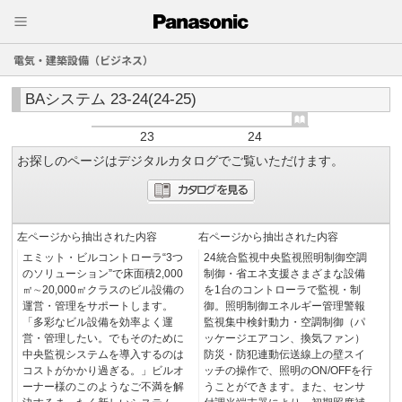
電気・建築設備（ビジネス）
BAシステム 23-24(24-25)
23
24
お探しのページはデジタルカタログでご覧いただけます。
左ページから抽出された内容
右ページから抽出された内容
エミット・ビルコントローラ“3つ
24統合監視中央監視照明制御空調
のソリューション”で床面積2,000
制御・省エネ支援さまざまな設備
㎡∼20,000㎡クラスのビル設備の
を1台のコントローラで監視・制
運営・管理をサポートします。
御。照明制御エネルギー管理警報
「多彩なビル設備を効率よく運
監視集中検針動力・空調制御（パ
営・管理したい。でもそのために
ッケージエアコン、換気ファン）
中央監視システムを導入するのは
防災・防犯連動伝送線上の壁スイ
コストがかかり過ぎる。」ビルオ
ッチの操作で、照明のON/OFFを行
ーナー様のこのようなご不満を解
うことができます。また、センサ