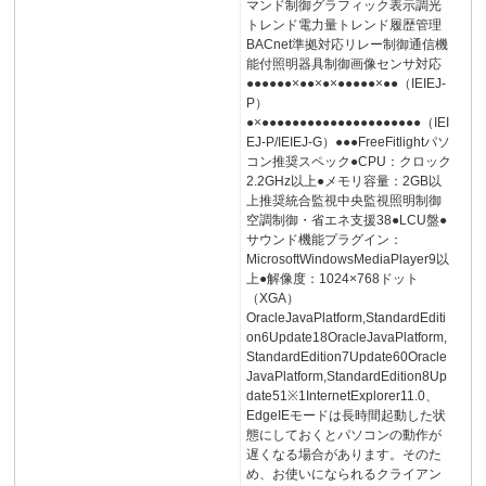
マンド制御グラフィック表示調光
トレンド電力量トレンド履歴管理
BACnet準拠対応リレー制御通信機
能付照明器具制御画像センサ対応
●●●●●●×●●×●×●●●●●×●●（IEIEJ-
P）
●×●●●●●●●●●●●●●●●●●●●●●（IEI
EJ-P/IEIEJ-G）●●●FreeFitlightパソ
コン推奨スペック●CPU：クロック
2.2GHz以上●メモリ容量：2GB以
上推奨統合監視中央監視照明制御
空調制御・省エネ支援38●LCU盤●
サウンド機能プラグイン：
MicrosoftWindowsMediaPlayer9以
上●解像度：1024×768ドット
（XGA）
OracleJavaPlatform,StandardEditi
on6Update18OracleJavaPlatform,
StandardEdition7Update60Oracle
JavaPlatform,StandardEdition8Up
date51※1InternetExplorer11.0、
EdgeIEモードは長時間起動した状
態にしておくとパソコンの動作が
遅くなる場合があります。そのた
め、お使いになられるクライアン