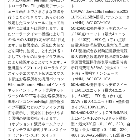
ステム構成例FreeFitlight照明コン
AC100V、50Hz/60Hz150W64ビッ
トローラFreeFitlight照明アナンシ
ト
ェータ画面上でさまざまな制御を
CPUWindows10IoTEnterprise202
行うことができます。あらかじめ
1LTSC21.5型●照明アナンシェータ
設定したスケジュールに従って自
（ANN）AC100V±10V、
動的に点滅または調光します。ま
50Hz/60Hz発停用タッチ式スイッ
たソーラータイマー機能により日
チ160点/ユニット（最大4ユニッ
の出/日の入時刻設定が容易に行え
ト、640窓）LED1色（赤）/点項
ます。目標照度値、調光出力値な
目電源主処理装置OS最大管理点数
どを同時に監視し、どれだけ省エ
LCU盤接続台数補助記憶容量電源
ネしているかの目安をグラフ表示
最大管理点数電源主処理装置OS表
により確認することができます。●
示画面電源操作部表示点数常時表
壁掛盤タイプ●コントローラタイプ
示灯消費電力35VA（最大4ユニッ
スイッチエヌマスト伝送エヌマス
ト時）●照明アナンシェータ
ト伝送お客様所有の汎用パソコン
（ANN）AC100V±10V、
EthernetEthernetEthernetイントラ
50Hz/60Hz発停用タッチ式スイッ
ネットイントラネット専用ネット
チ160点/ユニット（最大4ユニッ
ワークON/OFF端末器お客様所有の
ト、640窓）LED1色（赤）/点
汎用パソコンFreeFitlight壁掛盤タ
35VA（最大4ユニット時）●壁掛盤
イプ平面図などのグラフィック画
タイプAC100V±10V、
面を表示し、視覚的にわかりやす
50Hz/60Hz32ビットCPU64MB以
く照明の制御監視が行えます。
上15インチ1024×768ドット壁掛
（オプション）液晶ネームタッチ
型：最大320窓（0、160、320）自
スイッチフル2線式リモコンスイッ
立型：最大480窓（0、160、320、
チ（アドバンス形）スイッチ
480）200VA256回路、512回路●コ