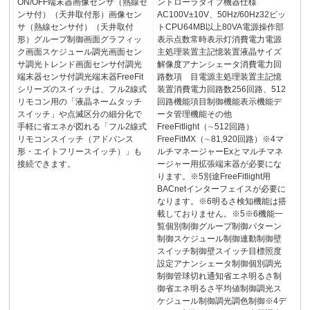
ON/OFF端末器画像センサ（熱線セ
ントローラタイプ機器仕様
ンサ付）（天井取付形）画像セン
AC100V±10V、50Hz/60Hz32ビッ
サ（熱線センサ付）（天井取付
トCPU64MB以上80VA電源操作部
形）グループ制御画面グラフィッ
表示点数常時表示灯消費電力電源
ク画面スケジュール調光画面セン
主処理装置主記憶装置液晶サイズ
サ調光トレンド画面センサ付調光
解像度アナンシェータ消費電力回
端末器センサ付調光端末器FreeFit
路数項 目電源主処理装置主記憶
シリーズのスイッチは、フル2線式
装置消費電力回路数256回路、512
リモコン用の「液晶ネームタッチ
回路機能項目制御機能表示機能デ
スイッチ」や点滅区分の細分化で
ータ管理機能その他
手軽に省エネが図れる「フル2線式
FreeFitlight（∼512回路）
リモコンスイッチ（アドバンス
FreeFitMX（∼81,920回路）※4マ
形・エイトフリースイッチ）」も
ルチマネージャーExとマルチマネ
接続できます。
ージャー用拡張端末器が必要にな
ります。※5別途FreeFitlight用
BACnetインターフェイスが必要に
なります。※6明るさ検知機能は搭
載しておりません。※5※6機能一
覧個別制御グループ制御パターン
制御スケジュール制御連動制御壁
スイッチ制御壁スイッチ目標照度
設定アナンシェータ制御個別調光
制御管球切れ通知省エネ明るさ制
御省エネ明るさ平均値制御調光ス
ケジュール制御調光調色制御※4デ