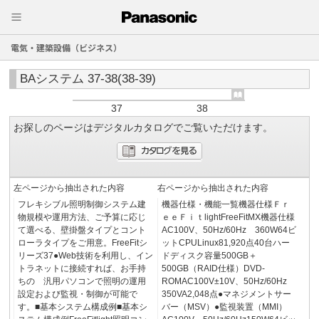
電気・建築設備（ビジネス）
BAシステム 37-38(38-39)
37
38
お探しのページはデジタルカタログでご覧いただけます。
左ページから抽出された内容
右ページから抽出された内容
フレキシブル照明制御システム建
機器仕様・機能一覧機器仕様Ｆｒ
物規模や運用方法、ご予算に応じ
ｅｅＦｉｔlightFreeFitMX機器仕様
て選べる、壁掛盤タイプとコント
AC100V、50Hz/60Hz 360W64ビ
ローラタイプをご用意。FreeFitシ
ットCPULinux81,920点40台ハー
リーズ37●Web技術を利用し、イン
ドディスク容量500GB＋
トラネットに接続すれば、お手持
500GB（RAID仕様）DVD-
ちの 汎用パソコンで照明の運用
ROMAC100V±10V、50Hz/60Hz
設定および監視・制御が可能で
350VA2,048点●マネジメントサー
す。■基本システム構成例■基本シ
バー（MSV）●監視装置（MMI）