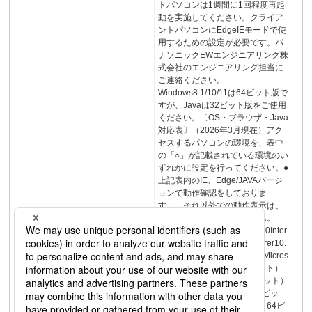
トパソコンは1週間に1回程度再起
動を実施してください。クライア
ントパソコンにEdgeIEモードで使
用するための設定が必要です。パ
ナソニックEWエンジニアリング株
式会社のエンジニアリング担当に
ご連絡ください。
Windows8.1/10/11は64ビット版で
すが、Javaは32ビット版をご使用
ください。〔OS・ブラウザ・Java
対応表〕（2026年3月現在）アク
セスするパソコンの環境を、表中
の「○」が記載されている環境のい
ずれかに設定を行ってください。●
上記表内のIE、Edge/JAVAバージ
ョンで動作確認をしておりま
す。 それ以外での動作表示は、
保証するものではありません。
※3※3※3InternetExplorer8.0Inter
netExplorer9.0InternetExplorer10.
0InternetExplorer11.0※1※2Micros
oftEdgeWindows11（64ビット）
○×××−−−−Windows7（32ビット）
××××○○○−Windows8.1（64ビッ
ト）×○○×−−−−Windows10（64ビ