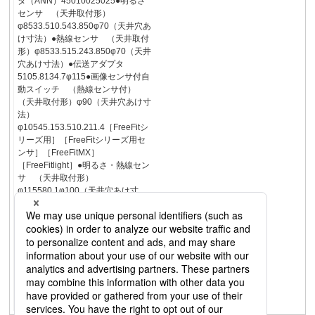
タ（ANN）45010025025●明るさ
センサ （天井取付形）
φ8533.510.543.850φ70（天井穴あ
け寸法）●熱線センサ （天井取付
形）φ8533.515.243.850φ70（天井
穴あけ寸法）●伝送アダプタ
5105.8134.7φ115●画像センサ付自
動スイッチ （熱線センサ付）
（天井取付形）φ90（天井穴あけ寸
法）
φ10545.153.510.211.4［FreeFitシ
リーズ用］［FreeFitシリーズ用セ
ンサ］［FreeFitMX］
［FreeFitlight］●明るさ・熱線セン
サ （天井取付形）
φ115580.1φ100（天井穴あけ寸
法）■寸法図（単位：mm）●ESU-
BA・FreeFitMX 空間環境セン
サ （画像・熱線付）
45.1φ105φ90（天井穴あけ寸法）
10.253.511.4●センサ付調光端末
器 （Aタイプ）（天井埋込形）●
センサ付調光端末器 （ANタイ
プ）（天井埋込形）
φ11559954.699φ115