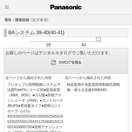
電気・建築設備（ビジネス）
BAシステム 39-40(40-41)
39
40
お探しのページはデジタルカタログでご覧いただけます。
左ページから抽出された内容
右ページから抽出された内容
フレキシブル照明制御システム寸
統合監視中央監視照明制御空調制
法図FreeFitシリーズ39●監視装置
御・省エネ支援40MEMO
（MMI、MSV）●LCU盤●照明アナ
ンシェータ（ANN）●コントローラ
用UPS●壁掛盤タイプ●照明コント
ローラ（LCU）
450100250254501005002545010
025025550120425125060015013
001400800700●照明アナンシェー