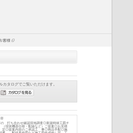
お客様
ルカタログでご覧いただけます。
内容
容の 打ち合わせ確認現地調査◎新築時竣工図チ
 （現状機器仕様・配線など）ご提案◎お見積
 定◎提案内容のご承認工 事◎商品手配◎施
領書、 配線系統図など施工図作成他）完 工