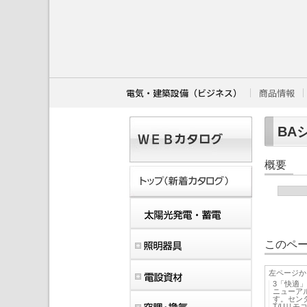
こ
こ
か
ら
本
文
で
す
電気・建築設備（ビジネス）
商品情報
。
BAシ
概要
このペー
左ページか
3「快適
ニューア
す。セン
T/Uリ