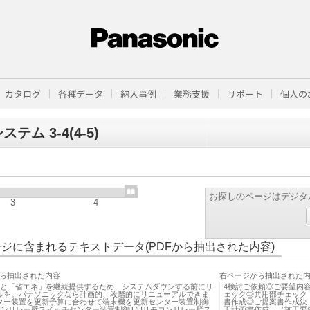
カタログ
各種データ
納入事例
業務支援
サポート
個人の
ステム 3-4(4-5)
お探しのページはデジタ
3
4
ジに含まれるテキストデータ(PDFから抽出された内容)
ら抽出された内容
右ページから抽出された
」と「省エネ」を継続提供するため、システムダウンする前にリ
4検討ご依頼◎ご要望内
ルを。パナソニックなら計画的、段階的にリニューアルできま
ェック◎共用部チェック
ター装置を更新予算に合わせて端末機を更新センター装置制御
書作成◎ご提案書作成決
モコンリレー壁スイッチセンター装置制御T/Uリモコンリレー壁ス
工計画書作成 （施工要