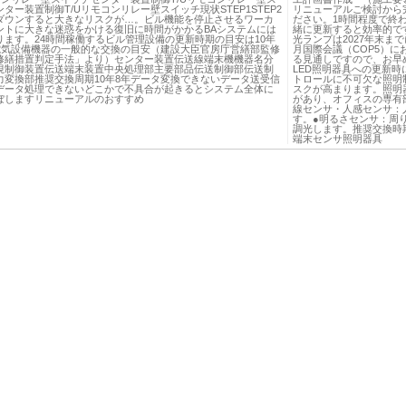
ター装置制御T/Uリモコンリレー壁スイッチ現状STEP1STEP2
リニューアルご検討から
ダウンすると大きなリスクが…。ビル機能を停止させるワーカ
ださい。1時間程度で終
ントに大きな迷惑をかける復旧に時間がかかるBAシステムには
緒に更新すると効率的です
ります。24時間稼働するビル管理設備の更新時期の目安は10年
光ランプは2027年末まで
電気設備機器の一般的な交換の目安（建設大臣官房庁営繕部監修
月国際会議（COP5）
修繕措置判定手法」より）センター装置伝送線端末機機器名分
る見通しですので、お早
視制御装置伝送端末装置中央処理部主要部品伝送制御部伝送制
LED照明器具への更新
力変換部推奨交換周期10年8年データ変換できないデータ送受信
トロールに不可欠な照明
データ処理できないどこかで不具合が起きるとシステム全体に
スクが高まります。照明器
ぼしますリニューアルのおすすめ
があり、オフィスの専有
線センサ・人感センサ：人
す。●明るさセンサ：周
調光します。推奨交換時期
端末センサ照明器具