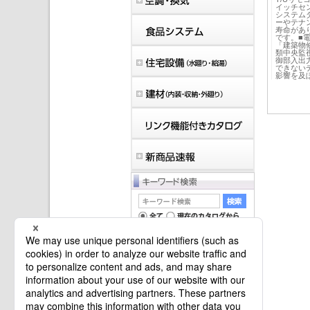
イッチセン
システム
ーやテナ
寿命があ
です。■
「建築物
類中央監
御部入出
できない
影響を及
マイバインダーは空です。