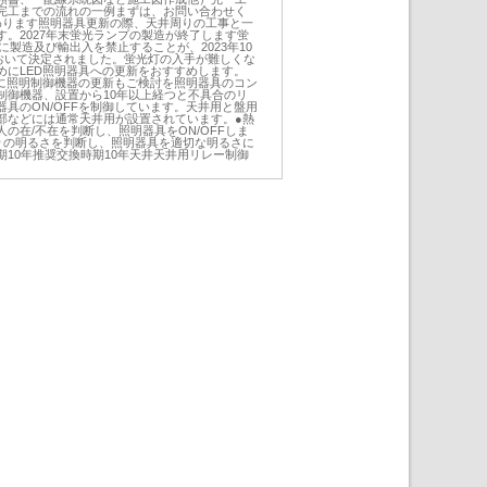
完工までの流れの一例まずは、お問い合わせく
わります照明器具更新の際、天井周りの工事と一
。2027年末蛍光ランプの製造が終了します蛍
に製造及び輸出入を禁止することが、2023年10
において決定されました。蛍光灯の入手が難しくな
めにLED照明器具への更新をおすすめします。
時に照明制御機器の更新もご検討を照明器具のコン
制御機器、設置から10年以上経つと不具合のリ
具のON/OFFを制御しています。天井用と盤用
部などには通常天井用が設置されています。●熱
の在/不在を判断し、照明器具をON/OFFしま
りの明るさを判断し、照明器具を適切な明るさに
10年推奨交換時期10年天井天井用リレー制御