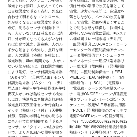
抑えて点灯。スケジュール制御で
から昼間は、高色温度を維持。窓
減光または消灯。人が入ってくれ
側は外光の活用で照度を落として
ば目標照度で明るく点灯。外光に
節電。夕方から夜間は、色温度を
合わせて明るさをコントロール。
落としながら、ベースの照度を落
外が暗くなると目標照度で明るく
として節電。壁側を明るくするこ
点灯。明るさセンサで制御中で
とで明るさ感を確保し、快適性を
も、人がいなければ減光または消
維持しながら節電に貢献。■システ
灯。外が暗くなっても人がいなけ
ム構成図リレー端末器（天井用）
れば自動で減光。滞在時、人のわ
一般照明器具ESU-BAコントローラ
ずかな動きまで検知し、点灯を継
ーセンター装置照明設備アナンシ
続。人の通過（移動）を検知し、
ェータ照明設備アナンシェータマ
減光制御。0lxの暗闇でも…人がい
ルチマネージャー用拡張端末器リ
ない状態が続けば、自動調光機能
レー端末器（盤内用）（照明制御
により消灯。センサ付調光端末器
伝送）︵照明制御伝送︶（IEIEJ-
（Aタイプ）（天井埋込形）センサ
P/IEIEJ-G（BACnet準拠））（MF
付調光端末器（ANタイプ）（天井
連動通信）（LSCL）（電源線）
埋込形）午前∼午後午前昼休み午後
（電源線）シーンの再生壁スイッ
夜夜人がいれば熱線センサで検知
チ・電源ON/OFF・シーン切替設定
し点灯。快適省エネ快適点灯継続
用タブレットEx・シーン設定・ス
減光点灯夜夜画像センサ付自動ス
ケジュール設定Wi-Fi専有部共用部
イッチ（熱線センサ付）（天井取
（PDCL）照明制御側のスイッチで
付形）窓際の照明を外光の明るさ
電源ON/OFFやシーン切替が可能。
に合わせて自動制御する「明るさ
（%）75502501008時22時10時12
センサ」や「タイマ」の組み合わ
時14時17時18時20時始業後始業前
せで、よりきめ細かな照明制御を
熱線センサ（天井取付形）マルチ