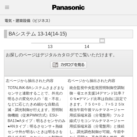
電気・建築設備（ビジネス）
BAシステム 13-14(14-15)
13
14
お探しのページはデジタルカタログでご覧いただけます。
左ページから抽出された内容
右ページから抽出された内容
TOTALINK-BAシステムさまざまな
統合監視中央監視照明制御空調制
センサと連動することで、外光の
御・省エネ支援14デマンド比率７
明るさの変化や人の「在・不在」
０％●デマンド比率は自由に設定で
などに応じたきめ細かな自動点
きます。７５０×０．７=５２５lx
滅・調光制御が行えます。照明制
相当午前午後マルチマネージャー
御機能（従来PWM方式）ESU-
用拡張端末器（分電盤用）フル２
BA13●Aタイプ：明るさセンサのみ
線式リモコンマルチマネージャー
●ANタイプ：明るさセンサ＋熱線
用拡張端末器（分電盤用）と接続
センサ外が明るいときは明るさを
し、調光調色制御が可能。午前中