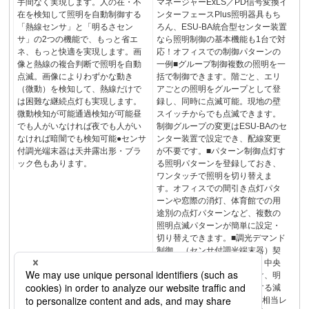
手間なく実現します。人の在・不
マネージャーExLS／PD信号変換イ
在を検知して照明を自動制御する
ンターフェースPlus照明器具もち
「熱線センサ」と「明るさセン
ろん、ESU-BA統合型センター装置
サ」の2つの機能で、もっと省エ
なら照明制御の基本機能も1台で対
ネ、もっと快適を実現します。画
応！オフィスでの制御パターンの
像と熱線の複合判断で照明を自動
一例■グループ制御複数の照明を一
点滅。画像によりわずかな動き
括で制御できます。階ごと、エリ
（微動）を検知して、熱線だけで
アごとの照明をグループとして登
は困難な継続点灯も実現します。
録し、同時に点滅可能。現地の壁
微動検知が可能通過検知が可能昼
スイッチからでも点滅できます。
でも人がいなければ夜でも人がい
制御グループの変更はESU-BAのセ
なければ暗闇でも検知可能●センサ
ンター装置で設定でき、配線変更
付調光端末器は天井露出形・ブラ
が不要です。■パターン制御点灯す
ック色もあります。
る照明パターンを登録しておき、
ワンタッチで照明を切り替えま
す。オフィスでの間引き点灯パタ
ーンや窓際の消灯、体育館での用
途別の点灯パターンなど、複数の
照明点滅パターンが簡単に設定・
切り替えできます。■調光デマンド
制御 （センサ付調光端末器）契
約電力量が越えそうな場合、中央
監視盤のデマンド信号を受け、明
るさ目標値を強制的に変更する減
光調光を行います。７５０lx相当レ