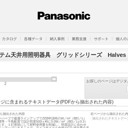
カタログ
各種データ
納入事例
業務支援
サポート
個人の
テム天井用照明器具 グリッドシリーズ Halves（
お探しのページはデジタ
2
ジに含まれるテキストデータ(PDFから抽出された内容)
ら抽出された内容
右ページから抽出された
ハーフで最適ラインアップでZEB申請時のW／m²（BEI／L）
抽出されたテキストデー
準・千鳥配置で設計照度500lｘ時に5.0W／m²（BEI／L≦0.3）
ます。１灯形状にして材料使用量を削減し、照度設計に合わせ
インアップにすることで、ライフサイクル全体のCO₂排出量を半