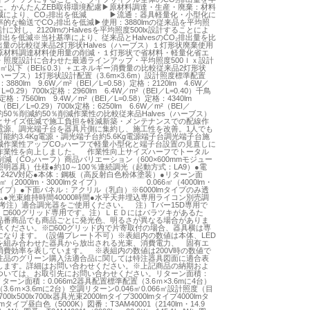
た。かんたんZEB取得環境配慮▶原材料調達・生産・廃棄：材料
減により、CO₂排出を低減 ▶流通：器具軽量化・小型化に
的な輸送でCO₂排出を低減▶使用：3880lmの従来品を平均照
設計に対し、2120lmのHalvesを平均照度500lx設計することによ
排出を低減※当社基準により、従来品とHalvesのCO₂排出量を比
出量の比較従来品2灯形状Halves（ハーブス）１灯形状廃棄使用
原材料調達材料使用量の削減・１灯形状で省材料・軽量化省エ
・照度設計に合わせた最適ラインアップ・平均照度500ｌｘ設計
㎡以下（BEI≦0.3）＋エネルギー消費量の比較従来品2灯形状
s（ハーブス）1灯形状設計配置（3.6m×3.6m）設計照度標準配置
：3880lm 9.6W／m²（BEI／L=0.58）定格：2120lm 4.6W／
L=0.29）700lx定格：2960lm 6.4W／m²（BEI／L=0.40）千鳥
x定格：7560lm 9.4W／m²（BEI／L=0.58）定格：4340lm
（BEI／L=0.29）700lx定格：6250lm 6.6W／m²（BEI／
2）約50％削減約50％削減作業性の比較従来品Halves（ハーブス）
とサイズ低減で施工負担を軽減新築・メンテナンスでの配線作
電源、調光端子台を器具片側に集約し、施工性を改善。1人でも
能約3.4Kg電源・調光端子台約5.6Kg電源端子台調光端子台施
減作業性アップCO₂ハーフで軽量小型化と端子台設置の見直しに
作業性を向上しました。 作業性向上サイズハーフでトータル
削減（CO₂ハーフ）商品バリエーション（600×600mmモジュー
明器具）仕様●約10～100％連続調光（起動方式：LA9）●電
～242V対応●本体：鋼板（高反射白色粉体塗装）●リターン面
46㎡（2000lm・3000lmタイプ） 0.066㎡（4000lm・
mタイプ）●下面パネル：アクリル（乳白）※6000lmタイプのみ透
●光束維持時間40000時間●水平天井埋込専用ライコン別売調
備考注）適合調光器をご使用ください。 注）Tバー15D専用で
）□600グリッド専用です。注）ＬＥＤにはバラツキがあるた
品番商品でも商品ごとに発光色、明るさが異なる場合がありま
承ください。※□600グリッド内で片寄取付の場合、器具横は専
になります。（設備プレート不可）※表組内の数値は本体、LED
を組み合わせた器具から放出される光束、消費電力、 固有エ
消費効率を表しています。 ※表組内の数値は200V時の数値で
注品のグリーン購入法適合品に関しては特注器具図面に適合表
します。詳細はお問い合わせください。※上記商品の納期およ
ついては、お取引先にお問い合わせください。リターン面積：
2リターン面積：0.066m2器具配置標準配置（3.6ｍ×3.6mに4台）
3.6ｍ×3.6mに2台）空調リターン0.046㎡0.066㎡設計照度（目
700lx500lx700lx器具光束2000lmタイプ3000lmタイプ4000lmタ
lmタイプ昼白色（5000K）図番：T3AM40001（2140lm・14.9