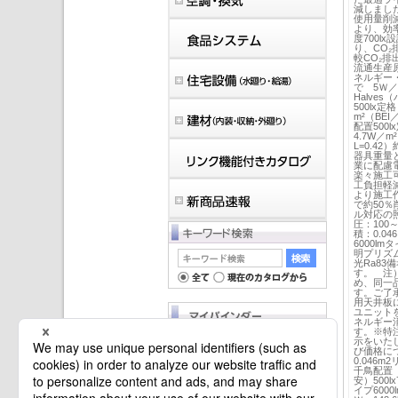
減しまし
使用量削
より、効率
度700lx
り、CO₂
較CO₂排
流通生産
ネルギー
で 5Ｗ／
Halve
500lx定格
m²（BEI／
配置500l
4.7W／m²
L=0.4
器具重量
業に配慮
楽々施工可
工負担軽
より施工
で約50％
ル対応の照
圧：100
積：0.0
6000l
明プリズム
光Ra83
す。 注
め、同一
す。ご了
用天井板
ユニット
ネルギー
す。※特
示をいた
マイバインダーは空です。
び価格に
0.046m
千鳥配置（
安）500lx
イプ6000