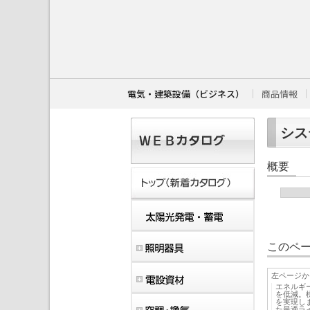
こ
こ
か
ら
本
文
で
す
電気・建築設備（ビジネス）
商品情報
。
シス
概要
このペー
左ページか
エネルギー
を低減。標
を実現し
た最適ラ