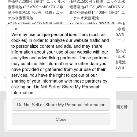
売価格7,200円（税抜）ニッケル水
価格31,500円（税抜）ニッケル水
素蓄電池●3.6V700mAhFK731A希
素蓄電池●7.2V1,450mAhFK761A
望小売価格10,700円（税抜）ニッ
希望小売価格14,400円（税抜）ニ
ケル水素蓄電池
ッケル水素蓄電池
●2.4V700mAhFK733A希望小売価
●7.2V700mAhFK762A希望小売価
格8,100円（税抜）ニッケル水素蓄
格22,400円（税抜）ニッケル水素
電池●3.6V600mAhFK734A希望小
蓄電池●4.8V1,200mAhFK763A希
売価格10,700円（税抜）ニッケル
望小売価格27,000円（税抜）ニッ
水素蓄電池●4.8V600mAh交換電池
ケル水素蓄電池
17在庫区分：A…工場在庫品 B…
●6.0V1,200mAhFK764PA希望小売
受注品
価格22,400円（税抜）ニッケル水
素蓄電池●4.8V1,450mAh交換電池
18希望小売価格には消費税は含ま
れておりません。
サイトのご利用にあたって
クッキーポリシー
個人情報保護方針
電気・建築設備（ビジネス）
© Panasonic Electric Works Co., Ltd.