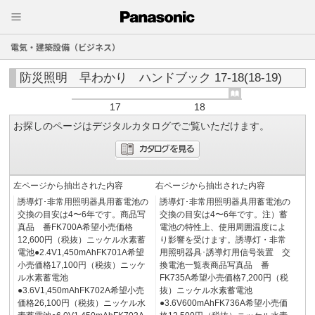
電気・建築設備（ビジネス）
防災照明 早わかり ハンドブック 17-18(18-19)
17
18
お探しのページはデジタルカタログでご覧いただけます。
左ページから抽出された内容
右ページから抽出された内容
誘導灯･非常用照明器具用蓄電池の
誘導灯･非常用照明器具用蓄電池の
交換の目安は4〜6年です。商品写
交換の目安は4〜6年です。注）蓄
真品 番FK700A希望小売価格
電池の特性上、使用周囲温度によ
12,600円（税抜）ニッケル水素蓄
り影響を受けます。誘導灯・非常
電池●2.4V1,450mAhFK701A希望
用照明器具･誘導灯用信号装置 交
小売価格17,100円（税抜）ニッケ
換電池一覧表商品写真品 番
ル水素蓄電池
FK735A希望小売価格7,200円（税
●3.6V1,450mAhFK702A希望小売
抜）ニッケル水素蓄電池
価格26,100円（税抜）ニッケル水
●3.6V600mAhFK736A希望小売価