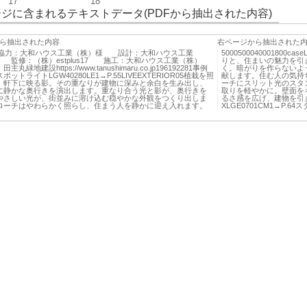
17
18
ジに含まれるテキストデータ(PDFから抽出された内容)
ら抽出された内容
右ページから抽出された
撮影協力：大和ハウス工業（株）様 設計：大和ハウス工業
5000500040001800
 監修：（株）estplus17 施工：大和ハウス工業（株）
りと、住まいの魅力を引
丸緑地建設https://www.tanushimaru.co.jp196192281事例
く。暗がりを作らないよ
ットライトLGW40280LE1→P.55LIVEEXTERIOR05植栽を照
献します。住む人の気持
、軒下に映る影。その重なりが建物に深みと余白を生み出し、
ーチにスリット光のスタ
に静かな奥行きを演出します。重なり合う光と影が、奥行きを
取りを軽やかに。壁面を
やさしい光が、街並みに溶け込む穏やかな外観をつくり出しま
るさ感を広げ、建物を引
ローチはやわらかく照らし、住まう人を静かに迎え入れます。
XLGE0701CM1→P.64ス