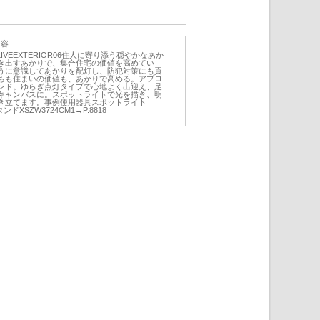
内容
caseLIVEEXTERIOR06住人に寄り添う穏やかなあか
き出すあかりで、集合住宅の価値を高めてい
うに意識してあかりを配灯し、防犯対策にも貢
ちも住まいの価値も、あかりで高める。アプロ
ンド。ゆらぎ点灯タイプで心地よく出迎え、足
キャンバスに。スポットライトで光を描き、明
き立てます。事例使用器具スポットライト
タンドXSZW3724CM1→P.8818