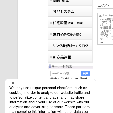
このペー
左ページか
case
（株）様
様・（株）田主
使用器具スポ
らす光と
空間全体
つくる。
す。アプ
17
マイバインダーは空です。