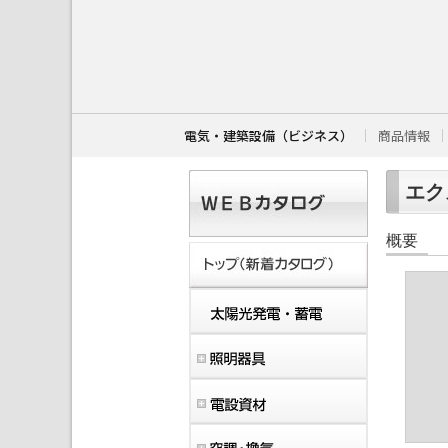
こ
こ
か
ら
本
文
で
す
電気・建築設備（ビジネス）
商品情報
。
エクス
概要