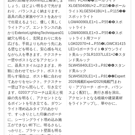
込みの距離を300mm以上確保しま
mm）PLAN❸❺ポールライト
しょう。ほどよい明るさで光がま
XLGE5040BU×2→P.115❸❻ポール
わり、バランスよく納まります。
ライトXLGE5041BU×1→P.115❸❼
器具の高さ家族やゲストをあかり
スポットライト
で出迎えるように、優しく美しく
LGW40090LE1×1→P.55❸❽スポ
ライトアップ。エントランスのあ
ットライト
かりExteriorLightingTechniques01
LGW40080LE1×3→P.55❸❾スポ
鍵穴も明るく。玄関まわりに光を
ットライト用フード
広げる。手前よりも向かう先にあ
LGK02070×4→P.55❶LGWC81415
る壁などを明るく。安心感を与え
LE1×1ポーチライト❷ダウンライ
ながら人を導きます。テクスチャ
ト美ルックSLR1037LLE1×2❸スタ
ー壁やポストなどをアクセント
ンド美ルック
に。器具スタイルはさまざま。外
SLW45840LE1×3→P.82❸❹スタン
観に合わせてセレクト。ポストを
ド美ルック
照らす場合は、ポスト幅に合わせ
SLW45820LE1×1→P.81❶❷Expert
てあかりをセレクト。テクスチャ
2026掲載Expert2026掲載門まわ
ー壁は下から照らして、引き立て
り・アプローチ・ポーチ。バラン
ます。0203アプローチは足元と視
スよく配灯し、奥行き感を演出。
線の先を明るく。アクセントとな
アクセントとなる植栽や建築素材
るポイントを引き立てる。ダウン
をライトアップし、華やかに。
ライト埋め込みタイプのあかり
で、すっきりとした印象のポーチ
に。シーリングライト埋め込み施
工ができない軒下に。明るさもし
っかりと。ブラケット壁面も明る