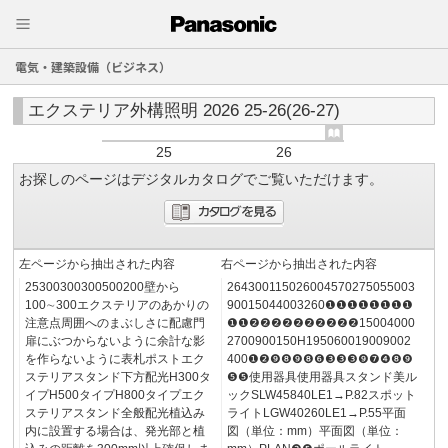
電気・建築設備（ビジネス）
エクステリア外構照明 2026 25-26(26-27)
25
26
お探しのページはデジタルカタログでご覧いただけます。
左ページから抽出された内容
右ページから抽出された内容
25300300300500200壁から
264300115026004570275055003
100∼300エクステリアのあかりの
90015044003260❶❶❶❶❶❶❶❶
注意点周囲へのまぶしさに配慮門
❶❶❷❷❷❷❷❷❷❷❷❷15004000
扉にぶつからないように余計な影
2700900150H195060019009002
を作らないように表札ポストエク
400❶❷❾❽❾❽❻❸❸❸❾❼❹❽❾
ステリアスタンド下方配光H300タ
❺❺使用器具使用器具スタンド美ル
イプH500タイプH800タイプエク
ックSLW45840LE1→P.82スポット
ステリアスタンド全般配光植込み
ライトLGW40260LE1→P.55平面
内に設置する場合は、発光部と植
図（単位：mm）平面図（単位：