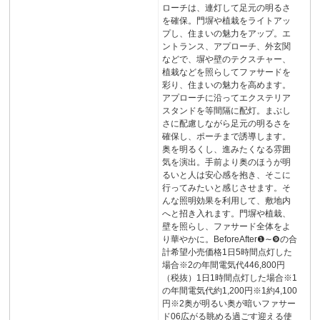
ローチは、連灯して足元の明るさ
を確保。門塀や植栽をライトアッ
プし、住まいの魅力をアップ。エ
ントランス、アプローチ、外玄関
などで、塀や壁のテクスチャー、
植栽などを照らしてファサードを
彩り、住まいの魅力を高めます。
アプローチに沿ってエクステリア
スタンドを等間隔に配灯。まぶし
さに配慮しながら足元の明るさを
確保し、ポーチまで誘導します。
奥を明るくし、進みたくなる雰囲
気を演出。手前より奥のほうが明
るいと人は安心感を抱き、そこに
行ってみたいと感じさせます。そ
んな照明効果を利用して、敷地内
へと招き入れます。門塀や植栽、
壁を照らし、ファサード全体をよ
り華やかに。BeforeAfter❶∼❾の合
計希望小売価格1日5時間点灯した
場合※2の年間電気代446,800円
（税抜）1日1時間点灯した場合※1
の年間電気代約1,200円※1約4,100
円※2奥が明るい奥が暗いファサー
ド06広がる眺める過ごす迎える使