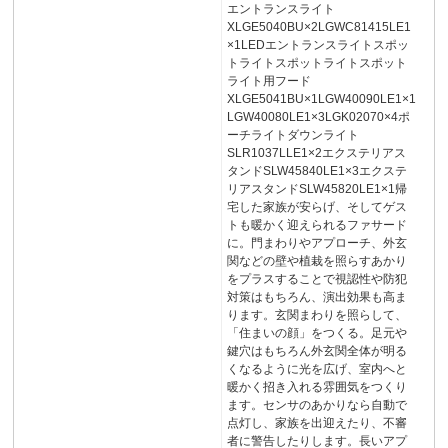
エントランスライト
XLGE5040BU×2LGWC81415LE1
×1LEDエントランスライトスポッ
トライトスポットライトスポット
ライト用フード
XLGE5041BU×1LGW40090LE1×1
LGW40080LE1×3LGK02070×4ポ
ーチライトダウンライト
SLR1037LLE1×2エクステリアス
タンドSLW45840LE1×3エクステ
リアスタンドSLW45820LE1×1帰
宅した家族が安らげ、そしてゲス
トも暖かく迎えられるファサード
に。門まわりやアプローチ、外玄
関などの壁や植栽を照らすあかり
をプラスすることで視認性や防犯
対策はもちろん、演出効果も高ま
ります。玄関まわりを照らして、
「住まいの顔」をつくる。足元や
鍵穴はもちろん外玄関全体が明る
くなるように光を広げ、室内へと
暖かく招き入れる雰囲気をつくり
ます。センサのあかりなら自動で
点灯し、家族を出迎えたり、不審
者に警告したりします。長いアプ