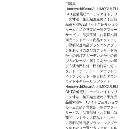
用器具
HomeArchiSmartArchiMODULELI
GHT設備照明コーディネイトシリ
ーズ寸法・施工編生産終了予定品
品番索引WEBサイトご紹介ショウ
ルームご紹介営業所一覧アフター
サービス・品質保証・お客様へ新
商品エントランス商品エクステリ
ア照明関連商品プランニングプラ
ン例あかりの選び方ファサードあ
かりの選び方ガーデンあかりの選
び方ガレージ・勝手口あかりの選
び方演出門柱灯・門袖灯表札灯ス
タンド・ポールライトスポットラ
イトブラケット・多目的灯ダウン
ライト小型シーリングライト
HomeArchiSmartArchiMODULELI
GHT設備照明コーディネイトシリ
ーズ寸法・施工編生産終了予定品
品番索引WEBサイトご紹介ショウ
ルームご紹介営業所一覧アフター
サービス・品質保証・お客様へ新
商品エントランス商品エクステリ
ア照明関連商品プランニングプラ
ン例あかりの選び方ファサードあ