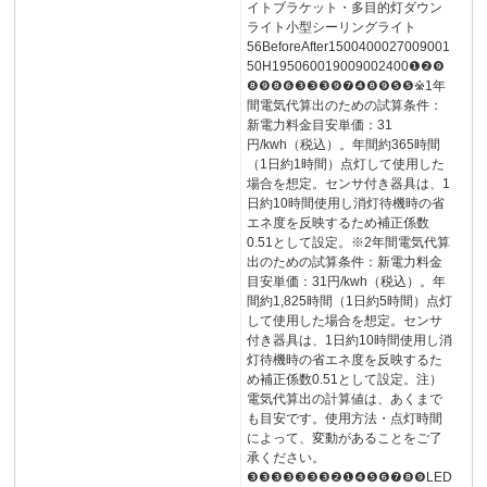
イトブラケット・多目的灯ダウン
ライト小型シーリングライト
56BeforeAfter1500400027009001
50H195060019009002400❶❷❾
❽❾❽❻❸❸❸❾❼❹❽❾❺❺※1年
間電気代算出のための試算条件：
新電力料金目安単価：31
円/kwh（税込）。年間約365時間
（1日約1時間）点灯して使用した
場合を想定。センサ付き器具は、1
日約10時間使用し消灯待機時の省
エネ度を反映するため補正係数
0.51として設定。※2年間電気代算
出のための試算条件：新電力料金
目安単価：31円/kwh（税込）。年
間約1,825時間（1日約5時間）点灯
して使用した場合を想定。センサ
付き器具は、1日約10時間使用し消
灯待機時の省エネ度を反映するた
め補正係数0.51として設定。注）
電気代算出の計算値は、あくまで
も目安です。使用方法・点灯時間
によって、変動があることをご了
承ください。
❸❸❸❸❸❸❸❷❶❹❺❻❼❽❾LED