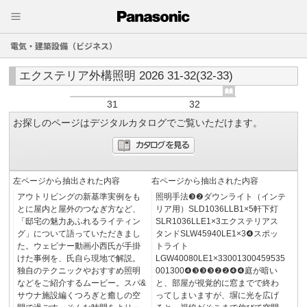
電気・建築設備（ビジネス）
エクステリア外構照明 2026 31-32(32-33)
31
32
お探しのページはデジタルカタログでご覧いただけます。
左ページから抽出された内容
右ページから抽出された内容
アウトリビングの新基準実例をも
照明手法❸❷ダウンライト（インテ
とに屋内と屋外のつなぎ方など、
リア用）SLD1036LLB1×5軒下灯
「邸宅の魅力あふれるライティン
SLR1036LLE1×3エクステリアス
グ」について語っていただきまし
タンドSLW45940LE1×3❹スポッ
た。ウェビナー動画小西氏が手掛
トライト
けた事例を、氏自ら現地で解説。
LGW40080LE1×33001300459535
独自のテクニックやおすすめ照明
001300❹❸❸❸❷❷❹❹庭が暗い
などをご紹介するムービー。スパ&
と、部屋が視覚的に窓までで終わ
サウナ施設編くつろぎと癒しの空
ってしまいますが、塀に光を広げ