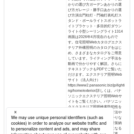
かりの選び方ガーデンあかりの選
び方ガレージ・勝手口あかりの選
び方演出門柱灯・門袖灯表札灯ス
タンド・ポールライトスポットラ
イトブラケット・多目的灯ダウン
ライト小型シーリングライト1314
画面は2026年4月現在のもので
す。住宅照明Webカタログエクス
テリア外構照明のカタログをはじ
め、さまざまなカタログをご用意
しています。ライティング手法を
動画で分かりやすく解説。さらに
テキストブックもPDFでご覧いた
だけます。エクステリア照明Web
サイト（法人向け）
https://www2.panasonic.biz/jp/lighti
ng/home/exterior/詳しくは、パナ
ソニックエクステリア照明Webサ
イトをご覧ください。パナソニッ
クエクステリア照明検索防犯性を
高める屋外のあかりの活用方法や
設置場所別のおすすめのあかりな
どをご紹介してます。防犯対策納
入事例プランニングの参考になる
素敵なエクステリアの事例写真