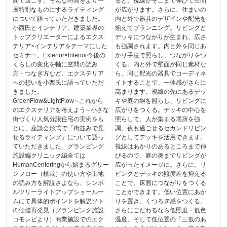
間で過ごす。そんな時間をより一
ると、視線がそこまで伸びて空間
層特別なものにするライティング
が広がります。さらに、住まいの
について語っていただきました。
内と外で器具のデザインや配光を
小西氏とインテリア、建築業界の
揃えてプランニング。リビングと
トップクリエーターによるエクス
デッキにつながりが生まれ、広さ
テリア×インテリアをテーマにした
も強調されます。内と外を同じあ
セミナー。Exterior×Interior今後の
かり手法で照らし、つながりをつ
くらしの変化を軸に空間の読み
くる。内と外で壁面が同じ素材な
方・つなぎ方など、エクステリア
ら、同じ配光の器具でコーディネ
への想いを小西氏に語っていただ
イトすることで、一体感がさらに
きました。
高まります。視線の先にあるデッ
GreenFlow&LightFlow∼これから
キや庭の塀を照らし、リビングに
のエクステリアを考えよう∼小さな
広がりをつくる。デッキの中心を
街づくり人気分譲住宅の実例をも
照らして、人が集まる場所を強
とに、座談会形式で「街並みで見
調。夜も過ごせるセカンドリビン
せるライティング」について語っ
グとしてデッキを活用できます。
ていただきました。グランピング
視線はあかりのあるところまで伸
施設編クリニック編全ては
びるので、庭の奥までリビングが
HumanCenteringから始まるグリー
広がったイメージに。さらに、リ
ンフロー（植栽）の使い方や土地
ビングとデッキの照度差を抑える
の読み方を解説さよなら、シンボ
ことで、床面につながりをつくる
ルツリーライトアップショールー
ことができます。低い位置にあか
ムにて具体的ポイントを解説ソト
りを置き、くつろぎ感をつくる。
の価値再発見（グランピング施設
さらにこだわるなら低照度・低色
コモレビより）商業施設でのエク
温度、そして低位置の「三低のあ