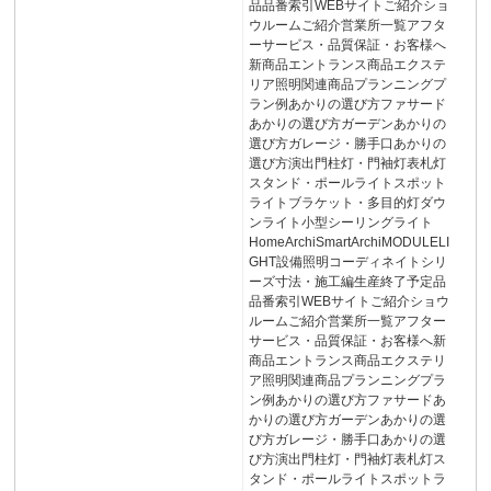
品品番索引WEBサイトご紹介ショ
ウルームご紹介営業所一覧アフタ
ーサービス・品質保証・お客様へ
新商品エントランス商品エクステ
リア照明関連商品プランニングプ
ラン例あかりの選び方ファサード
あかりの選び方ガーデンあかりの
選び方ガレージ・勝手口あかりの
選び方演出門柱灯・門袖灯表札灯
スタンド・ポールライトスポット
ライトブラケット・多目的灯ダウ
ンライト小型シーリングライト
HomeArchiSmartArchiMODULELI
GHT設備照明コーディネイトシリ
ーズ寸法・施工編生産終了予定品
品番索引WEBサイトご紹介ショウ
ルームご紹介営業所一覧アフター
サービス・品質保証・お客様へ新
商品エントランス商品エクステリ
ア照明関連商品プランニングプラ
ン例あかりの選び方ファサードあ
かりの選び方ガーデンあかりの選
び方ガレージ・勝手口あかりの選
び方演出門柱灯・門袖灯表札灯ス
タンド・ポールライトスポットラ