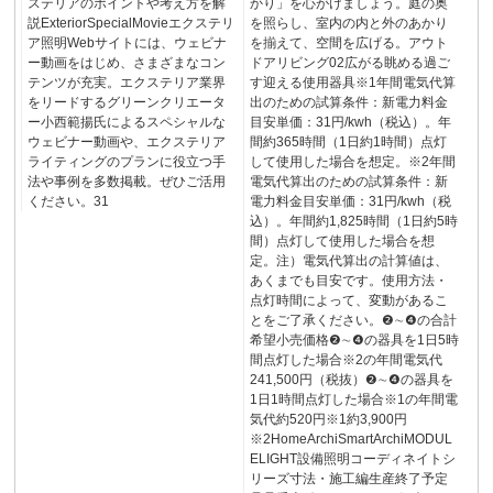
ステリアのポイントや考え方を解
かり」を心がけましょう。庭の奥
説ExteriorSpecialMovieエクステリ
を照らし、室内の内と外のあかり
ア照明Webサイトには、ウェビナ
を揃えて、空間を広げる。アウト
ー動画をはじめ、さまざまなコン
ドアリビング02広がる眺める過ご
テンツが充実。エクステリア業界
す迎える使用器具※1年間電気代算
をリードするグリーンクリエータ
出のための試算条件：新電力料金
ー小西範揚氏によるスペシャルな
目安単価：31円/kwh（税込）。年
ウェビナー動画や、エクステリア
間約365時間（1日約1時間）点灯
ライティングのプランに役立つ手
して使用した場合を想定。※2年間
法や事例を多数掲載。ぜひご活用
電気代算出のための試算条件：新
ください。31
電力料金目安単価：31円/kwh（税
込）。年間約1,825時間（1日約5時
間）点灯して使用した場合を想
定。注）電気代算出の計算値は、
あくまでも目安です。使用方法・
点灯時間によって、変動があるこ
とをご了承ください。❷∼❹の合計
希望小売価格❷∼❹の器具を1日5時
間点灯した場合※2の年間電気代
241,500円（税抜）❷∼❹の器具を
1日1時間点灯した場合※1の年間電
気代約520円※1約3,900円
※2HomeArchiSmartArchiMODUL
ELIGHT設備照明コーディネイトシ
リーズ寸法・施工編生産終了予定